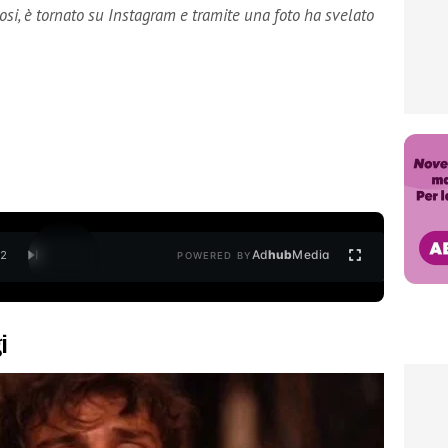
si, è tornato su Instagram e tramite una foto ha svelato
Ad
hub
Media
/
2
POWERED BY
i