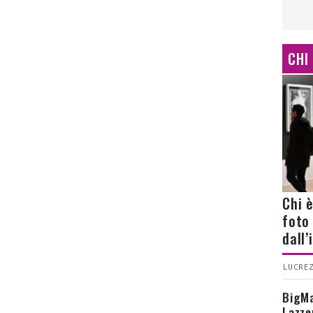
CHI
Chi 
foto
dall
LUCREZ
BigMa
Lazze