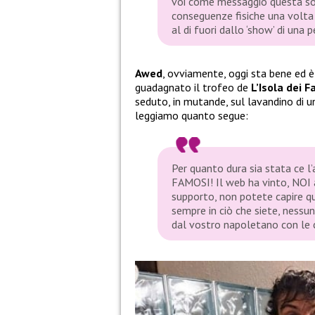
voi come messaggio questa sor
conseguenze fisiche una volta
al di fuori dallo ‘show’ di una 
Awed
, ovviamente, oggi sta bene ed è
guadagnato il trofeo de
L’Isola dei 
seduto, in mutande, sul lavandino di un
leggiamo quanto segue:
Per quanto dura sia stata ce
FAMOSI! Il web ha vinto, NOI a
supporto, non potete capire q
sempre in ciò che siete, nessu
dal vostro napoletano con le c