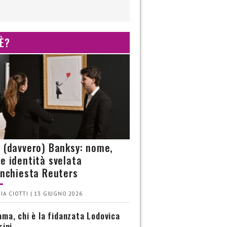
 È?
è (davvero) Banksy: nome,
 e identità svelata
’inchiesta Reuters
IA CIOTTI | 13 GIUGNO 2026
ma, chi è la fidanzata Lodovica
rini