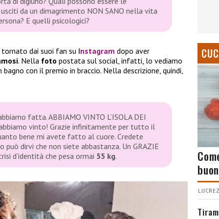
ta di digiuno? Quali possono essere le
 usciti da un dimagrimento NON SANO nella vita
persona? E quelli psicologici?
CUC
 tornato dai suoi fan su
Instagram
dopo aver
Famosi
. Nella
foto
postata sul social, infatti, lo vediamo
 bagno con il premio in braccio. Nella descrizione, quindi,
 l’abbiamo fatta. ABBIAMO VINTO L’ISOLA DEI
bbiamo vinto! Grazie infinitamente per tutto il
uanto bene mi avete fatto al cuore. Credete
no può dirvi che non siete abbastanza. Un GRAZIE
Come
risi d’identità che pesa ormai
55 kg
.
buon
LUCREZ
Tiram