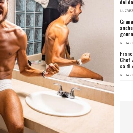
del d
LUCREZ
Grana
anche
gour
REDAZI
Franc
Chef 
sa di
REDAZI