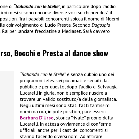
ione di
“Ballando con le Stelle”
, in particolare dopo l’addio
ltimi mesi si sono rincorse diverse voci su chi prenderà il
osition. Tra i papabili concorrenti spicca il nome di Noemi
ile coinvolgimento di Lucio Presta. Secondo
Dagospia
 Rai per lanciare frecciatine a Mediaset. Sarà davvero
’Urso, Bocchi e Presta al dance show
“Ballando con le Stelle
” è senza dubbio uno dei
programmi televisivi più amati e seguiti dal
pubblico e per questo, dopo l’addio di Selvaggia
Lucarelli in giuria, non è semplice riuscire a
trovare un valido sostituto/a della giornalista.
Negli ultimi mesi sono stati fatti tantissimi
nomi ma ora, in pole position, pare esserci
Barbara D’Urso
, storica “rivale” proprio della
Lucarelli. In attesa ovviamente di conferme
ufficiali, anche per il cast dei concorrenti si
stanno facendo diversi nomi. Ad attirare