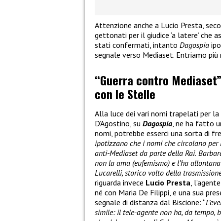
Attenzione anche a Lucio Presta, seco
gettonati per il giudice ‘a latere’ che 
stati confermati, intanto
Dagospia
ipo
segnale verso Mediaset. Entriamo più 
“Guerra contro Mediaset”,
con le Stelle
Alla luce dei vari nomi trapelati per la
D’Agostino, su
Dagospia
, ne ha fatto u
nomi, potrebbe esserci una sorta di fre
ipotizzano che i nomi che circolano per
anti-Mediaset da parte della Rai
.
Barbara 
non la ama (eufemismo) e l’ha allontana
Lucarelli, storico volto della trasmissione
riguarda invece
Lucio Presta
, l’agent
né con Maria De Filippi, e una sua pr
segnale di distanza dal Biscione: “
L’ev
simile: il tele-agente non ha, da tempo,