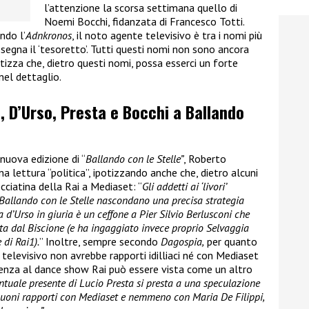
l’attenzione la scorsa settimana quello di
Noemi Bocchi, fidanzata di Francesco Totti.
ndo l’
Adnkronos
, il noto agente televisivo è tra i nomi più
assegna il ‘tesoretto’. Tutti questi nomi non sono ancora
tizza che, dietro questi nomi, possa esserci un forte
nel dettaglio.
 D’Urso, Presta e Bocchi a Ballando
 nuova edizione di “
Ballando con le Stelle”
, Roberto
na lettura “politica”, ipotizzando anche che, dietro alcuni
cciatina della Rai a Mediaset: “
Gli addetti ai ‘livori’
 Ballando con le Stelle nascondano una precisa strategia
d’Urso in giuria è un ceffone a Pier Silvio Berlusconi che
ta dal Biscione (e ha ingaggiato invece proprio Selvaggia
 di Rai1).
” Inoltre, sempre secondo
Dagospia,
per quanto
e televisivo non avrebbe rapporti idilliaci né con Mediaset
esenza al dance show Rai può essere vista come un altro
entuale presente di Lucio Presta si presta a una speculazione
 buoni rapporti con Mediaset e nemmeno con Maria De Filippi,