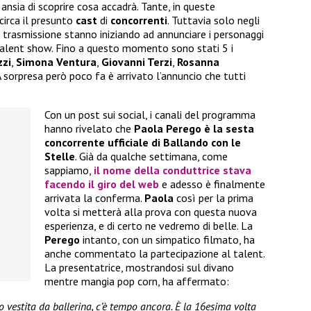
 ansia di scoprire cosa accadrà. Tante, in queste
circa il presunto
cast
di
concorrenti
. Tuttavia solo negli
 trasmissione stanno iniziando ad annunciare i personaggi
talent show. Fino a questo momento sono stati 5 i
zzi
,
Simona Ventura
,
Giovanni Terzi
,
Rosanna
 A sorpresa però poco fa è arrivato l’annuncio che tutti
Con un post sui social, i canali del programma
hanno rivelato che
Paola Perego è la sesta
concorrente ufficiale di Ballando con le
Stelle
. Già da qualche settimana, come
sappiamo,
il nome della conduttrice stava
facendo il giro del web
e adesso è finalmente
arrivata la conferma.
Paola
così per la prima
volta si metterà alla prova con questa nuova
esperienza, e di certo ne vedremo di belle. La
Perego
intanto, con un simpatico filmato, ha
anche commentato la partecipazione al talent.
La presentatrice, mostrandosi sul divano
mentre mangia pop corn, ha affermato:
o vestita da ballerina, c’è tempo ancora. È la 16esima volta