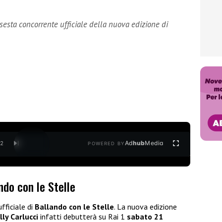
esta concorrente ufficiale della nuova edizione di
Ad
hub
Media
/
2
POWERED BY
ndo con le Stelle
fficiale di
Ballando con le Stelle
. La nuova edizione
lly Carlucci
infatti debutterà su Rai 1
sabato 21