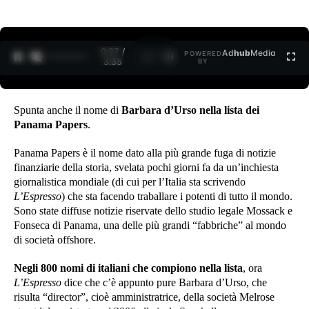
0:27 /
Ad
hub
Media
POWERED
1
/
2
3:35
BY
Spunta anche il nome di
Barbara d’Urso nella lista dei
Panama Papers
.
Panama Papers è il nome dato alla più grande fuga di notizie
finanziarie della storia, svelata pochi giorni fa da un’inchiesta
giornalistica mondiale (di cui per l’Italia sta scrivendo
L’Espresso
) che sta facendo traballare i potenti di tutto il mondo.
Sono state diffuse notizie riservate dello studio legale Mossack e
Fonseca di Panama, una delle più grandi “fabbriche” al mondo
di società offshore.
Negli 800 nomi di italiani che compiono nella lista
, ora
L’Espresso
dice che c’è appunto pure Barbara d’Urso, che
risulta “director”, cioè amministratrice, della società Melrose