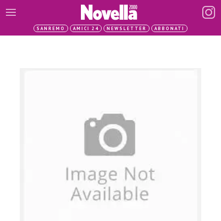
SANREMO
AMICI 24
NEWSLETTER
ABBONATI