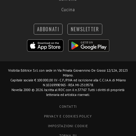
Cucina
ABBONATI
NEWSLETTER
Visibilia Editrice S.r.l.
con sede in Via Privata Giovannino De Grassi 12/12A, 20123
Milano.
Capitale sociale € 100.000,00 I.V. - C.F./P.IVA ed iscrizione alla C.C.I.A.A. di Milano
N.10269990965 - REA MI-2519578.
Novella 2000 © 2026. Iscritta al ROC con il n.37767. Tutti i diritti di proprietà
letteraria ed artistica riservati.
CONTATTI
PRIVACY E COOKIES POLICY
IMPOSTAZIONI COOKIE
TORNA SU