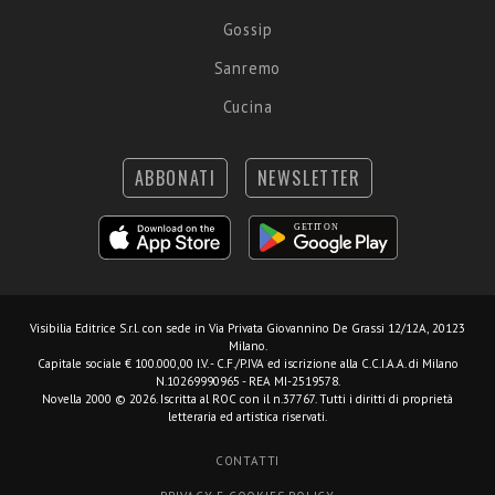
Gossip
Sanremo
Cucina
ABBONATI
NEWSLETTER
Visibilia Editrice S.r.l.
con sede in Via Privata Giovannino De Grassi 12/12A, 20123
Milano.
Capitale sociale € 100.000,00 I.V. - C.F./P.IVA ed iscrizione alla C.C.I.A.A. di Milano
N.10269990965 - REA MI-2519578.
Novella 2000 © 2026. Iscritta al ROC con il n.37767. Tutti i diritti di proprietà
letteraria ed artistica riservati.
CONTATTI