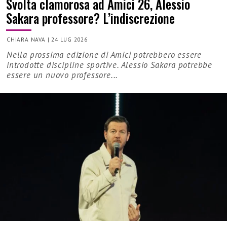
Svolta clamorosa ad Amici 26, Alessio
Sakara professore? L’indiscrezione
CHIARA NAVA
|
24 LUG 2026
Nella prossima edizione di Amici potrebbero essere
introdotte discipline sportive. Alessio Sakara potrebbe
essere un nuovo professore...