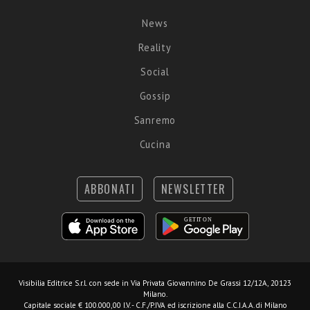
News
Reality
Social
Gossip
Sanremo
Cucina
ABBONATI
NEWSLETTER
Visibilia Editrice S.r.l.
con sede in Via Privata Giovannino De Grassi 12/12A, 20123
Milano.
Capitale sociale € 100.000,00 I.V. - C.F./P.IVA ed iscrizione alla C.C.I.A.A. di Milano