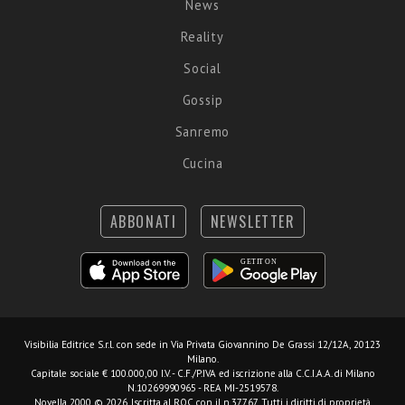
News
Reality
Social
Gossip
Sanremo
Cucina
ABBONATI
NEWSLETTER
Visibilia Editrice S.r.l.
con sede in Via Privata Giovannino De Grassi 12/12A, 20123
Milano.
Capitale sociale € 100.000,00 I.V. - C.F./P.IVA ed iscrizione alla C.C.I.A.A. di Milano
N.10269990965 - REA MI-2519578.
Novella 2000 © 2026. Iscritta al ROC con il n.37767. Tutti i diritti di proprietà