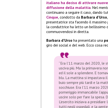
italiano ha deciso di attivare nuov
diffusione della malattia
. Nel ment
continuano a seguire il caso, dando tu
Cinque
, condotto da
Barbara d’Urso
presentatrice sta facendo il massimo p
la conduttrice ha letto un bellissimo 
commuovendosi in diretta.
Barbara d’Urso
ha presentato una
po
giro dei social e del web. Ecco cosa rec
“Era l’11 marzo del 2020, le st
usciva più. Ma la primavera non
ed il sole a splendere. E tornava
blu. La mattina si impastava il
buio sempre più tardi e la matt
socchiuse. Era l’11 marzo 2020
pomeriggio immancabile l’appun
uscire solo per fare la spesa. 
L’esercito iniziava a presidiare 
tutti negli ospedali, e la gen