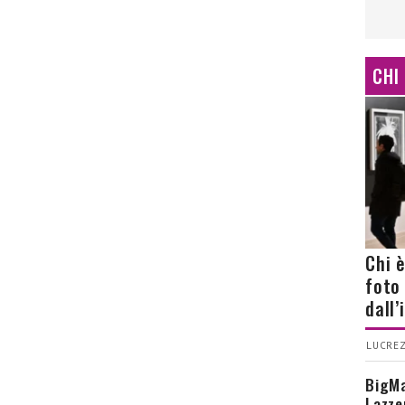
CHI
Chi 
foto
dall
LUCREZ
BigMa
Lazze