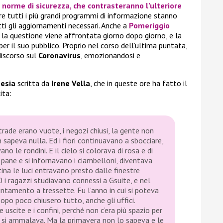
e norme di sicurezza, che contrasteranno l’ulteriore
re tutti i più grandi programmi di informazione stanno
tti gli aggiornamenti necessari. Anche a
Pomeriggio
, la questione viene affrontata giorno dopo giorno, e la
er il suo pubblico. Proprio nel corso dell’ultima puntata,
discorso sul
Coronavirus
, emozionandosi e
esia
scritta da
Irene Vella
, che in queste ore ha fatto il
ita:
rade erano vuote, i negozi chiusi, la gente non
 sapeva nulla. Ed i fiori continuavano a sbocciare,
no le rondini. E il cielo si colorava di rosa e di
 pane e si infornavano i ciambelloni, diventava
ina le luci entravano presto dalle finestre
 i ragazzi studiavano connessi a Gsuite, e nel
tamento a tressette. Fu l’anno in cui si poteva
Dopo poco chiusero tutto, anche gli uffici.
le uscite e i confini, perché non c’era più spazio per
te si ammalava. Ma la primavera non lo sapeva e le