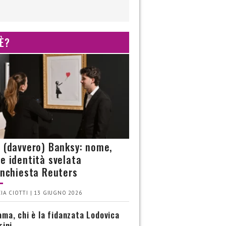
 È?
è (davvero) Banksy: nome,
 e identità svelata
’inchiesta Reuters
IA CIOTTI | 13 GIUGNO 2026
ma, chi è la fidanzata Lodovica
rini