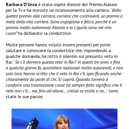
Barbara D’Urso
è stata ospite d’onore del Premio Alassio
per la Tv e ha ricevuto un riconoscimento alla carriera. “
Bello
questo premio alla carriera, carriera che continuerà, un premio a
metà della mia carriera. Sono orgogliosa e felice, perché è un
premio molto autorevole. Alassio e la Liguria sono nel mio
cuore”
ha dichiarato la conduttrice.
Molte persone hanno voluto essere presenti per poter
salutare e conoscere la conduttrice che, rispondendo a
qualche domanda, ha rotto il silenzio sul presunto veto in
Rai. “
Se c’è davvero questo veto in Rai? In questi tre anni, e fino
a qualche giorno fa, quotidiani nazionali molto autorevoli, e non
solo loro, hanno scritto che il veto in Rai c’è, specificando anche
chiaramente da parte di chi. Si capirà. Quando tornerò a
condurre una trasmissione come ho sempre fatto significa che il
veto non c’è… ma fino ad allora… chissà se esiste o no..
.” sono
state le sue parole.