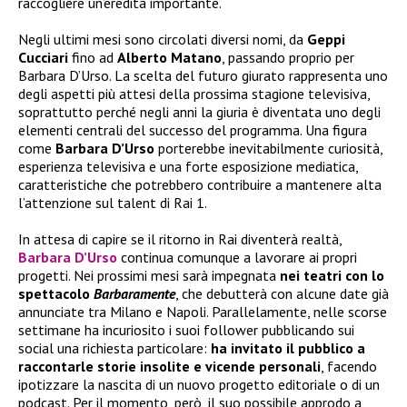
raccogliere un’eredità importante.
Negli ultimi mesi sono circolati diversi nomi, da
Geppi
Cucciari
fino ad
Alberto Matano
, passando proprio per
Barbara D’Urso. La scelta del futuro giurato rappresenta uno
degli aspetti più attesi della prossima stagione televisiva,
soprattutto perché negli anni la giuria è diventata uno degli
elementi centrali del successo del programma. Una figura
come
Barbara D’Urso
porterebbe inevitabilmente curiosità,
esperienza televisiva e una forte esposizione mediatica,
caratteristiche che potrebbero contribuire a mantenere alta
l’attenzione sul talent di Rai 1.
In attesa di capire se il ritorno in Rai diventerà realtà,
Barbara D’Urso
continua comunque a lavorare ai propri
progetti. Nei prossimi mesi sarà impegnata
nei teatri con lo
spettacolo
Barbaramente
, che debutterà con alcune date già
annunciate tra Milano e Napoli. Parallelamente, nelle scorse
settimane ha incuriosito i suoi follower pubblicando sui
social una richiesta particolare:
ha invitato il pubblico a
raccontarle storie insolite e vicende personali
, facendo
ipotizzare la nascita di un nuovo progetto editoriale o di un
podcast. Per il momento, però, il suo possibile approdo a