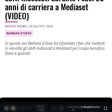
anni di carriera a Mediaset
(VIDEO)
NICOLÒ FIGINI
|
26 AGOSTO 2024
BARBARA D'URSO
In queste ore Barbara d’Urso ha informato i fan che metterà
in vendita gli abiti indossati a Mediaset per scopo benefico.
Dove e quando
0:30 /
Ad
hub
Media
POWERED
1
/
2
1:40
BY