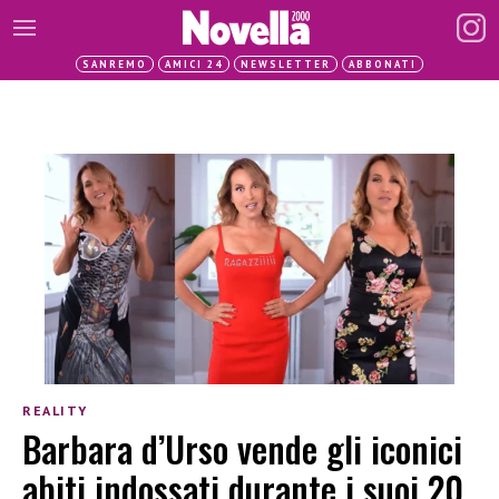
SANREMO
AMICI 24
NEWSLETTER
ABBONATI
REALITY
Barbara d’Urso vende gli iconici
abiti indossati durante i suoi 20