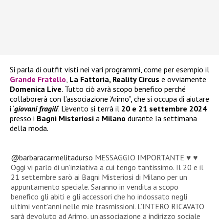
Si parla di outfit visti nei vari programmi, come per esempio il
Grande Fratello
,
La Fattoria, Reality Circus
e ovviamente
Domenica Live
. Tutto ciò avrà scopo benefico perché
collaborerà con l’associazione ‘Arimo”, che si occupa di aiutare
i ‘
giovani fragili
‘. L’evento si terrà il
20 e 21 settembre 2024
presso i
Bagni Misteriosi
a
Milano
durante la settimana
della moda.
@barbaracarmelitadurso
MESSAGGIO IMPORTANTE ♥️ ♥️
Oggi vi parlo di un’inziativa a cui tengo tantissimo. Il 20 e il
21 settembre sarò ai Bagni Misteriosi di Milano per un
appuntamento speciale. Saranno in vendita a scopo
benefico gli abiti e gli accessori che ho indossato negli
ultimi vent’anni nelle mie trasmissioni. L’INTERO RICAVATO
sarà devoluto ad Arimo, un’associazione a indirizzo sociale