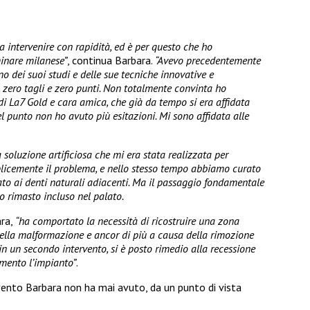
 intervenire con rapidità, ed è per questo che ho
inare milanese”
, continua Barbara.
“Avevo precedentemente
no dei suoi studi e delle sue tecniche innovative e
, zero tagli e zero punti. Non totalmente convinta ho
i La7 Gold e cara amica, che già da tempo si era affidata
l punto non ho avuto più esitazioni. Mi sono affidata alle
soluzione artificiosa che mi era stata realizzata per
licemente il problema, e nello stesso tempo abbiamo curato
ato ai denti naturali adiacenti. Ma il passaggio fondamentale
no rimasto incluso nel palato.
ara,
“ha comportato la necessità di ricostruire una zona
della malformazione e ancor di più a causa della rimozione
in un secondo intervento, si è posto rimedio alla recessione
imento l’impianto”
.
ento Barbara non ha mai avuto, da un punto di vista