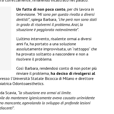
Un fatto di non poco conto
, per chi lavora in
televisione.
“Mi sono per questo rivolta a diversi
dentisti”
, spiega Barbara,
“che però non sono stati
in grado di risolvermi il problema. Anzi, la
situazione è peggiorata notevolmente”
.
L’ultimo intervento, risalente ormai a diversi
anni fa, ha portato a una soluzione
assolutamente improvvisata, un “rattoppo” che
ha provato soltanto a nascondere e non a
risolvere il problema.
Così Barbara, rendendosi conto di non poter più
rinviare il problema,
ha deciso di rivolgersi al
presso l’Università Statale Bicocca di Milano e direttore
oiatrica Odontoaesthetics.
orda Scavia,
“la situazione era ormai al limite.
bile da mantenere igienicamente aveva causato un’evidente
ino mancante, agevolando lo sviluppo di profonde lesioni
diacenti”
.