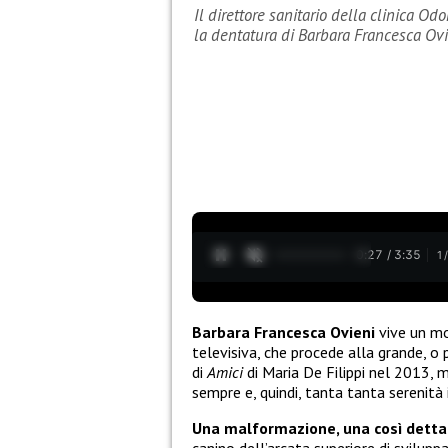
Il direttore sanitario della clinica O
la dentatura di Barbara Francesca Ov
0:28 / 3:35
1
Barbara Francesca Ovieni
vive un mo
televisiva, che procede alla grande, o
di
Amici
di Maria De Filippi nel 2013, 
sempre e, quindi, tanta tanta serenità i
Una malformazione, una così detta
canino dell’arcata superiore di svilup