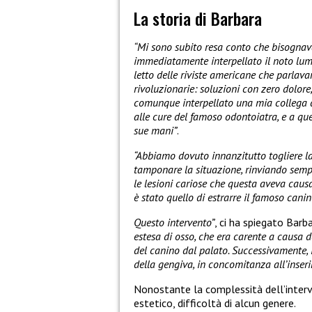
La storia di Barbara
“Mi sono subito resa conto che bisognava
immediatamente interpellato il noto lum
letto delle riviste americane che parlava
rivoluzionarie: soluzioni con zero dolore
comunque interpellato una mia collega d
alle cure del famoso odontoiatra, e a que
sue mani”
.
“Abbiamo dovuto innanzitutto togliere la 
tamponare la situazione, rinviando semp
le lesioni cariose che questa aveva caus
è stato quello di estrarre il famoso cani
Questo intervento”
, ci ha spiegato Barb
estesa di osso, che era carente a causa 
del canino dal palato. Successivamente, 
della gengiva, in concomitanza all’inser
Nonostante la complessità dell’interv
estetico, difficoltà di alcun genere.