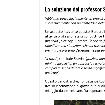
La soluzione del professor 
“Abbiamo posto inizialmente un provviso
successivamente con un dente fisso defin
Un aspetto rilevante questo. Barbara 
attività professionale di conduttrice 
più bella”
, dice oggi Barbara,
“è che ho f
rimedio, a una situazione che mi trascina
premiato e ora sono decisamente più se
“Il tutto”
, conclude Scavia,
“grazie a una
minima invasività, un approccio tecnolog
complesso senza dolore e senza significat
paziente”
.
Questo dimostra che, nonostante tutto
livello internazionale, grazie alle qua
retaggio da dimenticare. Da superare 