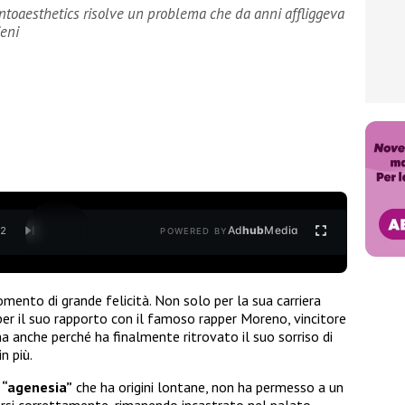
dontoaesthetics risolve un problema che da anni affliggeva
ieni
Ad
hub
Media
/
2
POWERED BY
mento di grande felicità. Non solo per la sua carriera
 per il suo rapporto con il famoso rapper Moreno, vincitore
ma anche perché ha finalmente ritrovato il suo sorriso di
n più.
 “agenesia”
che ha origini lontane, non ha permesso a un
parsi correttamente, rimanendo incastrato nel palato.