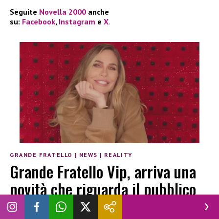
Seguite
Novella 2000
anche
su:
Facebook
,
Instagram
e
X
.
GRANDE FRATELLO
|
NEWS
|
REALITY
Grande Fratello Vip, arriva una
novità che riguarda il pubblico
VINCENZO CHIANESE
|
10 MARZO 2026