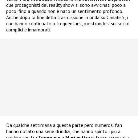
due protagonisti del reality show si sono avvicinati poco a
poco, fino a quando non è nato un sentimento profondo.
Anche dopo la fine della trasmissione in onda su Canale 5, i
due hanno continuato a frequentarsi, mostrandosi sui social
complici e innamorati.
Da qualche settimana a questa parte però numerosi fan
hanno notato una serie di indizi, che hanno spinto i più a
credere che tra
Tommaso
e
Mariavittoria
fosse scoppiata