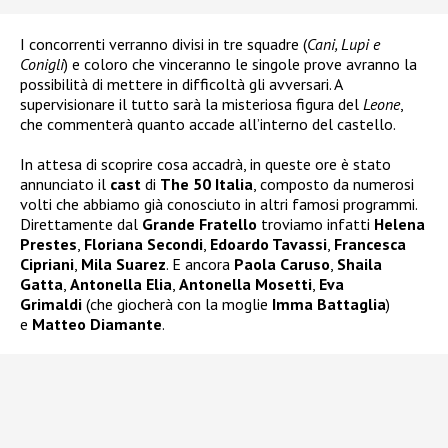
I concorrenti verranno divisi in tre squadre (
Cani, Lupi e
Conigli
) e coloro che vinceranno le singole prove avranno la
possibilità di mettere in difficoltà gli avversari. A
supervisionare il tutto sarà la misteriosa figura del
Leone
,
che commenterà quanto accade all’interno del castello.
In attesa di scoprire cosa accadrà, in queste ore è stato
annunciato il
cast
di
The 50 Italia
, composto da numerosi
volti che abbiamo già conosciuto in altri famosi programmi.
Direttamente dal
Grande Fratello
troviamo infatti
Helena
Prestes
,
Floriana Secondi
,
Edoardo Tavassi
,
Francesca
Cipriani
,
Mila Suarez
. E ancora
Paola Caruso
,
Shaila
Gatta
,
Antonella Elia
,
Antonella Mosetti
,
Eva
Grimaldi
(che giocherà con la moglie
Imma Battaglia
)
e
Matteo Diamante
.