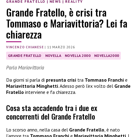
GRANDE FRATELLO
|
NEWS
|
REALITY
Grande Fratello, è crisi tra
Tommaso e Mariavittoria? Lei fa
chiarezza
VINCENZO CHIANESE
|
11 MARZO 2026
GRANDE FRATELLO
NOVELLA
NOVELLA 2000
NOVELLA2000
Parla Mariavittoria
Da giorni si parla di
presunta crisi
tra
Tommaso Franchi
e
Mariavittoria Minghetti
. Adesso però l’ex volto del
Grande
Fratello
interviene e fa chiarezza.
Cosa sta accadendo tra i due ex
concorrenti del Grande Fratello
Lo scorso anno, nella casa del
Grande Fratello
, è nato
l’amore tra
Tommaso Franchi
e
Mariavittoria Minghetti
. I