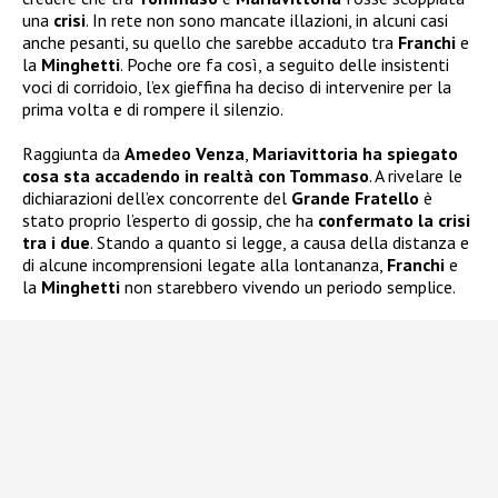
una
crisi
. In rete non sono mancate illazioni, in alcuni casi
anche pesanti, su quello che sarebbe accaduto tra
Franchi
e
la
Minghetti
. Poche ore fa così, a seguito delle insistenti
voci di corridoio, l’ex gieffina ha deciso di intervenire per la
prima volta e di rompere il silenzio.
Raggiunta da
Amedeo Venza
,
Mariavittoria ha spiegato
cosa sta accadendo in realtà con Tommaso
. A rivelare le
dichiarazioni dell’ex concorrente del
Grande Fratello
è
stato proprio l’esperto di gossip, che ha
confermato la crisi
tra i due
. Stando a quanto si legge, a causa della distanza e
di alcune incomprensioni legate alla lontananza,
Franchi
e
la
Minghetti
non starebbero vivendo un periodo semplice.