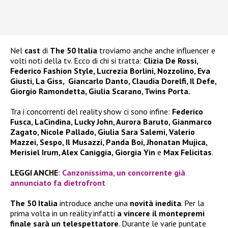
Nel
cast
di
The 50 Italia
troviamo anche anche influencer e
volti noti della tv. Ecco di chi si tratta:
Clizia De Rossi,
Federico Fashion Style, Lucrezia Borlini, Nozzolino, Eva
Giusti, La Giss, Giancarlo Danto, Claudia Dorelfi, Il Defe,
Giorgio Ramondetta, Giulia Scarano, Twins Porta.
Tra i concorrenti del reality show ci sono infine:
Federico
Fusca, LaCindina, Lucky John, Aurora Baruto, Gianmarco
Zagato, Nicole Pallado, Giulia Sara Salemi, Valerio
Mazzei, Sespo, Il Musazzi, Panda Boi, Jhonatan Mujica,
Merisiel Irum, Alex Caniggia, Giorgia Yin
e
Max Felicitas
.
LEGGI ANCHE
:
Canzonissima, un concorrente già
annunciato fa dietrofront
The 50 Italia
introduce anche una
novità inedita
. Per la
prima volta in un reality infatti
a vincere il montepremi
finale sarà un telespettatore
. Durante le varie puntate