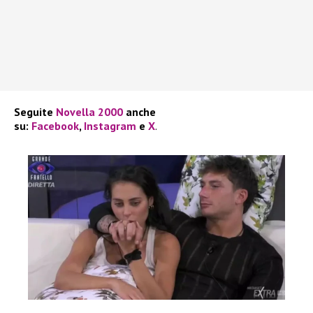
Seguite
Novella 2000
anche
su:
Facebook
,
Instagram
e
X
.