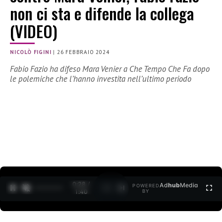
non ci sta e difende la collega
(VIDEO)
NICOLÒ FIGINI
|
26 FEBBRAIO 2024
Fabio Fazio ha difeso Mara Venier a Che Tempo Che Fa dopo
le polemiche che l’hanno investita nell’ultimo periodo
0:30 /
Ad
hub
Media
POWERED
1
/
2
1:40
BY