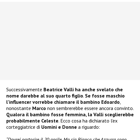
Successivamente
Beatrice Valli ha anche svelato che
nome darebbe al suo quarto figlio
.
Se fosse maschio
l’influencer vorrebbe chiamare il bambino Edoardo
,
nonostante
Marco
non sembrerebbe essere ancora convinto.
Qualora il bambino fosse femmina, la Valli sceglierebbe
probabilmente Celeste
. Ecco cosa ha dichiarato l’ex
corteggiatrice di
Uomini e Donne
a riguardo:
“Dovrei partorire il 20 aprile. Ma sia Bianca che Azzurra sono