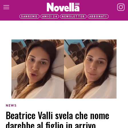
SANREMO
AMICI 24
NEWSLETTER
ABBONATI
NEWS
Beatrice Valli svela che nome
darebbe al figlio in arrivo