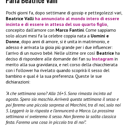
Parla Beatrice Valli
Pochi giorni fa, dopo settimane di gossip e pettegolezzi vari,
Beatrice Valli
ha annunciato al mondo intero di essere
incinta e di essere in attesa del suo
quarto figlio
,
concepito dall’amore con
Marco Fantini
. Come sappiamo
solo alcuni mesi fa la celebre coppia nata a
Uomini e
Donne
, dopo anni di amore, si è unita in matrimonio, e
adesso è arrivata la gioia più grande per i due influencer:
l’arrivo di un nuovo bebè. Nelle ultime ore così
Beatrice
ha
deciso di rispondere alle domande dei fan su
Instagram
in
merito alla sua gravidanza, e nel corso della chiacchierata
con i follower ha rivelato quando scoprirà il sesso del
bambino e qual è la sua preferenza. Queste le sue
dichiarazioni:
“A che settimana sono? Alla 16+5. Sono rimasta incinta ad
agosto. Spero sia maschio. Arriverà questa settimana il sesso e
poi faremo una piccola sorpresa al Marchini, tra di noi, solo noi
5. Leggerò io la risposta e l’annuncerò a Marco. La prossima
settimana vi sveleremo il sesso. Non faremo la solita classica
festa. Faremo una cosa in piccolo tra di noi”.