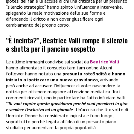
ipotesi dei fan e le accuse di chi l’ha criticata per un presunto
“silenzio strategico” hanno spinto l’influencer a intervenire,
spiegando la reale motivazione delle sue forme e
difendendo il diritto a non dover giustificare ogni
cambiamento del proprio corpo.
“È incinta?”, Beatrice Valli rompe il silenzio
e sbotta per il pancino sospetto
Le ultime immagini condivise sui social da
Beatrice Valli
hanno alimentato il consueto tam tam online. Alcuni
follower hanno notato una
presunta roto3ndità e hanno
iniziato a ipotizzare una nuova gravidanza
, arrivando
però anche ad accusare l’influencer di voler nascondere la
notizia per ottenere maggiore attenzione mediatica. Tra i
commenti ricevuti, uno in particolare ha fatto infuriare Valli:
“
Tu vuoi coprire questa gravidanza perché vuoi prenderci in giro
e vendere l’esclusiva ad un giornale
”. Un’accusa che l’ex volto di
Uomini e Donne ha considerato ingiusta e fuori luogo,
soprattutto perché legata all’idea di un presunto piano
studiato per aumentare la propria popolarità.