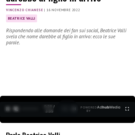
VINCENZO CHIANESE
|
16 NOVEMBRE 2022
BEATRICE VALLI
Rispondendo alle domande dei fan sui social, Beatrice Valli
svela che nome darebbe al figlio in arrivo: ecco le sue
parole.
0:30 /
Ad
hub
Media
POWERED
1
/
2
3:35
BY