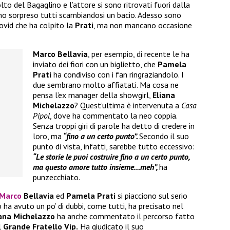
volto del Bagaglino e l’attore si sono ritrovati fuori dalla
anno sorpreso tutti scambiandosi un bacio. Adesso sono
Covid che ha colpito la
Prati
, ma non mancano occasione
Marco Bellavia
, per esempio, di recente le ha
inviato dei fiori con un biglietto, che
Pamela
Prati
ha condiviso con i fan ringraziandolo. I
due sembrano molto affiatati. Ma cosa ne
pensa l’ex manager della showgirl,
Eliana
Michelazzo
? Quest’ultima è intervenuta a
Casa
Pipol
, dove ha commentato la neo coppia.
Senza troppi giri di parole ha detto di credere in
loro, ma
“fino a un certo punto”.
Secondo il suo
punto di vista, infatti, sarebbe tutto eccessivo:
“Le storie le puoi costruire fino a un certo punto,
ma questo amore tutto insieme…meh”,
ha
punzecchiato.
Marco
Bellavia
ed
Pamela Prati
si piacciono sul serio
io ha avuto un po’ di dubbi, come tutti, ha precisato nel
iana Michelazzo
ha anche commentato il percorso fatto
l
Grande Fratello Vip.
Ha giudicato il suo