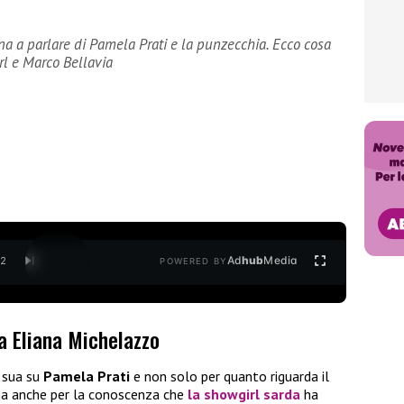
na a parlare di Pamela Prati e la punzecchia. Ecco cosa
rl e Marco Bellavia
Ad
hub
Media
/
2
POWERED BY
 Eliana Michelazzo
a sua su
Pamela Prati
e non solo per quanto riguarda il
ma anche per la conoscenza che
la showgirl sarda
ha