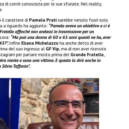
nza di com’è conosciuta per le sue sfuriate. Nel reality,
e.
o
il carattere di
Pamela Prati
sarebbe venuto fuori solo
a a riguardo ha aggiunto:
“Pamela aveva un obiettivo e ci è
e Fratello affinché non andassi in trasmissione per un
ncora:
“Ma può una donna di 60 o 65 anni quanti ne ha, aver
43?”.
Infine
Eliana Michelazzo
ha anche detto di aver
ima del suo ingresso al
GF Vip
, ma di non aver ricevuto
Instagram per parlare molto prima del
Grande Fratello
,
ntro niente e sono una vittima. E questo lo dirò anche in
 Silvia Toffanin”.