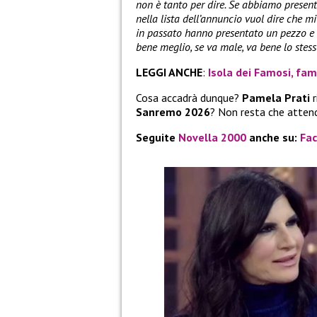
non è tanto per dire. Se abbiamo presenta
nella lista dell’annuncio vuol dire che m
in passato hanno presentato un pezzo e n
bene meglio, se va male, va bene lo stesso
LEGGI ANCHE
:
Isola dei Famosi, fam
Cosa accadrà dunque?
Pamela Prati
r
Sanremo 2026
? Non resta che attend
Seguite
Novella 2000
anche su:
Fa