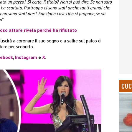
to un pezzo? Sì certo. Il titolo? Non si può dire. Se non sarò
i ha scartata. Purtroppo ci sono stati anche tanti grandi che
on sono stati presi. Funziona così. Uno si propone, se va
”.
oso attore rivela perché ha rifiutato
iuscirà a coronare il suo sogno e a salire sul palco di
ere per scoprirlo.
cebook
,
Instagram
e
X
.
CUC