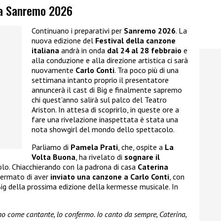
 a Sanremo 2026
Continuano i preparativi per
Sanremo 2026
. La
nuova edizione del
Festival della canzone
italiana
andrà in onda
dal 24 al 28 febbraio
e
alla conduzione e alla direzione artistica ci sarà
nuovamente
Carlo Conti
. Tra poco più di una
settimana intanto proprio il presentatore
annuncerà il cast di Big e finalmente sapremo
chi quest’anno salirà sul palco del Teatro
Ariston. In attesa di scoprirlo, in queste ore a
fare una rivelazione inaspettata è stata una
nota showgirl del mondo dello spettacolo.
Parliamo di
Pamela Prati
, che, ospite a
La
Volta Buona
, ha rivelato di
sognare il
olo. Chiacchierando con la padrona di casa
Caterina
nfermato di aver
inviato una canzone a Carlo Conti
, con
Big della prossima edizione della kermesse musicale. In
mo come cantante, lo confermo. Io canto da sempre, Caterina,