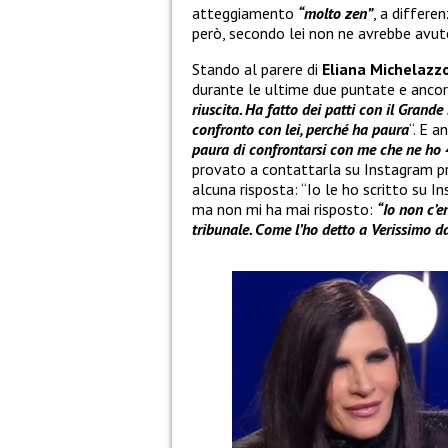
atteggiamento
“molto zen”
, a differe
però, secondo lei non ne avrebbe avut
Stando al parere di
Eliana Michelazz
durante le ultime due puntate e ancor
riuscita. Ha fatto dei patti con il Grand
confronto con lei, perché ha paura
“. E a
paura di confrontarsi con me che ne ho 
provato a contattarla su Instagram pr
alcuna risposta: “Io le ho scritto su 
ma non mi ha mai risposto:
“Io non c’e
tribunale. Come l’ho detto a Verissimo da