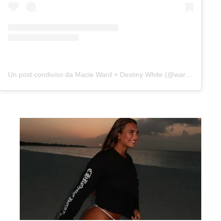
Un post condiviso da Macie Ward + Destiny White (@wardandwhite)