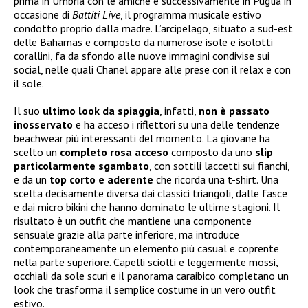
prima in Umbria con le amiche e successivamente in Puglia in
occasione di
Battiti Live
, il programma musicale estivo
condotto proprio dalla madre. L’arcipelago, situato a sud-est
delle Bahamas e composto da numerose isole e isolotti
corallini, fa da sfondo alle nuove immagini condivise sui
social, nelle quali Chanel appare alle prese con il relax e con
il sole.
Il suo
ultimo look da spiaggia
, infatti,
non è passato
inosservato
e ha acceso i riflettori su una delle tendenze
beachwear più interessanti del momento. La giovane ha
scelto un
completo rosa acceso
composto da uno
slip
particolarmente sgambato
, con sottili laccetti sui fianchi,
e da un
top corto e aderente
che ricorda una t-shirt. Una
scelta decisamente diversa dai classici triangoli, dalle fasce
e dai micro bikini che hanno dominato le ultime stagioni. Il
risultato è un outfit che mantiene una componente
sensuale grazie alla parte inferiore, ma introduce
contemporaneamente un elemento più casual e coprente
nella parte superiore. Capelli sciolti e leggermente mossi,
occhiali da sole scuri e il panorama caraibico completano un
look che trasforma il semplice costume in un vero outfit
estivo.