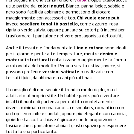
utile partire dai
colori neutri
. Bianco, panna, beige, sabbia e
nero sono facili da abbinare e permettono di giocare
maggiormente con accessori e top.
Chi vuole osare può
invece
scegliere tonalità pastello
, come azzurro, rosa
cipria o verde salvia, oppure puntare su colori più intensi per
trasformare il pantalone nel vero protagonista dell’outfit.
Anche il tessuto è fondamentale.
Lino e cotone
sono ideali
per il giorno e per le alte temperature, mentre
denim e
materiali strutturati
enfatizzano maggiormente la forma
arrotondata del modello. Per una serata estiva, invece, si
possono preferire
versioni satinate
o realizzate con
tessuti fluidi, da abbinare a capi più raffinati.
Il consiglio è di non seguire il trend in modo rigido, ma di
adattarlo al proprio stile. Un bubble pants può diventare
infatti il punto di partenza per outfit completamente
diversi: minimal con una canotta e sneakers, romantico con
un top femminile e sandali, oppure più elegante con camicia,
gioielli e tacco. La chiave è giocare con le proporzioni e
lasciare che il pantalone abbia il giusto spazio per esprimere
tutta la sua particolarità.