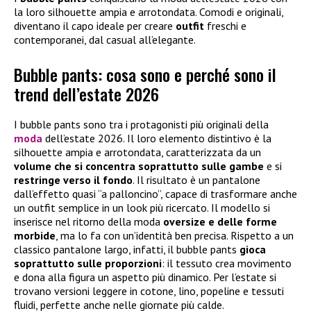
la loro silhouette ampia e arrotondata. Comodi e originali,
diventano il capo ideale per creare
outfit
freschi e
contemporanei, dal casual all’elegante.
Bubble pants: cosa sono e perché sono il
trend dell’estate 2026
I bubble pants sono tra i protagonisti più originali della
moda
dell’estate 2026. Il loro elemento distintivo è la
silhouette ampia e arrotondata, caratterizzata da un
volume che si concentra soprattutto sulle gambe
e si
restringe verso il fondo
. Il risultato è un pantalone
dall’effetto quasi “a palloncino”, capace di trasformare anche
un outfit semplice in un look più ricercato. Il modello si
inserisce nel ritorno della moda
oversize e delle forme
morbide
, ma lo fa con un’identità ben precisa. Rispetto a un
classico pantalone largo, infatti, il bubble pants
gioca
soprattutto sulle proporzioni
: il tessuto crea movimento
e dona alla figura un aspetto più dinamico. Per l’estate si
trovano versioni leggere in cotone, lino, popeline e tessuti
fluidi, perfette anche nelle giornate più calde.