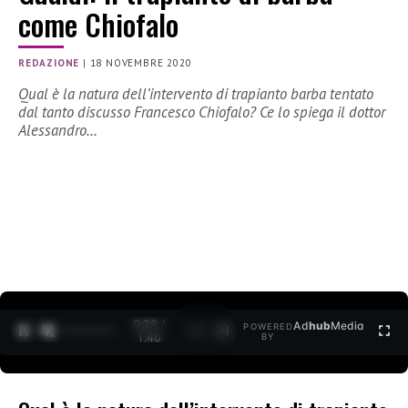
come Chiofalo
REDAZIONE
|
18 NOVEMBRE 2020
Qual è la natura dell’intervento di trapianto barba tentato
dal tanto discusso Francesco Chiofalo? Ce lo spiega il dottor
Alessandro…
0:30 /
Ad
hub
Media
POWERED
1
/
2
1:40
BY