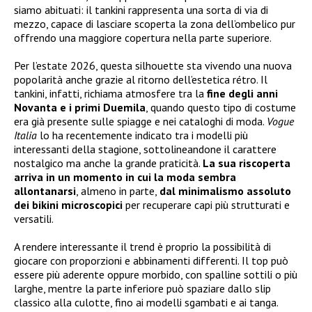
siamo abituati: il tankini rappresenta una sorta di via di
mezzo, capace di lasciare scoperta la zona dell’ombelico pur
offrendo una maggiore copertura nella parte superiore.
Per l’estate 2026, questa silhouette sta vivendo una nuova
popolarità anche grazie al ritorno dell’estetica rétro. Il
tankini, infatti, richiama atmosfere tra la
fine degli anni
Novanta e i primi Duemila
, quando questo tipo di costume
era già presente sulle spiagge e nei cataloghi di moda.
Vogue
Italia
lo ha recentemente indicato tra i modelli più
interessanti della stagione, sottolineandone il carattere
nostalgico ma anche la grande praticità.
La sua riscoperta
arriva in un momento in cui la moda sembra
allontanarsi
, almeno in parte,
dal minimalismo assoluto
dei bikini microscopici
per recuperare capi più strutturati e
versatili.
A rendere interessante il trend è proprio la possibilità di
giocare con proporzioni e abbinamenti differenti. Il top può
essere più aderente oppure morbido, con spalline sottili o più
larghe, mentre la parte inferiore può spaziare dallo slip
classico alla culotte, fino ai modelli sgambati e ai tanga.