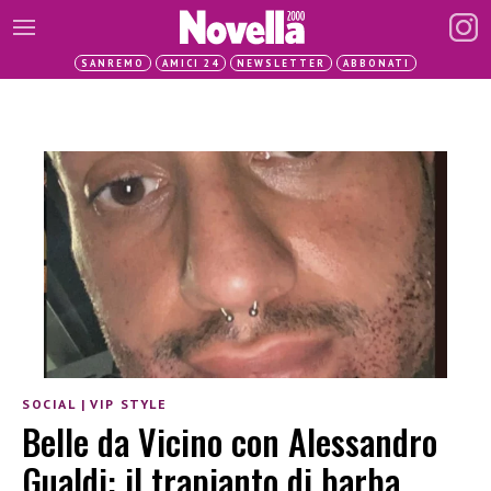
SANREMO
AMICI 24
NEWSLETTER
ABBONATI
SOCIAL
|
VIP STYLE
Belle da Vicino con Alessandro
Gualdi: il trapianto di barba