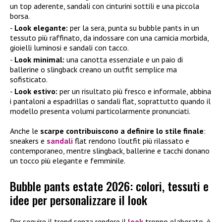
un top aderente, sandali con cinturini sottili e una piccola
borsa.
Look elegante:
per la sera, punta su bubble pants in un
tessuto più raffinato, da indossare con una camicia morbida,
gioielli luminosi e sandali con tacco.
Look minimal:
una canotta essenziale e un paio di
ballerine o slingback creano un outfit semplice ma
sofisticato.
Look estivo:
per un risultato più fresco e informale, abbina
i pantaloni a espadrillas o sandali flat, soprattutto quando il
modello presenta volumi particolarmente pronunciati.
Anche le
scarpe contribuiscono a definire lo stile finale
:
sneakers e
sandali
flat rendono l’outfit più rilassato e
contemporaneo, mentre slingback, ballerine e tacchi donano
un tocco più elegante e femminile.
Bubble pants estate 2026: colori, tessuti e
idee per personalizzare il look
Per seguire il trend senza rendere il
look
troppo elaborato, è