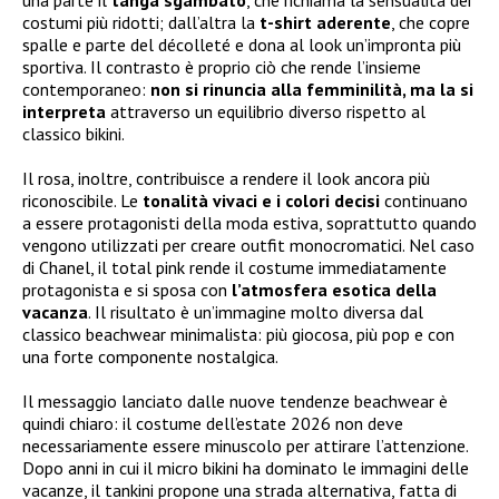
una parte il
tanga sgambato
, che richiama la sensualità dei
costumi più ridotti; dall’altra la
t-shirt aderente
, che copre
spalle e parte del décolleté e dona al look un’impronta più
sportiva. Il contrasto è proprio ciò che rende l’insieme
contemporaneo:
non si rinuncia alla femminilità, ma la si
interpreta
attraverso un equilibrio diverso rispetto al
classico bikini.
Il rosa, inoltre, contribuisce a rendere il look ancora più
riconoscibile. Le
tonalità vivaci e i colori decisi
continuano
a essere protagonisti della moda estiva, soprattutto quando
vengono utilizzati per creare outfit monocromatici. Nel caso
di Chanel, il total pink rende il costume immediatamente
protagonista e si sposa con
l’atmosfera esotica della
vacanza
. Il risultato è un’immagine molto diversa dal
classico beachwear minimalista: più giocosa, più pop e con
una forte componente nostalgica.
Il messaggio lanciato dalle nuove tendenze beachwear è
quindi chiaro: il costume dell’estate 2026 non deve
necessariamente essere minuscolo per attirare l’attenzione.
Dopo anni in cui il micro bikini ha dominato le immagini delle
vacanze, il tankini propone una strada alternativa, fatta di