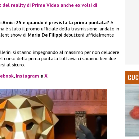
t del reality di Prime Video anche ex volti di
a
di Amici 25 e quando è prevista la prima puntata?
A
 è stato il promo ufficiale della trasmissione, andato in
talent show di
Maria De Filippi
debutterà ufficialmente
 ballerini si stanno impegnando al massimo per non deludere
nel corso della prima puntata tuttavia ci saranno ben due
si al sicuro.
CUC
cebook
,
Instagram
e
X
.