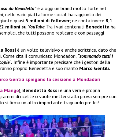
 casa da Benedetta”
è a oggi un brand molto forte nel
ni, nelle varie piattaforme social, ha raggiunto dei
ggiunto quasi
5 milioni di follower
; ne conta invece
8,1
22 milioni su
YouTube
. Tra i vari contenuti
Benedetta
ha
emplici, che tutti possono replicare e con passaggi
a Rossi
è un volto televisivo e anche scrittrice, dato che
i.
Come cita il comunicato Mondadori,
“sommando tutti i
 copie
“.
Infine è importante precisare che i gestori della
eranno proprio Benedetta e suo marito
Marco Gentili.
rco Gentili spiegano la cessione a Mondadori
na Mango
),
Benedetta Rossi
è una vera e propria
programmi di ricette o vuole mettersi alla prova sempre con
rdo si firma un altro importante traguardo pre lei!