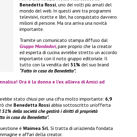
Benedetta Rossi
, uno dei volti più amati del
mondo del web. In questi anni tra programmi
televisivi, ricette e libri, ha conquistato davvero
milioni di persone. Ma ora arriva una novità
importante.
Tramite un comunicato stampa diffuso dal
Gruppo Mondadori,
pare proprio che la creator
ed esperta di cucina avrebbe stretto un accordo
importante con il noto gruppo editoriale. Il
tutto con la vendita del
51%
del suo brand
“Fatto in casa da Benedetta”.
nnalisa! Ora è la donna e l’ex allieva di Amici ad
sarebbe stato chiusi per una cifra molto importante:
6,9
erò che
Benedetta Rossi
abbia sottoscritto un’offerta
l 51% della società che gestirà i diritti di proprietà
tto in casa da Benedetta”.
questione è
Waimea Srl.
Si tratta di un’azienda fondata
immagine e affari della creator.