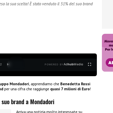
eso la sua scelta! È stato venduto il 51% del suo brand
Ad
hub
Media
/
2
POWERED BY
uppo Mondadori
, apprendiamo che
Benedetta Rossi
nd
per una cifra che raggiunge
quasi 7 milioni di Euro
!
l suo brand a Mondadori
Arriva una notizia molto interessate su