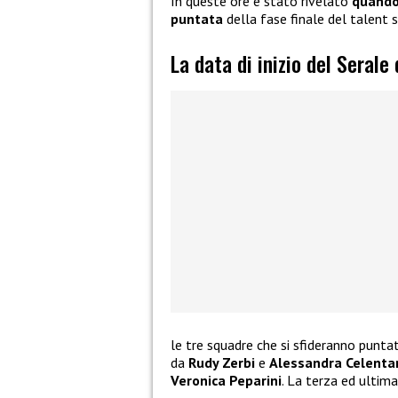
In queste ore è stato rivelato
quando 
puntata
della fase finale del talent
La data di inizio del Serale
le tre squadre che si sfideranno punt
da
Rudy Zerbi
e
Alessandra Celenta
Veronica Peparini
. La terza ed ultim