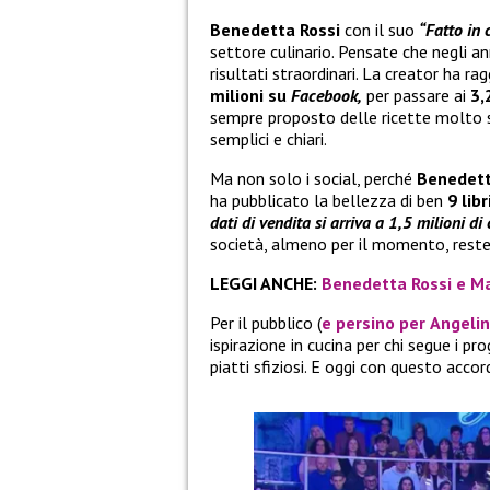
Benedetta Rossi
con il suo
“Fatto in
settore culinario. Pensate che negli an
risultati straordinari. La creator ha ra
milioni su
Facebook,
per passare ai
3,
sempre proposto delle ricette molto s
semplici e chiari.
Ma non solo i social, perché
Benedett
ha pubblicato la bellezza di ben
9 libr
dati di vendita si arriva a 1,5 milioni di
società, almeno per il momento, rest
LEGGI ANCHE:
Benedetta Rossi e Ma
Per il pubblico (
e persino per
Angeli
ispirazione in cucina per chi segue i 
piatti sfiziosi. E oggi con questo acco