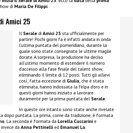
inizia il Serale di Amici 25
: ecco la
data
della
prima
 show di
Maria De Filippi
.
 di Amici 25
Il
Serale
di
Amici 25
sta ufficialmente per
partire! Pochi giorni fa è infatti andata in onda
l’ultima puntata del pomeridiano, durante la
quale sono state consegnate le ultime maglie
dorate. A sorpresa, la produzione ha deciso
all’ultimo momento di estendere il numero
d’accesso alla fase finale del talent show,
eliminando il limite di 12 posti. Tutti gli allievi
così, fatta eccezione di
Giulia
, che è stata
eliminata, hanno indossata la felpa d’oro e in
questi giorni hanno iniziato a lavorare
duramente per la prima puntata del
Serale
.
In queste ore intanto sono state anche rivelate
ata dopo puntata. La prima, come da tradizione, è formata
no
. La seconda è formata da
Lorella Cuccarini
e
a invece da
Anna Pettinelli
ed
Emanuel Lo
.