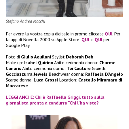
Stefano Andrea Macchi
Per avere la vostra copia digitale in promo cliccate
QUI
. Per
la app di Novella 2000 su Apple Store
QUI
e
QUI
per
Google Play.
Foto di
Giulio Aquilani
Stylist
Deborah Deh
Make up:
Isabel Quirino
Abito cerimonia donna:
Charme
Canaris
Abito cerimonia uomo:
Toi Couture
Gioielli:
Gocciazzurra Jewels
Beachwear donna:
Raffaela D’Angelo
Scarpe donna:
Luca Grossi
Location:
Castello Miramare di
Maccarese
LEGGI ANCHE: Chi è Raffaella Griggi, tutto sulla
giornalista pronta a condurre “Chi l’ha visto?