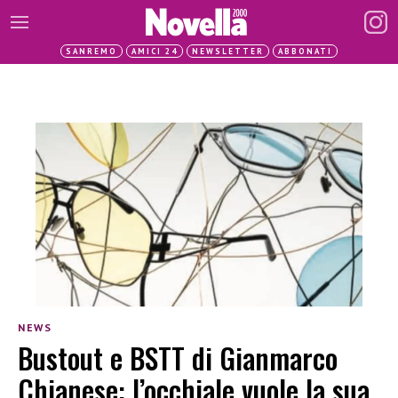
SANREMO
AMICI 24
NEWSLETTER
ABBONATI
NEWS
Bustout e BSTT di Gianmarco
Chianese: l’occhiale vuole la sua