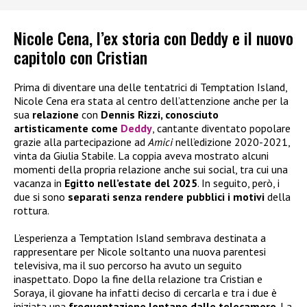
Nicole Cena, l’ex storia con Deddy e il nuovo
capitolo con Cristian
Prima di diventare una delle tentatrici di Temptation Island,
Nicole Cena era stata al centro dell’attenzione anche per la
sua
relazione
con
Dennis Rizzi, conosciuto
artisticamente come
Deddy
, cantante diventato popolare
grazie alla partecipazione ad
Amici
nell’edizione 2020-2021,
vinta da Giulia Stabile. La coppia aveva mostrato alcuni
momenti della propria relazione anche sui social, tra cui una
vacanza in
Egitto nell’estate del 2025
. In seguito, però, i
due si sono
separati senza rendere pubblici i motivi
della
rottura.
L’esperienza a Temptation Island sembrava destinata a
rappresentare per Nicole soltanto una nuova parentesi
televisiva, ma il suo percorso ha avuto un seguito
inaspettato. Dopo la fine della relazione tra Cristian e
Soraya, il giovane ha infatti deciso di cercarla e tra i due è
iniziata una
frequentazione lontano dalle telecamere
. La