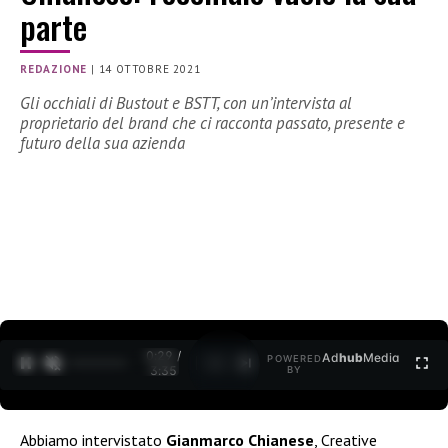
parte
REDAZIONE
|
14 OTTOBRE 2021
Gli occhiali di Bustout e BSTT, con un’intervista al
proprietario del brand che ci racconta passato, presente e
futuro della sua azienda
0:30 /
Ad
hub
Media
POWERED
1
/
2
3:35
BY
Abbiamo intervistato
Gianmarco
Chianese
, Creative