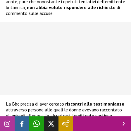
anni e, pare che nonostante i ripetuti tentativi dell’emittente
britannica,
non abbia voluto rispondere alle richieste
di
commento sulle accuse.
La Bbc precisa di aver cercato
riscontri alle testimonianze
attraverso persone alle quali le donne avevano raccontato
gli episodi all’epoca. In alcuni casi, l’emittente sostiene
inoltre di aver visionato fotografie e messaggi ritenuti
coerenti con le ricostruzioni. Diverse protagoniste del