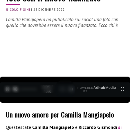
NICOLÒ FIGINI
|
28 DICEMBRE 2022
Camilla Mangiapelo ha pubblicato sui social una foto con
quello che dovrebbe essere il nuovo fidanzato. Ecco chi è
0:06 /
Ad
hub
Media
POWERED
1
/
2
1:40
BY
Un nuovo amore per Camilla Mangiapelo
Quest’estate
Camilla Mangiapelo
e
Riccardo Gismondi
si