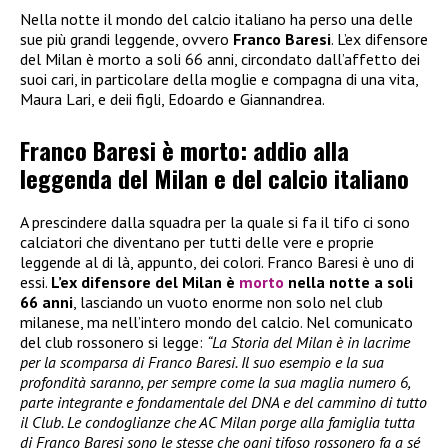
Nella notte il mondo del calcio italiano ha perso una delle
sue più grandi leggende, ovvero
Franco Baresi
. L’ex difensore
del Milan è morto a soli 66 anni, circondato dall’affetto dei
suoi cari, in particolare della moglie e compagna di una vita,
Maura Lari, e deii figli, Edoardo e Giannandrea.
Franco Baresi è morto: addio alla
leggenda del Milan e del calcio italiano
A prescindere dalla squadra per la quale si fa il tifo ci sono
calciatori che diventano per tutti delle vere e proprie
leggende al di là, appunto, dei colori. Franco Baresi è uno di
essi.
L’ex difensore del Milan è
morto
nella notte a soli
66 anni
, lasciando un vuoto enorme non solo nel club
milanese, ma nell’intero mondo del calcio. Nel comunicato
del club rossonero si legge:
“La Storia del Milan è in lacrime
per la scomparsa di Franco Baresi. Il suo esempio e la sua
profondità saranno, per sempre come la sua maglia numero 6,
parte integrante e fondamentale del DNA e del cammino di tutto
il Club. Le condoglianze che AC Milan porge alla famiglia tutta
di Franco Baresi sono le stesse che ogni tifoso rossonero fa a sé