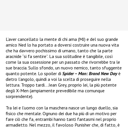
L’aver cancellato la mente di chi ama (MJ) e del suo grande
amico Ned lo ha portato a doversi costruire una nuova vita
che ha davvero pochissimo di umano, tanto che la parte
aracnide “si fa sentire”. La sua solitudine è tangibile, così
come la sua ossessione per un passato che rivorrebbe tra le
sue braccia. Sullo sfondo, un nuovo nemico, tanto sfuggente
quanto potente. Lo spoiler di
Spider – Man: Brand New Day
è
dietro l’angolo, quindi a voi la scelta di proseguire nella
lettura. Troppo tardi… Jean Grey, proprio lei, la più potente
degli X-Men (ampiamente prevedibile ma comunque
sorprendente).
Tra lei e l’uomo con la maschera nasce un lungo duello, sia
fisico che mentale. Ognuno dei due ha più di un motivo per
fare ciò che fa, entrambi hanno tanti fantasmi nel proprio
armadietto. Nel mezzo, il favoloso Punisher che, di fatto, è