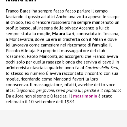
Franco Baresi ha sempre fatto fatto parlare il campo
lasciando il gossip ad altri. Anche una volta appese le scarpe
al chiodo, l’ex difensore rossonero ha sempre mantenuto un
profilo basso, all’insegna della privacy. Accanto a lui c’è
sempre stata la moglie,
Maura Lari,
conosciuta in Toscana,
a Montevarchi, dove lui era in trasferta con il Milan e dove
lei lavorava come cameriera nel ristornate di famiglia, il
Piccolo Alleluja. Fu proprio il massaggiatore del club
rossonero, Paolo Mariconti, ad accorgersi che Franco aveva
occhi solo per quella ragazza bionda che serviva ai tavoli. In
un’intervista rilasciata qualche anno fa al
Corriere della Sera
,
lo stesso ex numero 6 aveva raccontato l’incontro con sua
moglie, ricordando come Mariconti favorì la loro
conoscenza. Il massaggiatore, infatti, avrebbe detto voce
alta:
“Signorina, per favore, serva prima lui, perché è il capitano”.
Da allora non si sono più lasciati. Il
matrimonio
è stato
celebrato il 10 settembre dell’1984.