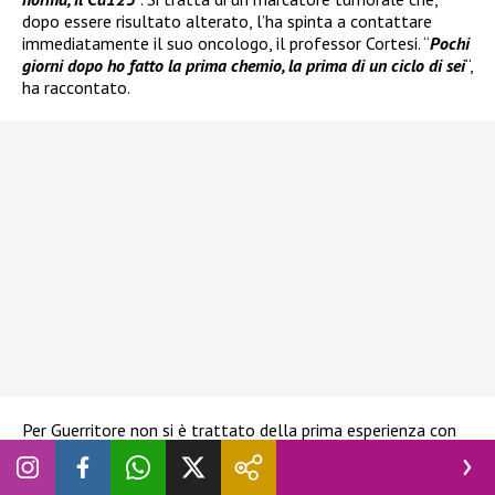
dopo essere risultato alterato, l’ha spinta a contattare
immediatamente il suo oncologo, il professor Cortesi. “
Pochi
giorni dopo ho fatto la prima chemio, la prima di un ciclo di sei
“,
ha raccontato.
Per Guerritore non si è trattato della prima esperienza con
una malattia oncologica. “
Non era la prima volta che mi
trovavo ad avere a che fare con un tumore, ma senza necessità