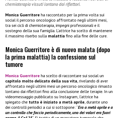
chemioterapia vissuti lontano dai riflettori.
Monica Guerritore
ha raccontato per la prima volta sui
social il percorso oncologico affrontato negli ultimi mesi,
tra sei cicli di chemioterapia, impegni professionali e il
sostegno della sua famiglia. L’attrice ha scelto di mantenere
il massimo riserbo sulla
malattia
fino alla fine delle cure.
Monica Guerritore è di nuovo malata (dopo
la prima malattia) la confessione sul
tumore
Monica Guerritore
ha scelto di raccontare sui social un
capitolo molto delicato della sua vita
, rivelando di aver
affrontato negli ultimi mesi un percorso oncologico rimasto
lontano dai riflettori fino alla conclusione delle terapie. In un
videomessaggio pubblicato su Instagram, l’attrice ha
spiegato che
tutto è iniziato a metà aprile
, durante uno
dei controlli periodici a cui si sottopone: “
Era a metà aprile e a
un controllo che faccio periodicamente, uno dei valori era fuori
norma, il Ca125
“. Si tratta di un marcatore tumorale che,