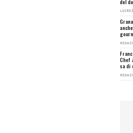
del d
LUCREZ
Grana
anche
gour
REDAZI
Franc
Chef 
sa di
REDAZI