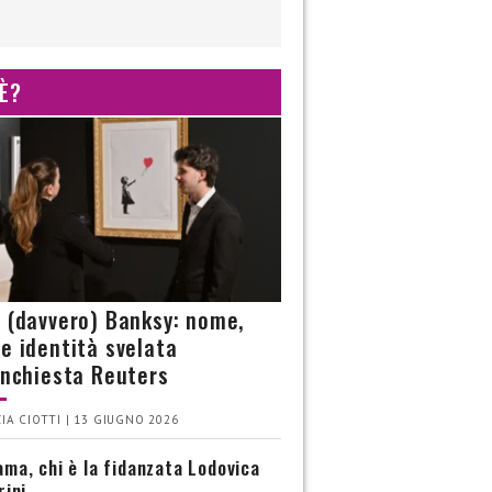
 È?
è (davvero) Banksy: nome,
 e identità svelata
’inchiesta Reuters
IA CIOTTI | 13 GIUGNO 2026
ma, chi è la fidanzata Lodovica
rini