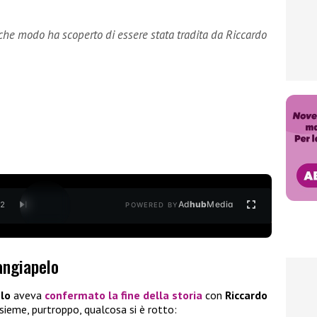
he modo ha scoperto di essere stata tradita da Riccardo
Ad
hub
Media
/
2
POWERED BY
angiapelo
lo
aveva
confermato la fine della storia
con
Riccardo
nsieme, purtroppo, qualcosa si è rotto: