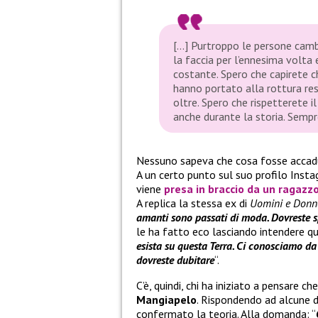
[…] Purtroppo le persone cambi
la faccia per l’ennesima volta e
costante. Spero che capirete 
hanno portato alla rottura re
oltre. Spero che rispetterete i
anche durante la storia. Sempr
Nessuno sapeva che cosa fosse accadu
A un certo punto sul suo profilo Inst
viene
presa in braccio da un ragazz
A replica la stessa ex di
Uomini e Donn
amanti sono passati di moda. Dovreste s
le ha fatto eco lasciando intendere qua
esista su questa Terra. Ci conosciamo da
dovreste dubitare
“.
C’è, quindi, chi ha iniziato a pensare c
Mangiapelo
. Rispondendo ad alcune 
confermato la teoria. Alla domanda: “