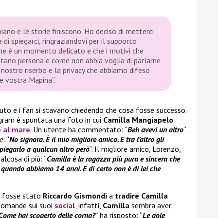
ano e le storie finiscono. Ho deciso di metterci
 di spiegarci, ringraziandovi per il supporto
che è un momento delicato e che i motivi che
stano persona e come non abbia voglia di parlarne
l nostro riserbo e la privacy che abbiamo difeso
e vostra Mapina”.
to e i fan si stavano chiedendo che cosa fosse successo.
agram è spuntata una foto in cui
Camilla Mangiapelo
o al mare
. Un utente ha commentato: “
Beh avevi un altro
“.
e
: “
No signora. È il mio migliore amico. E tra l’altro gli
piegarlo a qualcun altro però
“. Il migliore amico, Lorenzo,
lcosa di più: “
Camilla è la ragazza più pura e sincera che
 quando abbiamo 14 anni. E di certo non è di lei che
he fosse stato
Riccardo Gismondi
a
tradire Camilla
domande sui suoi
social
, infatti,
Camilla
sembra aver
Come hai scoperto delle corna?
” ha risposto: “
Le gole