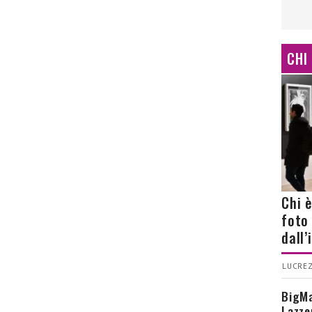
CHI
Chi 
foto
dall
LUCREZ
BigMa
Lazze