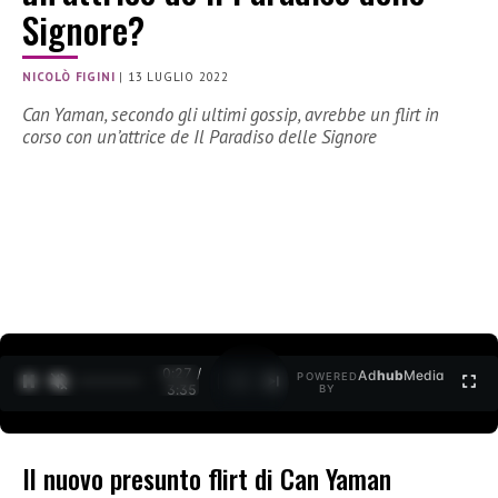
Signore?
NICOLÒ FIGINI
|
13 LUGLIO 2022
Can Yaman, secondo gli ultimi gossip, avrebbe un flirt in
corso con un’attrice de Il Paradiso delle Signore
0:27 /
Ad
hub
Media
POWERED
1
/
2
3:35
BY
Il nuovo presunto flirt di Can Yaman