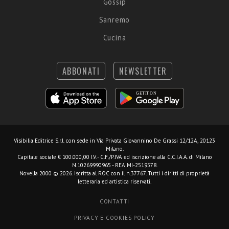
Gossip
Sanremo
Cucina
ABBONATI
NEWSLETTER
Visibilia Editrice S.r.l.
con sede in Via Privata Giovannino De Grassi 12/12A, 20123
Milano.
Capitale sociale € 100.000,00 I.V. - C.F./P.IVA ed iscrizione alla C.C.I.A.A. di Milano
N.10269990965 - REA MI-2519578.
Novella 2000 © 2026. Iscritta al ROC con il n.37767. Tutti i diritti di proprietà
letteraria ed artistica riservati.
CONTATTI
PRIVACY E COOKIES POLICY