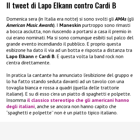
Il tweet di Lapo Elkann contro Cardi B
Domenica sera (in Italia era notte) si sono svolti gli
AMAs
(gli
American Music Awards
). I
Maneskin
purtroppo sono rimasti
a bocca asciutta, non riuscendo a portarsi a casa il premio in
cui erano nominati. Ma si sono comunque esibiti sul palco del
grande evento incendiando il pubblico. E proprio questa
esibizone ha dato il via ad un botta e risposta a distanza tra
Lapo Elkann
e
Cardi B
. E questa volta la band rock non
c’entra direttamente.
In pratica la cantante ha annunciato l’esibizione del gruppo e
lo ha fatto stando seduta davanti ad un tavolo con una
tovaglia bianca e rossa a quadri (quella delle trattorie
italiane). E su di esso c’era un piatto di spaghetti e polpette.
Insomma
il classico stereotipo che gli americani hanno
degli italiani
, anche se ancora non hanno capito che
“spaghetti e polpette” non è un piatto tipico italiano.