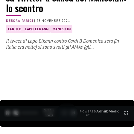
lo scontro
DEBORA PARIGI
|
23 NOVEMBRE 2021
CARDI B
LAPO ELKANN
MANESKIN
Il tweet di Lapo Elkann contro Cardi B Domenica sera (in
Italia era notte) si sono svolti gli AMAs (gli…
0:12 /
Ad
hub
Media
POWERED
1
/
2
1:40
BY