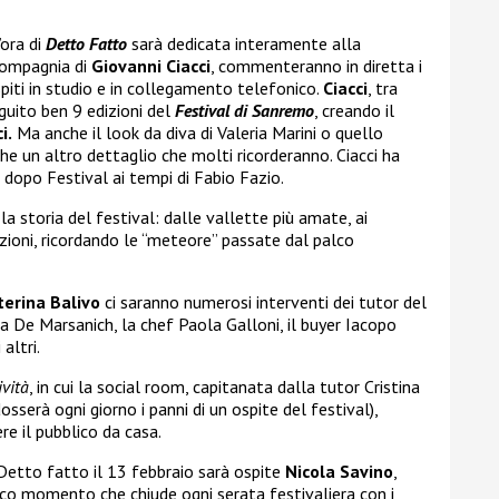
’ora di
Detto
Fatto
sarà dedicata interamente alla
compagnia di
Giovanni
Ciacci
, commenteranno in diretta i
ospiti in studio e in collegamento telefonico.
Ciacci
, tra
eguito ben 9 edizioni del
Festival di Sanremo
, creando il
i.
Ma anche il look da diva di Valeria Marini o quello
he un altro dettaglio che molti ricorderanno. Ciacci ha
 dopo Festival ai tempi di Fabio Fazio.
 la storia del festival: dalle vallette più amate, ai
izioni, ricordando le “meteore” passate dal palco
terina Balivo
ci saranno numerosi interventi dei tutor del
a De Marsanich, la chef Paola Galloni, il buyer Iacopo
altri.
ività
, in cui la social room, capitanata dalla tutor Cristina
serà ogni giorno i panni di un ospite del festival),
e il pubblico da casa.
Detto fatto il 13 febbraio sarà ospite
Nicola Savino
,
ico momento che chiude ogni serata festivaliera con i