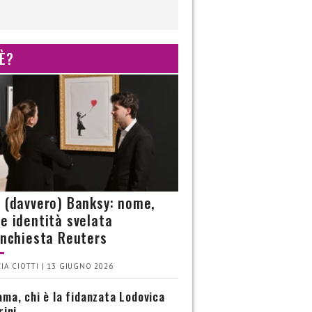
 È?
è (davvero) Banksy: nome,
 e identità svelata
’inchiesta Reuters
IA CIOTTI | 13 GIUGNO 2026
ma, chi è la fidanzata Lodovica
rini