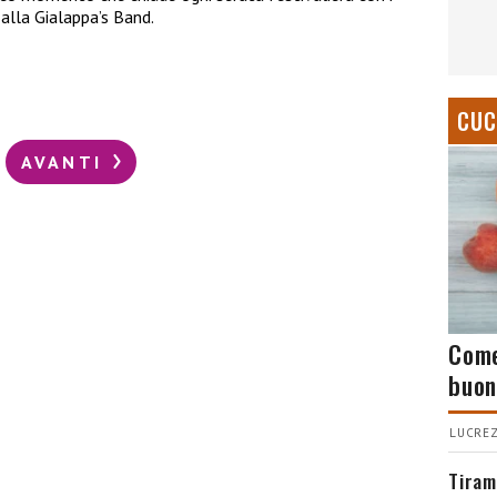
 alla Gialappa’s Band.
CUC
AVANTI
Come
buon
LUCREZ
Tiram