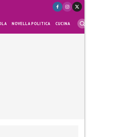
OLA
NOVELLA POLITICA
CUCINA