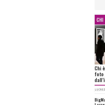
CHI
Chi 
foto
dall
LUCREZ
BigMa
Lazze