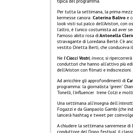
tipica del programma.
Per tutta la settimana, la prima mezz
kermesse canora:
Caterina Balivo
e 
look visti sul palco dell’Ariston, con 
l’altro, è l’unico costumista ad aver s
famoso abito rosa di
Antonella Cleric
stravagante di Loredana Bertè. C’è anc
vestito Orietta Berti, che conduceva il
Ne
I Ciacci Vostri
, invece,
si ripercorrerà
conduttori che hanno all’attivo più ed
dell’Ariston con filmati e indiscrezioni.
Ad arricchire gli approfondimenti di
Ca
programma: la giornalista “green” Dian
Tonelli, l’influencer Irene Colzi e molti 
Una settimana all’insegna dell’
interatt
Fogazzi e da Gianpaolo Gambi (che indos
lancerà hashtag e tweet per coinvolger
A chiudere la settimana sanremese di 
conduttore del Dopo festival, il class