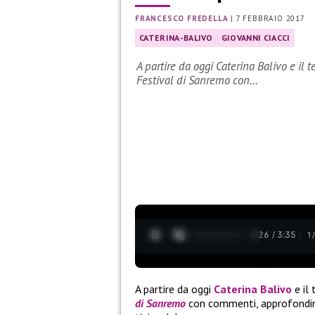
FRANCESCO FREDELLA
|
7 FEBBRAIO 2017
CATERINA-BALIVO
GIOVANNI CIACCI
A partire da oggi Caterina Balivo e il 
Festival di Sanremo con…
0:27 / 3:35
1
A partire da oggi
Caterina
Balivo
e il 
di Sanremo
con commenti, approfondimen