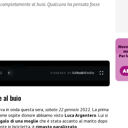
to completamente al buio. Qualcuno ha pensato fosse
Ad
hub
Media
/
2
POWERED BY
e al buio
va in onda questa sera,
sabato 22 gennaio
2022. La prima
Come ospite d’onore abbiamo visto
Luca Argentero
. Lui si
galo di una moglie
che è stata accanto al marito dopo
nte in bicicletta, è
rimasto paralizzato
.