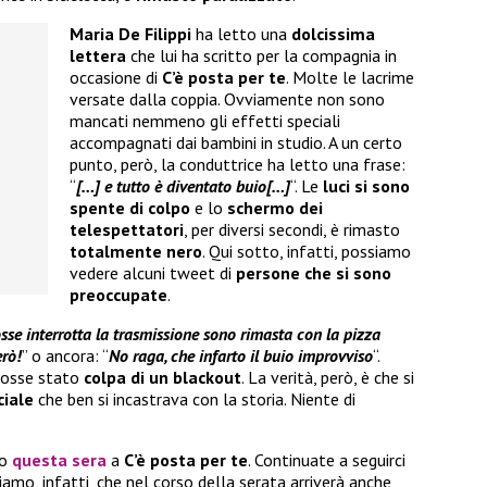
Maria De Filippi
ha letto una
dolcissima
lettera
che lui ha scritto per la compagnia in
occasione di
C’è posta per te
. Molte le lacrime
versate dalla coppia. Ovviamente non sono
mancati nemmeno gli effetti speciali
accompagnati dai bambini in studio. A un certo
punto, però, la conduttrice ha letto una frase:
“
[…] e tutto è diventato buio[…]
“. Le
luci si sono
spente di colpo
e lo
schermo dei
telespettatori
, per diversi secondi, è rimasto
totalmente nero
. Qui sotto, infatti, possiamo
vedere alcuni tweet di
persone che si sono
preoccupate
.
sse interrotta la trasmissione sono rimasta con la pizza
rò!
” o ancora: “
No raga, che infarto il buio improvviso
“.
fosse stato
colpa di un blackout
. La verità, però, è che si
ciale
che ben si incastrava con la storia. Niente di
no
questa sera
a
C’è posta per te
. Continuate a seguirci
diamo, infatti, che nel corso della serata arriverà anche