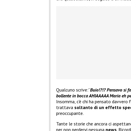
Qualcuno scrive:”
Buio!?!? Pensavo si fo
bollente in bocca AHIAAAAA Maria eh pe
Insomma, c’è chi ha pensato davvero 
trattava
soltanto di un effetto spe
preoccupante.
Tante le storie che ancora ci aspetta
per non perdervi nessuna
news
. Ricor