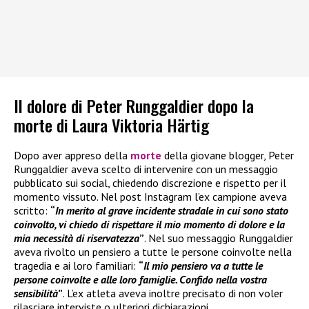
Il dolore di Peter Runggaldier dopo la
morte di Laura Viktoria Härtig
Dopo aver appreso della
morte
della giovane blogger, Peter
Runggaldier aveva scelto di intervenire con un messaggio
pubblicato sui social, chiedendo discrezione e rispetto per il
momento vissuto. Nel post Instagram l’ex campione aveva
scritto:
“
In merito al grave incidente stradale in cui sono stato
coinvolto, vi chiedo di rispettare il mio momento di dolore e la
mia necessità di riservatezza
”
. Nel suo messaggio Runggaldier
aveva rivolto un pensiero a tutte le persone coinvolte nella
tragedia e ai loro familiari:
“
Il mio pensiero va a tutte le
persone coinvolte e alle loro famiglie. Confido nella vostra
sensibilità
”
. L’ex atleta aveva inoltre precisato di non voler
rilasciare interviste o ulteriori dichiarazioni.