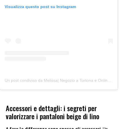
Visualizza questo post su Instagram
Un post condiviso da Melissa| Negozio a Tortona e Online (@junocreativelab)
Accessori e dettagli: i segreti per
valorizzare i pantaloni beige di lino
A fare la differenza sono spesso gli accessori
. Un