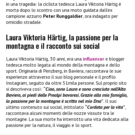
in una tragedia: la ciclista tedesca Laura Viktoria Härtig è
morta dopo lo scontro con una moto guidata dall’ex
campione azzurro
Peter Runggaldier
, ora indagato per
omicidio stradale.
Laura Viktoria Härtig, la passione per la
montagna e il racconto sui social
Laura Viktoria Härtig, 30 anni, era una
influencer
e blogger
tedesca molto legata al mondo della montagna e dello
sport. Originaria di Penzberg, in Baviera, raccontava le sue
esperienze attraverso il suo blog personale e il profilo
Instagram, seguito da oltre 51mila persone. Sul proprio sito
si descriveva così:
“
Ciao, sono Laura e sono cresciuta nell’Alta
Baviera, ai piedi delle Prealpi bavaresi. Grazie alla mia famiglia,
la passione per la montagna è scritta nel mio Dna
”
. Il suo
ultimo contenuto sui social, intitolato
“
Cordata per la vita
”
,
raccontava alcuni momenti delle nozze vissute tra le
montagne. La sua morte ha interrotto una vita dedicata alla
passione per la natura, il viaggio e lo sport.