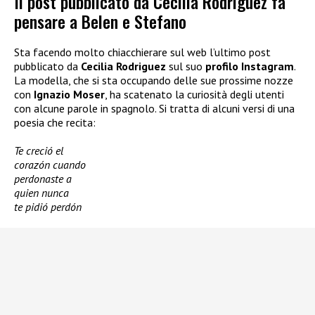
Il post pubblicato da Cecilia Rodriguez fa
pensare a Belen e Stefano
Sta facendo molto chiacchierare sul web l’ultimo post
pubblicato da
Cecilia Rodriguez
sul suo
profilo Instagram
.
La modella, che si sta occupando delle sue prossime nozze
con
Ignazio Moser
, ha scatenato la curiosità degli utenti
con alcune parole in spagnolo. Si tratta di alcuni versi di una
poesia che recita:
Te creció el
corazón cuando
perdonaste a
quien nunca
te pidió perdón