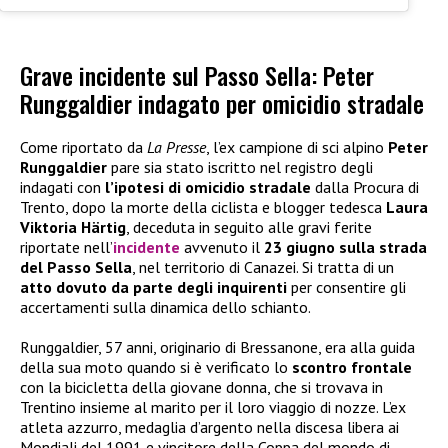
Grave incidente sul Passo Sella: Peter
Runggaldier indagato per omicidio stradale
Come riportato da
La Presse
, l’ex campione di sci alpino
Peter
Runggaldier
pare sia stato iscritto nel registro degli
indagati con
l’ipotesi di omicidio stradale
dalla Procura di
Trento, dopo la morte della ciclista e blogger tedesca
Laura
Viktoria Härtig
, deceduta in seguito alle gravi ferite
riportate nell’
incidente
avvenuto il
23 giugno sulla strada
del Passo Sella
, nel territorio di Canazei. Si tratta di un
atto dovuto da parte degli inquirenti
per consentire gli
accertamenti sulla dinamica dello schianto.
Runggaldier, 57 anni, originario di Bressanone, era alla guida
della sua moto quando si è verificato lo
scontro frontale
con la bicicletta della giovane donna, che si trovava in
Trentino insieme al marito per il loro viaggio di nozze. L’ex
atleta azzurro, medaglia d’argento nella discesa libera ai
Mondiali del 1991 e vincitore della Coppa del mondo di