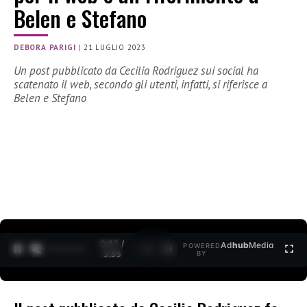
Belen e Stefano
DEBORA PARIGI
|
21 LUGLIO 2023
Un post pubblicato da Cecilia Rodriguez sui social ha
scatenato il web, secondo gli utenti, infatti, si riferisce a
Belen e Stefano
0:28 /
Ad
hub
Media
POWERED
1
/
2
3:35
BY