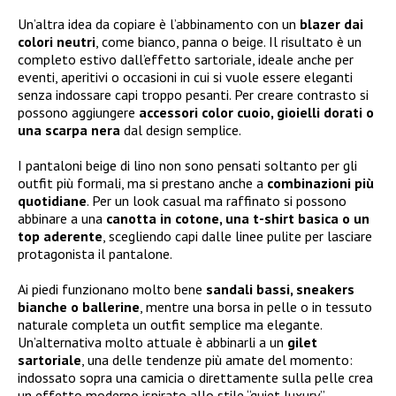
Un’altra idea da copiare è l’abbinamento con un
blazer dai
colori neutri
, come bianco, panna o beige. Il risultato è un
completo estivo dall’effetto sartoriale, ideale anche per
eventi, aperitivi o occasioni in cui si vuole essere eleganti
senza indossare capi troppo pesanti. Per creare contrasto si
possono aggiungere
accessori color cuoio, gioielli dorati o
una scarpa nera
dal design semplice.
I pantaloni beige di lino non sono pensati soltanto per gli
outfit più formali, ma si prestano anche a
combinazioni più
quotidiane
. Per un look casual ma raffinato si possono
abbinare a una
canotta in cotone, una t-shirt basica o un
top aderente
, scegliendo capi dalle linee pulite per lasciare
protagonista il pantalone.
Ai piedi funzionano molto bene
sandali bassi, sneakers
bianche o ballerine
, mentre una borsa in pelle o in tessuto
naturale completa un outfit semplice ma elegante.
Un’alternativa molto attuale è abbinarli a un
gilet
sartoriale
, una delle tendenze più amate del momento:
indossato sopra una camicia o direttamente sulla pelle crea
un effetto moderno ispirato allo stile “quiet luxury”.