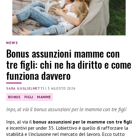
NEWS
Bonus assunzioni mamme con
tre figli: chi ne ha diritto e come
funziona davvero
SARA GUGLIELMETTI
|
3 AGOSTO 2026
BONUS
FIGLI
MAMME
Inps, al via il bonus assunzioni per le mamma con tre figli
Inps, al via il
bonus assunzioni per le mamme con tre figli
e incentivi per under 35. L’obiettivo è quello di rafforzare la
stabilità e l’inclusione nel mercato del lavoro. Ecco tutto