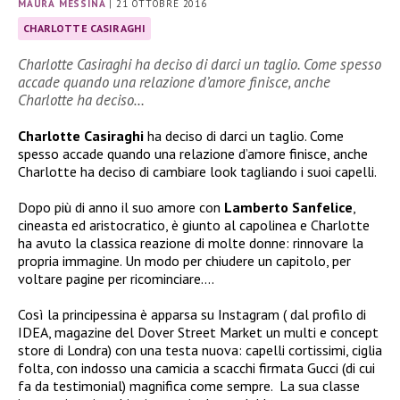
MAURA MESSINA
|
21 OTTOBRE 2016
CHARLOTTE CASIRAGHI
Charlotte Casiraghi ha deciso di darci un taglio. Come spesso
accade quando una relazione d’amore finisce, anche
Charlotte ha deciso…
Charlotte Casiraghi
ha deciso di darci un taglio. Come
spesso accade quando una relazione d’amore finisce, anche
Charlotte ha deciso di cambiare look tagliando i suoi capelli.
Dopo più di anno il suo amore con
Lamberto Sanfelice
,
cineasta ed aristocratico, è giunto al capolinea e Charlotte
ha avuto la classica reazione di molte donne: rinnovare la
propria immagine. Un modo per chiudere un capitolo, per
voltare pagine per ricominciare….
Così la principessina è apparsa su Instagram ( dal profilo di
IDEA, magazine del Dover Street Market un multi e concept
store di Londra)
con una testa nuova: capelli cortissimi, ciglia
folta, con indosso una camicia a scacchi firmata Gucci (di cui
fa da testimonial) magnifica come sempre.
La sua classe