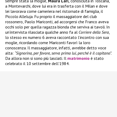
sempre stata la moglie,
Maura Lari,
conosciuta in Toscana,
a Montevarchi, dove lui era in trasferta con il Milan e dove
lei lavorava come cameriera nel ristornate di famiglia, il
Piccolo Alleluja. Fu proprio il massaggiatore del club
rossonero, Paolo Mariconti, ad accorgersi che Franco aveva
occhi solo per quella ragazza bionda che serviva ai tavoli. In
un’intervista rilasciata qualche anno fa al
Corriere della Sera
,
lo stesso ex numero 6 aveva raccontato l’incontro con sua
moglie, ricordando come Mariconti favorì la loro
conoscenza. Il massaggiatore, infatti, avrebbe detto voce
alta:
“Signorina, per favore, serva prima lui, perché è il capitano”.
Da allora non si sono più lasciati. Il
matrimonio
è stato
celebrato il 10 settembre dell’1984.