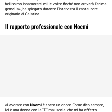
bellissimo innamorarsi mille volte finché non arriverà l’anima
gemella», ha spiegato durante l’intervista il cantautore
originario di Galatina.
Il rapporto professionale con Noemi
«Lavorare con
Noemi
è stato un onore. Come dico sempre,
lei è una donna con la “D” maiuscola, che mi ha offerto