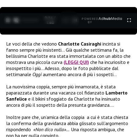
0:15 /
Ad
hub
Media
POWERED
1
/
2
1:40
BY
Le voci della che vedono
Charlotte Casiraghi
incinta si
fanno sempre più insistenti… Già qualche settimana fa, la
bellissima Charlotte era stata immortalata con un abito che
mostrava una piccola curva
(LEGGI QUI)
che ha incuriosito e
insospettito i più… Adesso, dopo le foto pubblicate dal
settimanale
Oggi
aumentano ancora di più i sospetti…
La nuovissima coppia, sempre più innamorata, è stata
paparazzata durante una vacanza col fidanzato
Lamberto
Sanfelice
e il bikini sfoggiato da Charlotte ha insinuato
ancora di più il sospetto della presunta gravidanza….
Inoltre pare che, un’amica della coppia a cui è stata chiesta
la conferma della gravidanza abbia glissato sull’argomento
rispondendo
«Non dico nulla»…
Una risposta ambigua, che
non ha per nulla convinto.