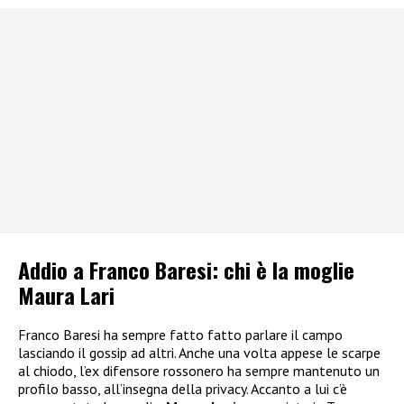
Addio a Franco Baresi: chi è la moglie
Maura Lari
Franco Baresi ha sempre fatto fatto parlare il campo
lasciando il gossip ad altri. Anche una volta appese le scarpe
al chiodo, l’ex difensore rossonero ha sempre mantenuto un
profilo basso, all’insegna della privacy. Accanto a lui c’è