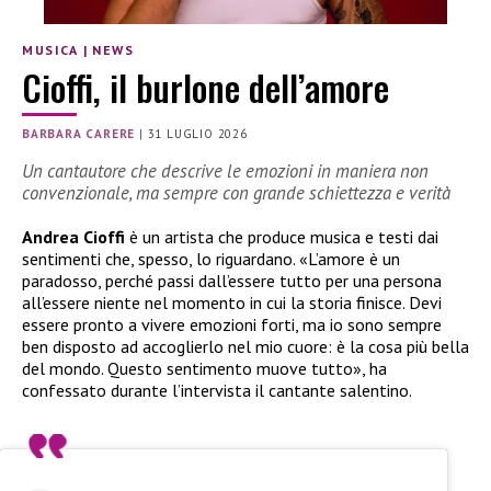
MUSICA
|
NEWS
Cioffi, il burlone dell’amore
BARBARA CARERE
|
31 LUGLIO 2026
Un cantautore che descrive le emozioni in maniera non
convenzionale, ma sempre con grande schiettezza e verità
Andrea Cioffi
è un artista che produce musica e testi dai
sentimenti che, spesso, lo riguardano. «L’amore è un
paradosso, perché passi dall’essere tutto per una persona
all’essere niente nel momento in cui la storia finisce. Devi
essere pronto a vivere emozioni forti, ma io sono sempre
ben disposto ad accoglierlo nel mio cuore: è la cosa più bella
del mondo. Questo sentimento muove tutto», ha
confessato durante l’intervista il cantante salentino.