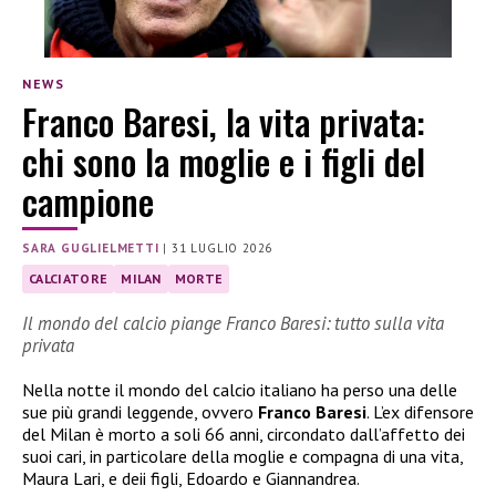
NEWS
Franco Baresi, la vita privata:
chi sono la moglie e i figli del
campione
SARA GUGLIELMETTI
|
31 LUGLIO 2026
CALCIATORE
MILAN
MORTE
Il mondo del calcio piange Franco Baresi: tutto sulla vita
privata
Nella notte il mondo del calcio italiano ha perso una delle
sue più grandi leggende, ovvero
Franco Baresi
. L’ex difensore
del Milan è morto a soli 66 anni, circondato dall’affetto dei
suoi cari, in particolare della moglie e compagna di una vita,
Maura Lari, e deii figli, Edoardo e Giannandrea.