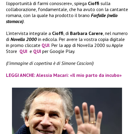
l’opportunità di farmi conoscere», spiega
Cioffi
sulla
collaborazione, fondamentale, che ha avuto con la cantante
romana, con la quale ha prodotto il brano
Farfalle (nello
stomaco)
.
L’intervista integrale a
Cioffi
, di
Barbara Carere
, nel numero
di
Novella 2000
in edicola. Per avere la vostra copia digitale
in promo cliccate
QUI
. Per la app di Novella 2000 su Apple
Store
QUI
e
QUI
per Google Play.
(l’immagine di copertina è di Simone Cascioni)
LEGGI ANCHE: Alessia Macari: «Il mio parto da incubo»