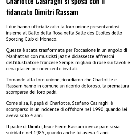
Charlotte Casiraghi si sposa con il
fidanzato Dimitri Rassam
I due hanno ufficializzato la loro unione presentandosi
insieme al Ballo della Rosa nella Salle des Etoiles dello
Sporting Club di Monaco.
Questa è stata trasformata per l’occasione in un angolo di
Manhattan con musicisti jazz e diciassette affreschi
dell’illustratore francese Sempé: migliaia di rose sui tavoli e
cena placée per novecento invitati.
Tornando alla loro unione, ricordiamo che Charlotte e
Rassam hanno in comune un ricordo doloroso, la prematura
scomparsa dei loro padri.
Come si sa, il papà di Charlotte, Stefano Casiraghi, è
scomparso in un incidente di offshore nel 1990, quando lei
aveva solo 4 anni.
Il padre di Dimitri, Jean-Pierre Rassam invece pare si sia
suicidato nel 1985, quando anche lui aveva 4 anni.