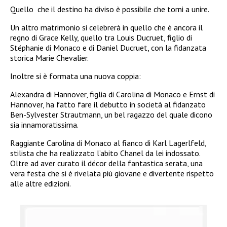
Quello che il destino ha diviso è possibile che torni a unire.
Un altro matrimonio si celebrerà in quello che è ancora il
regno di Grace Kelly, quello tra Louis Ducruet, figlio di
Stéphanie di Monaco e di Daniel Ducruet, con la fidanzata
storica Marie Chevalier.
Inoltre si è formata una nuova coppia:
Alexandra di Hannover, figlia di Carolina di Monaco e Ernst di
Hannover, ha fatto fare il debutto in società al fidanzato
Ben-Sylvester Strautmann, un bel ragazzo del quale dicono
sia innamoratissima.
Raggiante Carolina di Monaco al fianco di Karl Lagerlfeld,
stilista che ha realizzato l’abito Chanel da lei indossato.
Oltre ad aver curato il décor della fantastica serata, una
vera festa che si è rivelata più giovane e divertente rispetto
alle altre edizioni.