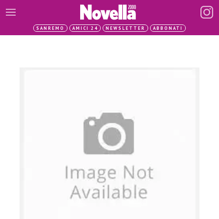
SANREMO
AMICI 24
NEWSLETTER
ABBONATI