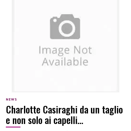
NEWS
Charlotte Casiraghi da un taglio
e non solo ai capelli…