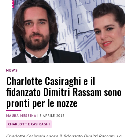
NEWS
Charlotte Casiraghi e il
fidanzato Dimitri Rassam sono
pronti per le nozze
MAURA MESSINA
|
5 APRILE 2018
CHARLOTTE CASIRAGHI
Charlotte Casiraghi sposa il fidanzato Dimitri Rassam. La