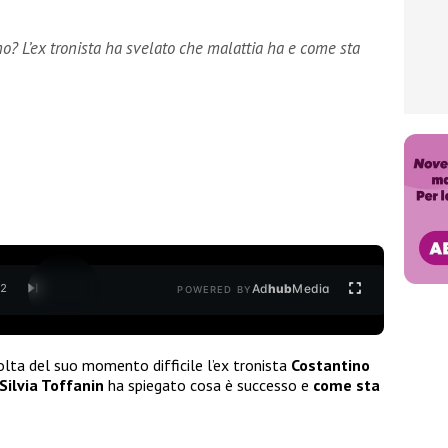
o? L’ex tronista ha svelato che malattia ha e come sta
Ad
hub
Media
/
2
POWERED BY
olta del suo momento difficile l’ex tronista
Costantino
Silvia Toffanin
ha spiegato cosa è successo e
come sta