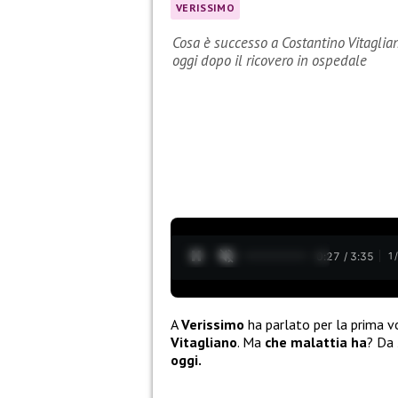
VERISSIMO
Cosa è successo a Costantino Vitaglian
oggi dopo il ricovero in ospedale
0:28 / 3:35
1
A
Verissimo
ha parlato per la prima v
Vitagliano
. Ma
che malattia ha
? Da
oggi.