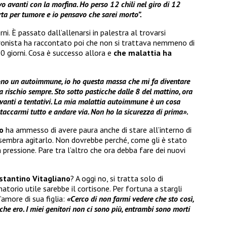
o avanti con la morfina. Ho perso 12 chili nel giro di 12
a per tumore e io pensavo che sarei morto”.
rni. È passato dall’allenarsi in palestra al trovarsi
tronista ha raccontato poi che non si trattava nemmeno di
0 giorni. Cosa è successo allora e
che malattia ha
ono un autoimmune, io ho questa massa che mi fa diventare
 rischio sempre. Sto sotto pasticche dalle 8 del mattino, ora
avanti a tentativi. La mia malattia autoimmune è un cosa
staccarmi tutto e andare via. Non ho la sicurezza di prima».
o
ha ammesso di avere paura anche di stare all’interno di
 sembra agitarlo. Non dovrebbe perché, come gli è stato
a pressione. Pare tra l’altro che ora debba fare dei nuovi
stantino Vitagliano
? A oggi no, si tratta solo di
matorio utile sarebbe il cortisone. Per fortuna a stargli
’amore di sua figlia:
«Cerco di non farmi vedere che sto così,
 che ero. I miei genitori non ci sono più, entrambi sono morti