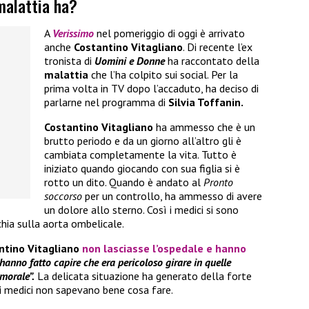
malattia ha?
A
Verissimo
nel pomeriggio di oggi è arrivato
anche
Costantino Vitagliano
. Di recente l’ex
tronista di
Uomini e Donne
ha raccontato della
malattia
che l’ha colpito sui social. Per la
prima volta in TV dopo l’accaduto, ha deciso di
parlarne nel programma di
Silvia Toffanin.
Costantino Vitagliano
ha ammesso che è un
brutto periodo e da un giorno all’altro gli è
cambiata completamente la vita. Tutto è
iniziato quando giocando con sua figlia si è
rotto un dito. Quando è andato al
Pronto
soccorso
per un controllo, ha ammesso di avere
un dolore allo sterno. Così i medici si sono
hia sulla aorta ombelicale.
ntino Vitagliano
non lasciasse l’ospedale e hanno
hanno fatto capire che era pericoloso girare in quelle
umorale”.
La delicata situazione ha generato della forte
 i medici non sapevano bene cosa fare.