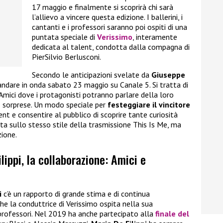
17 maggio e finalmente si scoprirà chi sarà
l’allievo a vincere questa edizione. I ballerini, i
cantanti e i professori saranno poi ospiti di una
puntata speciale di
Verissimo
, interamente
dedicata al talent, condotta dalla compagna di
PierSilvio Berlusconi.
Secondo le anticipazioni svelate da
Giuseppe
andare in onda sabato 23 maggio su Canale 5. Si tratta di
mici dove i protagonisti potranno parlare della loro
te sorprese. Un modo speciale per
festeggiare il vincitore
nt e consentire al pubblico di scoprire tante curiosità
tata sullo stesso stile della trasmissione This Is Me, ma
zione.
ilippi, la collaborazione: Amici e
i
c’è un rapporto di grande stima e di continua
he la conduttrice di Verissimo ospita nella sua
professori. Nel 2019 ha anche partecipato alla
finale del