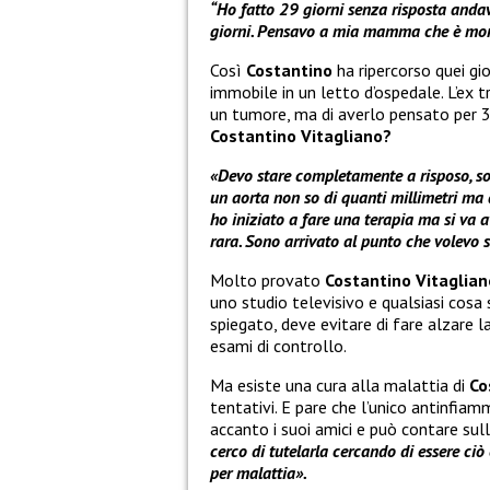
“Ho fatto 29 giorni senza risposta andav
giorni. Pensavo a mia mamma che è mort
Così
Costantino
ha ripercorso quei gio
immobile in un letto d’ospedale. L’ex 
un tumore, ma di averlo pensato per 3
Costantino Vitagliano?
«Devo stare completamente a risposo, s
un aorta non so di quanti millimetri ma a
ho iniziato a fare una terapia ma si va 
rara. Sono arrivato al punto che volevo 
Molto provato
Costantino Vitaglian
uno studio televisivo e qualsiasi cosa
spiegato, deve evitare di fare alzare l
esami di controllo.
Ma esiste una cura alla malattia di
Co
tentativi. E pare che l’unico antinfiam
accanto i suoi amici e può contare sull
cerco di tutelarla cercando di essere ciò
per malattia».