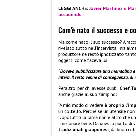
LEGGI ANCHE:
Javier Martinez e Mar
accadendo
Com’è nato il successo e c
Ma com’è nato il suo successo? A racc
rivelato tutto nell’intervista. Inizia
produttore ne restò ipnotizzato tanto
oggetti come faceva lui:
“Doveva pubblicizzare una mandolina e mi
intera. Il resto venne di conseguenza, di
Peraltro, per chi avesse dubbi,
Chef T
anche grazie al suo zampino:
“A mio modo di vedere
è proprio l’im
un coltello. Perché se un utensile non 
Dopotutto la lama non è altro che un
funzionare bene. Da questo punto di 
tradizionali giapponesi
, da buon cul