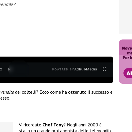
evendite?
Ad
hub
Media
/
2
POWERED BY
levendite
dei coltelli? Ecco come ha ottenuto il successo e
cesso.
Vi ricordate
Chef Tony
? Negli anni 2000 è
stato un grande protagonista delle televendite