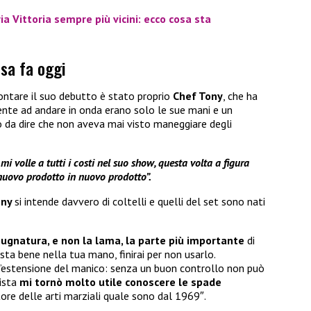
ia Vittoria sempre più vicini: ecco cosa sta
osa fa oggi
ontare il suo debutto è stato proprio
Chef Tony
, che ha
lmente ad andare in onda erano solo le sue mani e un
 da dire che non aveva mai visto maneggiare degli
 volle a tutti i costi nel suo show, questa volta a figura
 nuovo prodotto in nuovo prodotto”.
ony
si intende davvero di coltelli e quelli del set sono nati
pugnatura, e non la lama, la parte più importante
di
sta bene nella tua mano, finirai per non usarlo.
’estensione del manico: senza un buon controllo non può
vista
mi tornò molto utile conoscere le spade
tore delle arti marziali quale sono dal 1969″.