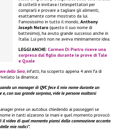
di coltelli e invitava i telespettatori per
comprarli e provare a tagliare gli alimenti,
esattamente come mostrato da lui.
Famosissimo in tutto il mondo,
Anthony
Joseph Notaro
(questo il suo nome di
battesimo), ha avuto grande successo anche in
Italia. Lui però non ne aveva minimamente idea.
LEGGI ANCHE:
Carmen Di Pietro riceve una
sorpresa dal figlio durante le prove di Tale
e Quale
iere della Sera
, infatti, ha scoperto appena 4 anni fa di
rivelato la dinamica:
 quando un manager di QVC fece il mio nome durante un
e e, con sua grande sorpresa, vide le persone esaltarsi
 manager prese un autobus chiedendo ai passeggeri se
o nome in tanti alzarono le mani e quel momento provocò
i il video di quel momento piansi dalla commozione accanto
elle mie radici”.