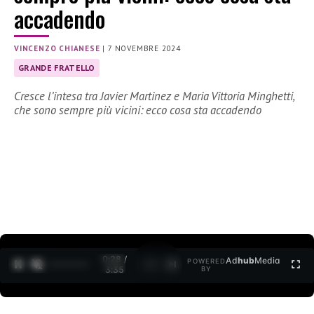
accadendo
VINCENZO CHIANESE
|
7 NOVEMBRE 2024
GRANDE FRATELLO
Cresce l’intesa tra Javier Martinez e Maria Vittoria Minghetti,
che sono sempre più vicini: ecco cosa sta accadendo
0:29 /
Ad
hub
Media
POWERED
1
/
2
3:35
BY