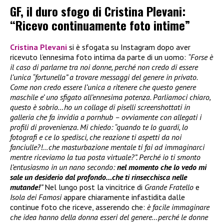
GF, il duro sfogo di Cristina Plevani:
“Ricevo continuamente foto intime”
Cristina Plevani
si è sfogata su Instagram dopo aver
ricevuto l’ennesima foto intima da parte di un uomo:
“Forse è
il caso di parlarne tra noi donne, perché non credo di essere
l’unica “fortunella” a trovare messaggi del genere in privato.
Come non credo essere l’unica a ritenere che questo genere
maschile e’ uno sfigato all’ennesima potenza. Parliamoci chiaro,
questo è sobrio…ho un collage di piselli screenshottati in
galleria che fa invidia a pornhub – ovviamente con allegati i
profili di provenienza. Mi chiedo: “quando te lo guardi, lo
fotografi e ce lo spedisci, che reazione ti aspetti da noi
fanciulle?!…che masturbazione mentale ti fai ad immaginarci
mentre riceviamo la tua posta virtuale?”. Perché io ti smonto
l’entusiasmo in un nano secondo:
nel momento che lo vedo mi
sale un desiderio dal profondo…che ti rinsecchisca nelle
mutande!
”
Nel lungo post la vincitrice di
Grande Fratello
e
Isola dei Famosi
appare chiaramente infastidita dalle
continue foto che riceve, asserendo che:
è facile immaginare
che idea hanno della donna esseri del genere…perché le donne