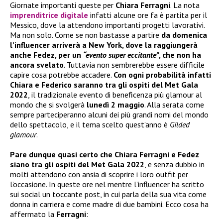
Giornate importanti queste per
Chiara Ferragni
. La nota
imprenditrice digitale
infatti alcune ore fa è partita per il
Messico, dove la attendono importanti progetti lavorativi.
Ma non solo. Come se non bastasse a partire
da domenica
l’influencer arriverà a New York, dove la raggiungerà
anche Fedez, per un
“evento super eccitante”
, che non ha
ancora svelato
. Tuttavia non sembrerebbe essere difficile
capire cosa potrebbe accadere.
Con ogni probabilità infatti
Chiara e Federico saranno tra gli ospiti del Met Gala
2022
, il tradizionale evento di beneficenza più glamour al
mondo che si svolgerà
lunedì 2 maggio
. Alla serata come
sempre parteciperanno alcuni dei più grandi nomi del mondo
dello spettacolo, e il tema scelto quest’anno è
Gilded
glamour
.
Pare dunque quasi certo che Chiara Ferragni e Fedez
siano tra gli ospiti del Met Gala 2022
, e senza dubbio in
molti attendono con ansia di scoprire i loro outfit per
l’occasione. In queste ore nel mentre l’influencer ha scritto
sui social un toccante post, in cui parla della sua vita come
donna in carriera e come madre di due bambini. Ecco cosa ha
affermato la
Ferragni
: