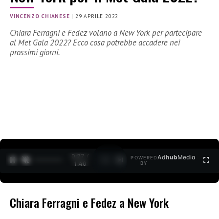
VINCENZO CHIANESE
|
29 APRILE 2022
Chiara Ferragni e Fedez volano a New York per partecipare
al Met Gala 2022? Ecco cosa potrebbe accadere nei
prossimi giorni.
0:28 /
Ad
hub
Media
POWERED
1
/
2
1:40
BY
Chiara Ferragni e Fedez a New York