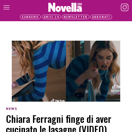
SANREMO
AMICI 24
NEWSLETTER
ABBONATI
NEWS
Chiara Ferragni finge di aver
cucinato le lasagne (VIDEO)