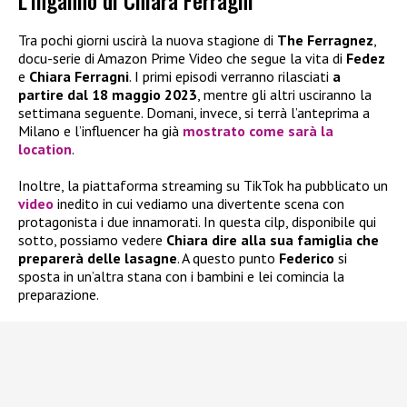
L’inganno di Chiara Ferragni
Tra pochi giorni uscirà la nuova stagione di
The Ferragnez
,
docu-serie di Amazon Prime Video che segue la vita di
Fedez
e
Chiara Ferragni
. I primi episodi verranno rilasciati
a
partire dal 18 maggio 2023
, mentre gli altri usciranno la
settimana seguente. Domani, invece, si terrà l’anteprima a
Milano e l’influencer ha già
mostrato come sarà la
location
.
Inoltre, la piattaforma streaming su TikTok ha pubblicato un
video
inedito in cui vediamo una divertente scena con
protagonista i due innamorati. In questa cilp, disponibile qui
sotto, possiamo vedere
Chiara dire alla sua famiglia che
preparerà delle lasagne
. A questo punto
Federico
si
sposta in un’altra stana con i bambini e lei comincia la
preparazione.