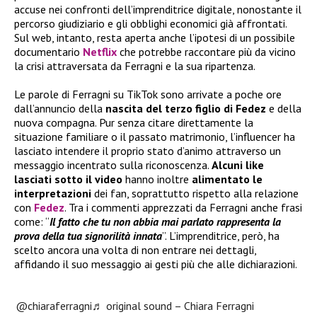
accuse nei confronti dell’imprenditrice digitale, nonostante il
percorso giudiziario e gli obblighi economici già affrontati.
Sul web, intanto, resta aperta anche l’ipotesi di un possibile
documentario
Netflix
che potrebbe raccontare più da vicino
la crisi attraversata da Ferragni e la sua ripartenza.
Le parole di Ferragni su TikTok sono arrivate a poche ore
dall’annuncio della
nascita del terzo figlio di Fedez
e della
nuova compagna. Pur senza citare direttamente la
situazione familiare o il passato matrimonio, l’influencer ha
lasciato intendere il proprio stato d’animo attraverso un
messaggio incentrato sulla riconoscenza.
Alcuni like
lasciati sotto il video
hanno inoltre
alimentato le
interpretazioni
dei fan, soprattutto rispetto alla relazione
con
Fedez
. Tra i commenti apprezzati da Ferragni anche frasi
come: “
Il fatto che tu non abbia mai parlato rappresenta la
prova della tua signorilità innata
”. L’imprenditrice, però, ha
scelto ancora una volta di non entrare nei dettagli,
affidando il suo messaggio ai gesti più che alle dichiarazioni.
@chiaraferragni
♬ original sound – Chiara Ferragni