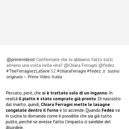
@primevideoit
Confermate che lo abbiamo fatto tutti
almeno una volta nella vita? @Chiara Ferragni @fedez
#TheFerragnezLaSerie
S2
#chiaraferragni
#fedez
♬ suono
originale – Prime Video Italia
Peccato, però, che
si è trattato solo di un inganno
. In
realtà
il piatto è stato
comprato già pronto
. Di nascosto
dal marito, quindi,
Chiara Ferragni
mette le lasagne
congelate dentro il forno
e lo accende. Quando
Fedez
va
in cucina le domanda come è possibile che sia già tutto
pulito, perché se avesse fatto l’impasto ci sarebbe del
disordine.