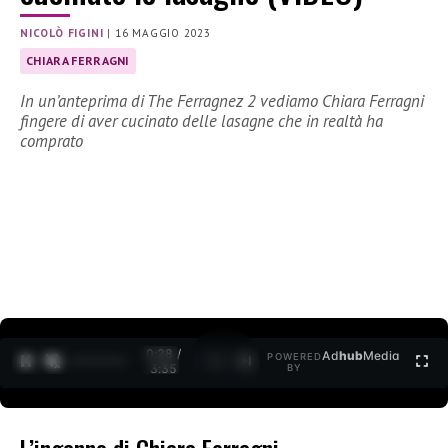
NICOLÒ FIGINI
|
16 MAGGIO 2023
CHIARA FERRAGNI
In un’anteprima di The Ferragnez 2 vediamo Chiara Ferragni
fingere di aver cucinato delle lasagne che in realtà ha
comprato
0:29 /
Ad
hub
Media
POWERED
1
/
2
3:35
BY