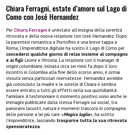
Chiara Ferragni, estate d’amore sul Lago di
Como con José Hernandez
Per
Chiara Ferragni
è un’estate all’insegna della serenità
ritrovata e della nuova relazione con José Hernandez. Dopo
la parentesi romantica a Portofino e una breve tappa a
Roma, l’imprenditrice digitale ha scelto il Lago di Como per
concedersi qualche giorno di relax insieme al compagno
e ai figli
Leone e Vittoria. La relazione con il manager di
origini colombiane, iniziata circa sei mesi fa dopo il loro
incontro in Colombia alla fine dello scorso anno, è ormai
vissuta senza particolari riservatezze: Hernandez avrebbe
già conosciuto la madre e le sorelle di Chiara e sembra
essere entrato a tutti gli effetti nella sua quotidianità
familiare. A testimoniare il momento positivo sono anche le
immagini pubblicate dalla stessa Ferragni sui social, tra
panorami lacustri, natura e momenti trascorsi in compagnia
delle persone a lei più care. «
Magico luglio
», ha scritto
l’imprenditrice, lasciando
trasparire tutta la sua ritrovata
spensieratezza
.