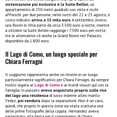
sistemazione più esclusiva è la Suite Bellini
, un
appartamento di 250 metri quadrati con vista e ricchi
affreschi: per due persone, nelle notti del 22 e 23 agosto, il
costo indicato
arriva a 15 mila euro
. A settembre, invece,
una Room in Villa parte da circa 3.500 euro a notte, mentre
a ottobre la Suite Bellini raggiunge i 7.500 euro per notte;
tra le alternative c’è anche la Grand Room nel Palazzo,
disponibile da 1.800 euro.
Il Lago di Como, un luogo speciale per
Chiara Ferragni
Il soggiorno rappresenta anche un ritorno in un luogo
particolarmente significativo per Chiara Ferragni, da sempre
molto legata al
Lago di Como
e ai ricordi vissuti qui con la
famiglia. In passato
aveva acquistato proprio sulle rive
del lago una residenza
di lusso insieme all’ex marito
Fedez,
poi venduta
dopo la separazione. Non è un caso,
quindi, che proprio in questa zona sia stata scattata una
delle prime fotografie della coppia: Hernandez aveva
partecipato alla festa per il compleanno di Chiara,