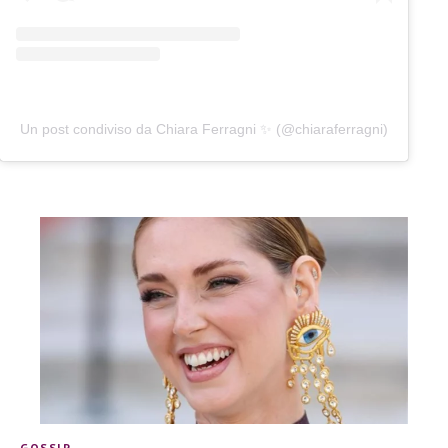
Un post condiviso da Chiara Ferragni ✨ (@chiaraferragni)
GOSSIP