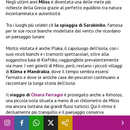
Negli ultimi anni
Milos
è diventata una delle mete più
richieste della Grecia grazie al perfetto equilibrio tra natura
incontaminata e autenticità.
Tra i luoghi più celebri c’è
la spiaggia di Sarakiniko
, famosa
per le sue rocce bianche modellate dal vento che ricordano
un paesaggio lunare.
Molto visitata è anche Plaka, il capoluogo dell’isola, con i
suoi vicoli bianchi e i tramonti spettacolari, oltre alla
suggestiva baia di Kleftiko, raggiungibile prevalentemente
via mare. I veri gioielli di Milos, però, restano i piccoli villaggi
di
Klima e Mandrakia
, dove il tempo sembra essersi
fermato e dove le antiche case dei pescatori continuano a
raccontare la lunga storia dell’isola.
Il
viaggio di
Chiara Ferragni
è proseguito anche a Kimolos,
una piccola isola situata a meno di un chilometro da Milos
ma ancora lontana dai grandi flussi turistici. Qui il ritmo è
decisamente più tranquillo e il paesaggio conserva
un’atmosfera autentica. Tra le attrazioni più apprezzate ci
sono le spiagge di
Prassa e Bonatsa
, caratterizzate da
acque trasparenti e sabbia chiarissima, oltre al suggestivo