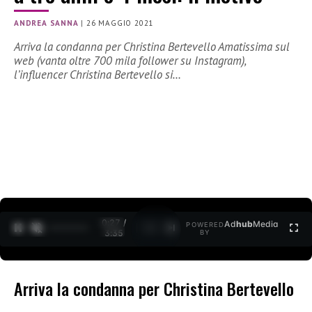
ANDREA SANNA
|
26 MAGGIO 2021
Arriva la condanna per Christina Bertevello Amatissima sul
web (vanta oltre 700 mila follower su Instagram),
l’influencer Christina Bertevello si…
0:27 /
Ad
hub
Media
POWERED
1
/
2
3:35
BY
Arriva la condanna per Christina Bertevello