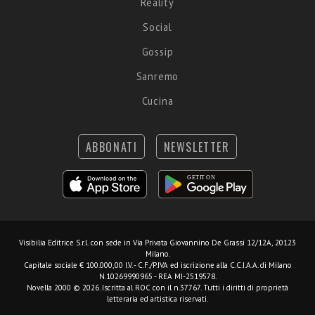
Reality
Social
Gossip
Sanremo
Cucina
ABBONATI
NEWSLETTER
Visibilia Editrice S.r.l.
con sede in Via Privata Giovannino De Grassi 12/12A, 20123
Milano.
Capitale sociale € 100.000,00 I.V. - C.F./P.IVA ed iscrizione alla C.C.I.A.A. di Milano
N.10269990965 - REA MI-2519578.
Novella 2000 © 2026. Iscritta al ROC con il n.37767. Tutti i diritti di proprietà
letteraria ed artistica riservati.