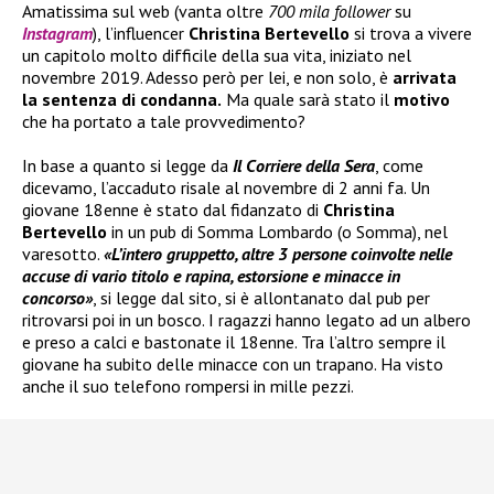
Amatissima sul web (vanta oltre
700 mila follower
su
Instagram
), l’influencer
Christina Bertevello
si trova a vivere
un capitolo molto difficile della sua vita, iniziato nel
novembre 2019. Adesso però per lei, e non solo, è
arrivata
la sentenza di condanna.
Ma quale sarà stato il
motivo
che ha portato a tale provvedimento?
In base a quanto si legge da
Il Corriere della Sera
, come
dicevamo, l’accaduto risale al novembre di 2 anni fa. Un
giovane 18enne è stato dal fidanzato di
Christina
Bertevello
in un pub di Somma Lombardo (o Somma), nel
varesotto.
«L’intero gruppetto, altre 3 persone coinvolte nelle
accuse di vario titolo e rapina, estorsione e minacce in
concorso»
, si legge dal sito, si è allontanato dal pub per
ritrovarsi poi in un bosco. I ragazzi hanno legato ad un albero
e preso a calci e bastonate il 18enne. Tra l’altro sempre il
giovane ha subito delle minacce con un trapano. Ha visto
anche il suo telefono rompersi in mille pezzi.