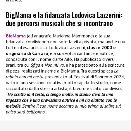
BigMama e la fidanzata Lodovica Lazzerini:
due percorsi musicali che si incontrano
BigMama
(all’anagrafe Marianna Mammone) e la sua
fidanzata condividono non solo la vita privata, ma anche una
forte intesa artistica. Lodovica Lazzerini,
classe 2000 e
originaria di Carrara
, è a sua volta cantante e autrice,
conosciuta con il nome d’arte Ailo. Ha pubblicato diversi
brani, tra cui
Sfiga
e
Non mi va
, e ha partecipato alla scrittura
di pezzi realizzati insieme a BigMama. Tra questi spicca
La
rabbia non mi basta
, presentato al Festival di Sanremo 2024,
nato in una sessione creativa molto rapida. In studio, come
raccontato dalla stessa artista, il lavoro è stato condiviso:
“
Ho scritto io il testo, ci tengo molto, in studio c’era la mia
ragazza che è una bravissima autrice e mi ha aiutata con le
melodie.
Sentire il suo nome accanto al mio prima di salire sul
palco sarà bellissimo
“.