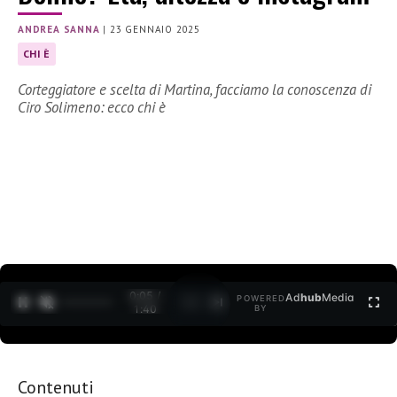
ANDREA SANNA
|
23 GENNAIO 2025
CHI È
Corteggiatore e scelta di Martina, facciamo la conoscenza di
Ciro Solimeno: ecco chi è
0:06 /
Ad
hub
Media
POWERED
1
/
2
1:40
BY
Contenuti