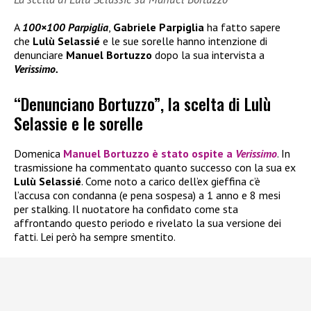
A
100×100 Parpiglia
,
Gabriele Parpiglia
ha fatto sapere
che
Lulù Selassié
e le sue sorelle hanno intenzione di
denunciare
Manuel Bortuzzo
dopo la sua intervista a
Verissimo.
“Denunciano Bortuzzo”, la scelta di Lulù
Selassie e le sorelle
Domenica
Manuel Bortuzzo
è stato ospite a
Verissimo
. In
trasmissione ha commentato quanto successo con la sua ex
Lulù Selassié
. Come noto a carico dell’ex gieffina c’è
l’accusa con condanna (e pena sospesa) a 1 anno e 8 mesi
per stalking. Il nuotatore ha confidato come sta
affrontando questo periodo e rivelato la sua versione dei
fatti. Lei però ha sempre smentito.