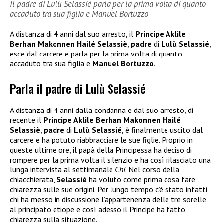
Il padre di Lulù Selassié parla per la prima volta di quanto
accaduto tra sua figlia e Manuel Bortuzzo
A distanza di 4 anni dal suo arresto, il
Principe Aklile
Berhan Makonnen Hailé Selassiè
,
padre
di
Lulù Selassié
,
esce dal carcere e parla per la prima volta di quanto
accaduto tra sua figlia e
Manuel Bortuzzo
.
Parla il padre di Lulù Selassié
A distanza di 4 anni dalla condanna e dal suo arresto, di
recente il
Principe Aklile Berhan Makonnen Hailé
Selassiè
,
padre
di
Lulù Selassié
, è finalmente uscito dal
carcere e ha potuto riabbracciare le sue figlie. Proprio in
queste ultime ore, il papà della Principessa ha deciso di
rompere per la prima volta il silenzio e ha così rilasciato una
lunga intervista al settimanale
Chi
. Nel corso della
chiacchierata,
Selassié
ha voluto come prima cosa fare
chiarezza sulle sue origini. Per lungo tempo c’è stato infatti
chi ha messo in discussione l’appartenenza delle tre sorelle
al principato etiope e così adesso il Principe ha fatto
chiarezza sulla situazione.