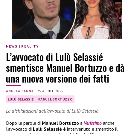
NEWS
|
REALITY
L’avvocato di Lulù Selassié
smentisce Manuel Bortuzzo e dà
una nuova versione dei fatti
ANDREA SANNA
|
29 APRILE 2025
LULÙ SELASSIÉ
MANUEL BORTUZZO
Le dichiarazioni dell’avvocato di Lulù Selassié
Dopo le parole di
Manuel Bortuzzo
a
Verissimo
anche
l’avvocato di
Lulù Selassié è
intervenuto e smentito il