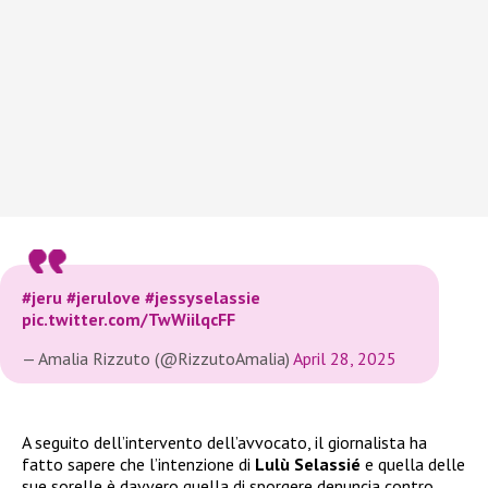
#jeru
#jerulove
#jessyselassie
pic.twitter.com/TwWiilqcFF
— Amalia Rizzuto (@RizzutoAmalia)
April 28, 2025
A seguito dell’intervento dell’avvocato, il giornalista ha
fatto sapere che l’intenzione di
Lulù Selassié
e quella delle
sue sorelle è davvero quella di sporgere denuncia contro