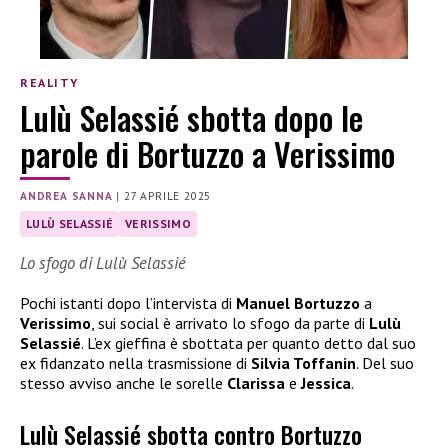
REALITY
Lulù Selassié sbotta dopo le
parole di Bortuzzo a Verissimo
ANDREA SANNA
|
27 APRILE 2025
LULÙ SELASSIÉ
VERISSIMO
Lo sfogo di Lulù Selassié
Pochi istanti dopo l’intervista di
Manuel Bortuzzo
a
Verissimo
, sui social è arrivato lo sfogo da parte di
Lulù
Selassié
. L’ex gieffina è sbottata per quanto detto dal suo
ex fidanzato nella trasmissione di
Silvia Toffanin
. Del suo
stesso avviso anche le sorelle
Clarissa
e
Jessica
.
Lulù Selassié sbotta contro Bortuzzo