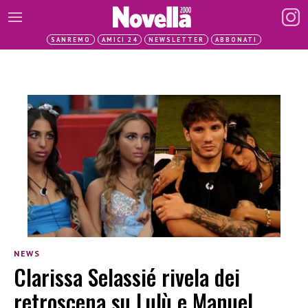
SANREMO
AMICI 24
NEWSLETTER
ABBONATI
NEWS
Clarissa Selassié rivela dei
retroscena su Lulù e Manuel