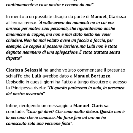
continuamente a casa nostra e cenava da noi”
.
In merito a un possibile disagio da parte di
Manuel
,
Clarissa
afferma invece:
“A volte aveva dei momenti no in cui era
ansioso per motivi suoi personali, che riguardavano anche
dinamiche di coppia, ma non è mai stato netto nel voler
chiudere. Non ha mai voluto avere un faccia a faccia, per
esempio. Le coppie si possono lasciare, ma Lulù non è stata
degnata nemmeno di una spiegazione. È stata trattata senza
rispetto”
.
Clarissa Selassié
ha anche voluto commentare il presunto
schiaffo che
Lulù
avrebbe dato a
Manuel Bortuzzo
.
L’episodio in questi giorni ha fatto a lungo discutere e adesso
la Principessa rivela:
“Di questo parleremo in aula, in presenza
del nostro avvocato”
.
Infine, rivolgendo un messaggio a
Manuel
,
Clarissa
conclude:
“Cosa gli direi? Che sono molto delusa. Questa non è
la persona che io conosco. Ma forse fino ad ora ne ho
conosciuto solo una versione finta”
.