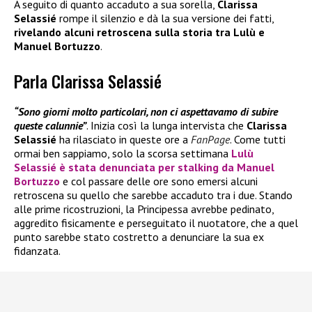
A seguito di quanto accaduto a sua sorella,
Clarissa
Selassié
rompe il silenzio e dà la sua versione dei fatti,
rivelando alcuni retroscena sulla storia tra Lulù e
Manuel Bortuzzo
.
Parla Clarissa Selassié
“Sono giorni molto particolari, non ci aspettavamo di subire
queste calunnie”
. Inizia così la lunga intervista che
Clarissa
Selassié
ha rilasciato in queste ore a
FanPage
. Come tutti
ormai ben sappiamo, solo la scorsa settimana
Lulù
Selassié
è stata denunciata per stalking da
Manuel
Bortuzzo
e col passare delle ore sono emersi alcuni
retroscena su quello che sarebbe accaduto tra i due. Stando
alle prime ricostruzioni, la Principessa avrebbe pedinato,
aggredito fisicamente e perseguitato il nuotatore, che a quel
punto sarebbe stato costretto a denunciare la sua ex
fidanzata.