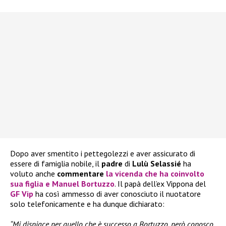
Dopo aver smentito i pettegolezzi e aver assicurato di
essere di famiglia nobile, il
padre
di
Lulù Selassié
ha
voluto anche
commentare
la vicenda che ha coinvolto
sua figlia e Manuel Bortuzzo
. Il papà dell’ex Vippona del
GF Vip
ha così ammesso di aver conosciuto il nuotatore
solo telefonicamente e ha dunque dichiarato:
“Mi dispiace per quello che è successo a Bortuzzo, però conosco