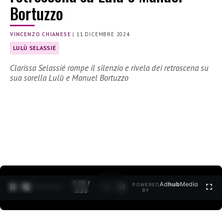
Bortuzzo
VINCENZO CHIANESE
|
11 DICEMBRE 2024
LULÙ SELASSIÉ
Clarissa Selassié rompe il silenzio e rivela dei retroscena su
sua sorella Lulù e Manuel Bortuzzo
0:29 /
Ad
hub
Media
POWERED
1
/
2
3:35
BY