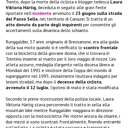
Trento, dopo la morte della ciclista e blogger tedesca
Laura
Viktoria Härtig
, deceduta in seguito alle gravi ferite
riportate nell’
incidente
avvenuto il
23 giugno sulla strada
del Passo Sella
, nel territorio di Canazei. Si tratta di un
atto dovuto da parte degli inquirenti
per consentire gli
accertamenti sulla dinamica dello schianto.
Runggaldier, 57 anni, originario di Bressanone, era alla guida
della sua moto quando si è verificato lo
scontro frontale
con la bicicletta della giovane donna, che si trovava in
Trentino insieme al marito per il loro viaggio di nozze. L’ex
atleta azzurro, medaglia d’argento nella discesa libera ai
Mondiali del 1991 e vincitore della Coppa del mondo di
supergigante nel 1995, inizialmente risultava indagato per
lesioni stradali, ma dopo il
decesso della ciclista
,
avvenuto il 12 luglio
, l’ipotesi di reato è stata modificata.
Secondo le prime ricostruzioni della polizia locale, Laura
Viktoria Härtig stava percorrendo il tratto in sella alla
mountain bike mentre Runggaldier viaggiava in direzione
opposta con la motocicletta. Per motivi ancora da chiarire, i
due mezzi si sono scontrati frontalmente, finendo entrambi
sull’asfalto. La ciclista è stata soccorsa e trasportata