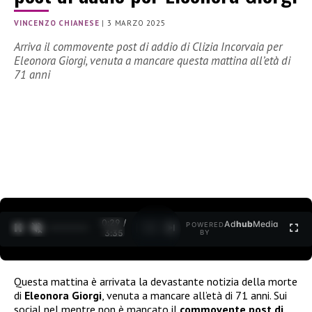
VINCENZO CHIANESE
|
3 MARZO 2025
Arriva il commovente post di addio di Clizia Incorvaia per
Eleonora Giorgi, venuta a mancare questa mattina all’età di
71 anni
0:30 /
Ad
hub
Media
POWERED
1
/
2
3:35
BY
Questa mattina è arrivata la devastante notizia della morte
di
Eleonora Giorgi
, venuta a mancare all’età di 71 anni. Sui
social nel mentre non è mancato il
commovente post di