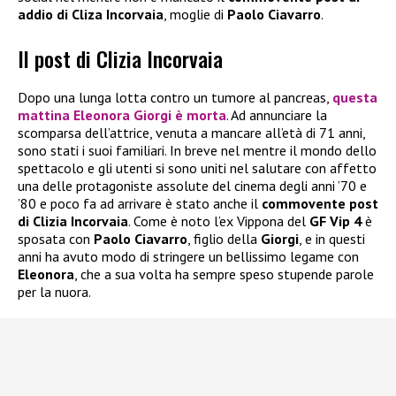
addio di Cliza Incorvaia
, moglie di
Paolo Ciavarro
.
Il post di Clizia Incorvaia
Dopo una lunga lotta contro un tumore al pancreas,
questa
mattina
Eleonora Giorgi
è morta
. Ad annunciare la
scomparsa dell’attrice, venuta a mancare all’età di 71 anni,
sono stati i suoi familiari. In breve nel mentre il mondo dello
spettacolo e gli utenti si sono uniti nel salutare con affetto
una delle protagoniste assolute del cinema degli anni ’70 e
’80 e poco fa ad arrivare è stato anche il
commovente post
di Clizia Incorvaia
. Come è noto l’ex Vippona del
GF Vip 4
è
sposata con
Paolo Ciavarro
, figlio della
Giorgi
, e in questi
anni ha avuto modo di stringere un bellissimo legame con
Eleonora
, che a sua volta ha sempre speso stupende parole
per la nuora.