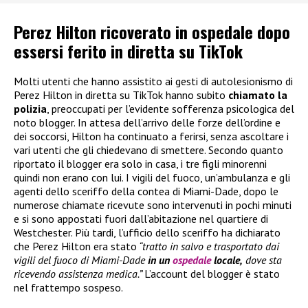
Perez Hilton ricoverato in ospedale dopo
essersi ferito in diretta su TikTok
Molti utenti che hanno assistito ai gesti di autolesionismo di
Perez Hilton in diretta su TikTok hanno subito
chiamato la
polizia
, preoccupati per l’evidente sofferenza psicologica del
noto blogger. In attesa dell’arrivo delle forze dell’ordine e
dei soccorsi, Hilton ha continuato a ferirsi, senza ascoltare i
vari utenti che gli chiedevano di smettere. Secondo quanto
riportato il blogger era solo in casa, i tre figli minorenni
quindi non erano con lui. I vigili del fuoco, un’ambulanza e gli
agenti dello sceriffo della contea di Miami-Dade, dopo le
numerose chiamate ricevute sono intervenuti in pochi minuti
e si sono appostati fuori dall’abitazione nel quartiere di
Westchester. Più tardi, l’ufficio dello sceriffo ha dichiarato
che Perez Hilton era stato
“tratto in salvo e trasportato dai
vigili del fuoco di Miami-Dade
in un
ospedale
locale,
dove sta
ricevendo assistenza medica.”
L’account del blogger è stato
nel frattempo sospeso.