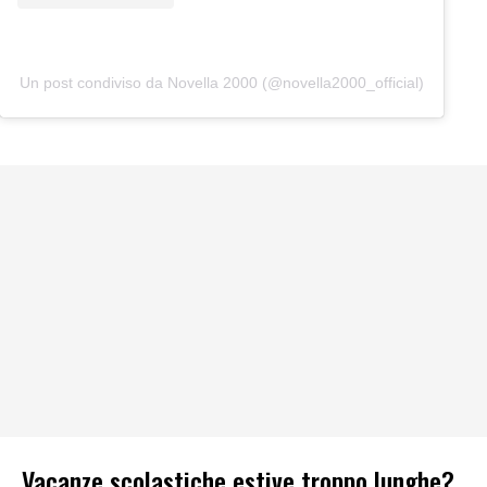
Un post condiviso da Novella 2000 (@novella2000_official)
Vacanze scolastiche estive troppo lunghe?