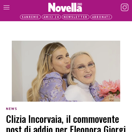
SANREMO
AMICI 24
NEWSLETTER
ABBONATI
NEWS
Clizia Incorvaia, il commovente
post di addio per Eleonora Giorgi