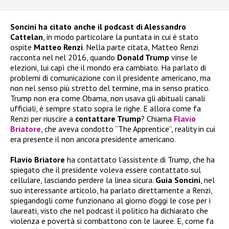
Soncini ha citato anche il podcast di Alessandro
Cattelan
, in modo particolare la puntata in cui è stato
ospite
Matteo Renzi
. Nella parte citata, Matteo Renzi
racconta nel nel 2016, quando
Donald Trump
vinse le
elezioni, lui capì che il mondo era cambiato. Ha parlato di
problemi di comunicazione con il presidente americano, ma
non nel senso più stretto del termine, ma in senso pratico.
Trump non era come Obama, non usava gli abituali canali
ufficiali, è sempre stato sopra le righe. E allora come fa
Renzi per riuscire a
contattare Trump
? Chiama
Flavio
Briatore
, che aveva condotto “The Apprentice”, reality in cui
era presente il non ancora presidente americano.
Flavio Briatore
ha contattato l’assistente di Trump, che ha
spiegato che il presidente voleva essere contattato sul
cellulare, lasciando perdere la linea sicura.
Guia Soncini
, nel
suo interessante articolo, ha parlato direttamente a Renzi,
spiegandogli come funzionano al giorno d’oggi le cose per i
laureati, visto che nel podcast il politico ha dichiarato che
violenza e povertà si combattono con le lauree. E, come fa