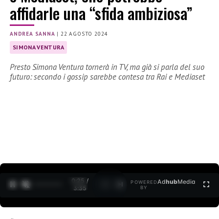
affidarle una “sfida ambiziosa”
ANDREA SANNA
|
22 AGOSTO 2024
SIMONA VENTURA
Presto Simona Ventura tornerà in TV, ma già si parla del suo
futuro: secondo i gossip sarebbe contesa tra Rai e Mediaset
0:26 /
Ad
hub
Media
POWERED
1
/
2
3:35
BY