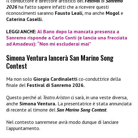
Il conduttore e direttore artistico del
Festival
di
Sanremo
2026
ha fatto sapere infatti che a ricevere questi
riconoscimenti saranno
Fausto Leali,
ma anche
Mogol
e
Caterina Caselli.
LEGGI ANCHE:
Al Bano dopo la mancata presenza a
Sanremo risponde a Carlo Conti (e lancia una frecciata
ad Amadeus): “Non mi escluderai mai”
Simona Ventura lancerà San Marino Song
Contest
Ma non solo
Giorgia Cardinaletti
co-conduttrice della
finale del
Festival di Sanremo 2026.
Questo perché al
Teatro Ariston
ci sarà, in una veste diversa,
anche
Simona Ventura.
La presentatrice è stata annunciata
di recente al timone del
San Marino Song Contest
.
Nel contesto sanremese avrà modo dunque di lanciare
l’appuntamento.