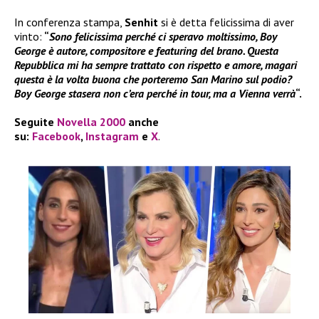
In conferenza stampa,
Senhit
si è detta felicissima di aver
vinto:
“
Sono felicissima perché ci speravo moltissimo, Boy
George è autore, compositore e featuring del brano. Questa
Repubblica mi ha sempre trattato con rispetto e amore, magari
questa è la volta buona che porteremo San Marino sul podio?
Boy George stasera non c’era perché in tour, ma a Vienna verrà
“.
Seguite
Novella 2000
anche
su:
Facebook
,
Instagram
e
X
.