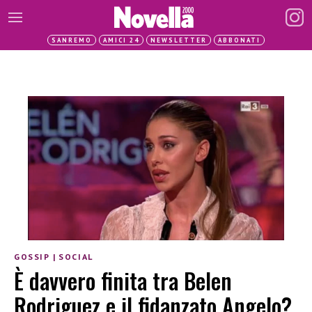
SANREMO
AMICI 24
NEWSLETTER
ABBONATI
GOSSIP
|
SOCIAL
È davvero finita tra Belen
Rodriguez e il fidanzato Angelo?