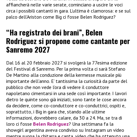
affiancherà nelle varie serate, cominciano a uscire le voci
circa i possibili cantanti in gara. L’ultima è clamorosa: e se sul
palco dell’Ariston come Big ci fosse Belen Rodriguez?
“Ha registrato dei brani”, Belen
Rodriguez si propone come cantante per
Sanremo 2027
Dal 16 al 20 febbraio 2027 si svolgerà la 77esima edizione
del Festival di Sanremo. Per la prima volta ci sarà Stefano
De Martino alla conduzione della kermesse musicale più
importante dell’anno. E’ tantissima la curiosità da parte del
pubblico che non vede l’ora di vedere il conduttore
napoletano cimentarsi in una sede così importante. I lavori
dietro le quinte sono già iniziati, sono tante le cose ancora
da decidere, come co-conduttore e co-conduttrici, ospiti e,
soprattutto, i Big in gara che, stando alle ultime
informazioni, dovrebbero calare, da 30 a 24. Ma, se tra di
loro ci fosse
Belen Rodriguez
? Una settimana fa la
showgirl argentina aveva condiviso su Instagram un video
mentre suona la chitarra e canta, video che ha ottenuto una