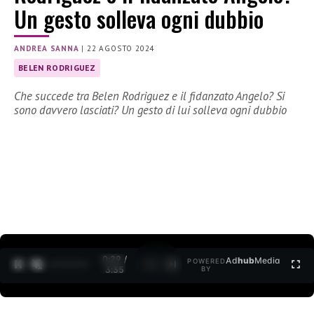
Un gesto solleva ogni dubbio
ANDREA SANNA
|
22 AGOSTO 2024
BELEN RODRIGUEZ
Che succede tra Belen Rodriguez e il fidanzato Angelo? Si
sono davvero lasciati? Un gesto di lui solleva ogni dubbio
0:30 /
Ad
hub
Media
POWERED
1
/
2
3:35
BY