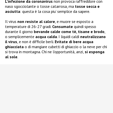
L’infezione da coronavirus
non provoca raffreddore con
naso sgocciolante o tosse catarrosa, ma
tosse secca e
asciutta
: questa è la cosa piu’ semplice da sapere.
Il virus
non resiste al calore
, e muore se esposto a
temperature di 26-27 gradi.
Consumate
quindi spesso
durante il giorno
bevande calde come tè, tisane e brodo
,
o semplicemente
acqua calda
. I liquidi caldi
neutralizzano
il virus
, e non è difficile berli.
Evitate di bere acqua
ghiacciata
o di mangiare cubetti di ghiaccio o la neve per chi
si trova in montagna. Chi ne l’opportunità, anzi,
si esponga
al sole
.