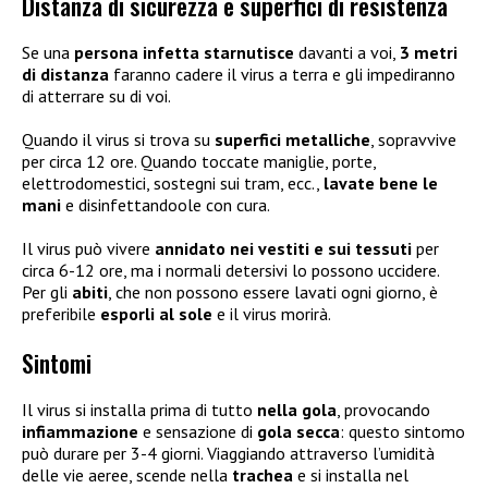
Distanza di sicurezza e superfici di resistenza
Se una
persona infetta starnutisce
davanti a voi,
3 metri
di distanza
faranno cadere il virus a terra e gli impediranno
di atterrare su di voi.
Quando il virus si trova su
superfici metalliche
, sopravvive
per circa 12 ore. Quando toccate maniglie, porte,
elettrodomestici, sostegni sui tram, ecc.,
lavate bene le
mani
e disinfettandoole con cura.
Il virus può vivere
annidato nei vestiti e sui tessuti
per
circa 6-12 ore, ma i normali detersivi lo possono uccidere.
Per gli
abiti
, che non possono essere lavati ogni giorno, è
preferibile
esporli al sole
e il virus morirà.
Sintomi
Il virus si installa prima di tutto
nella gola
, provocando
infiammazione
e sensazione di
gola secca
: questo sintomo
può durare per 3-4 giorni. Viaggiando attraverso l’umidità
delle vie aeree, scende nella
trachea
e si installa nel