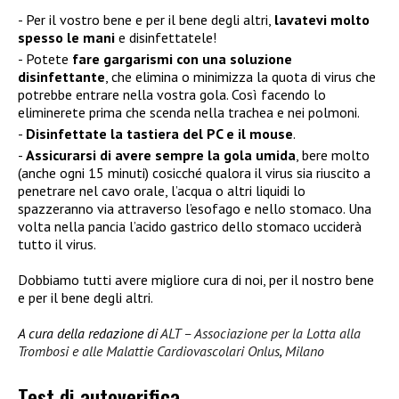
Per il vostro bene e per il bene degli altri,
lavatevi molto
spesso le mani
e disinfettatele!
Potete
fare gargarismi con una soluzione
disinfettante
, che elimina o minimizza la quota di virus che
potrebbe entrare nella vostra gola. Così facendo lo
eliminerete prima che scenda nella trachea e nei polmoni.
Disinfettate la tastiera del PC e il mouse
.
Assicurarsi di avere sempre la gola umida
, bere molto
(anche ogni 15 minuti) cosicché qualora il virus sia riuscito a
penetrare nel cavo orale, l’acqua o altri liquidi lo
spazzeranno via attraverso l’esofago e nello stomaco. Una
volta nella pancia l’acido gastrico dello stomaco ucciderà
tutto il virus.
Dobbiamo tutti avere migliore cura di noi, per il nostro bene
e per il bene degli altri.
A cura della redazione di
ALT – Associazione per la Lotta alla
Trombosi e alle Malattie Cardiovascolari Onlus
,
Milano
Test di autoverifica