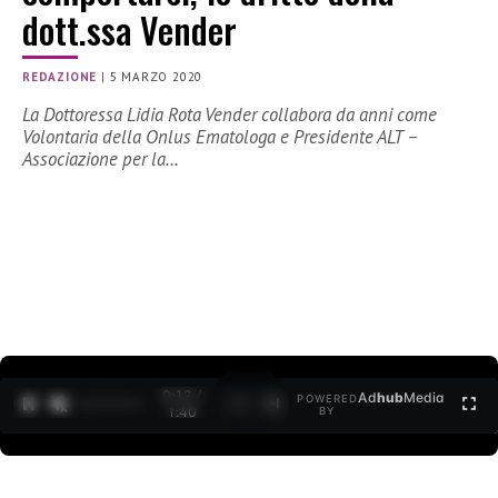
dott.ssa Vender
REDAZIONE
|
5 MARZO 2020
La Dottoressa Lidia Rota Vender collabora da anni come
Volontaria della Onlus Ematologa e Presidente ALT –
Associazione per la…
0:13 /
Ad
hub
Media
POWERED
1
/
2
1:40
BY