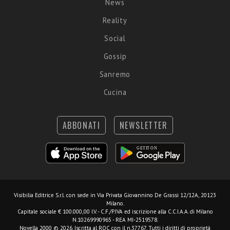
News
Reality
Social
Gossip
Sanremo
Cucina
ABBONATI
NEWSLETTER
Visibilia Editrice S.r.l.
con sede in Via Privata Giovannino De Grassi 12/12A, 20123
Milano.
Capitale sociale € 100.000,00 I.V. - C.F./P.IVA ed iscrizione alla C.C.I.A.A. di Milano
N.10269990965 - REA MI-2519578.
Novella 2000 © 2026. Iscritta al ROC con il n.37767. Tutti i diritti di proprietà