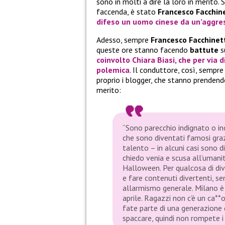
sono in molti a dire la loro in merito
faccenda, è stato
Francesco Facchine
difeso un uomo cinese da un’aggre
Adesso, sempre
Francesco Facchinet
queste ore stanno facendo
battute
s
coinvolto
Chiara Biasi
, che per via 
polemica
. Il conduttore, così, sempre
proprio i blogger, che stanno prendend
merito:
“Sono parecchio indignato o inc
che sono diventati famosi graz
talento – in alcuni casi sono d
chiedo venia e scusa all’umani
Halloween. Per qualcosa di dive
e fare contenuti divertenti, se
allarmismo generale. Milano è 
aprile. Ragazzi non c’è un ca**o
fate parte di una generazione
spaccare, quindi non rompete i