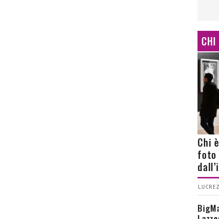
CHI
Chi 
foto
dall
LUCREZ
BigMa
Lazze