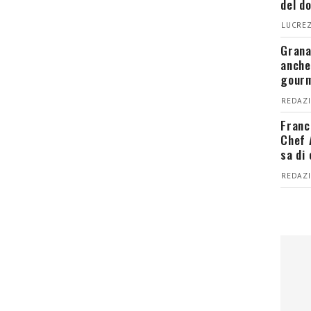
del d
LUCREZ
Grana
anche
gour
REDAZI
Franc
Chef 
sa di
REDAZI