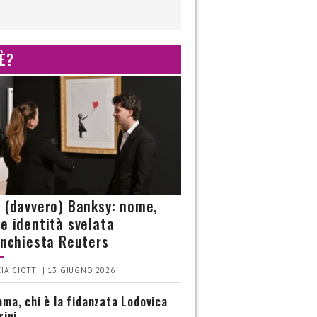
 È?
è (davvero) Banksy: nome,
 e identità svelata
’inchiesta Reuters
IA CIOTTI | 13 GIUGNO 2026
ma, chi è la fidanzata Lodovica
rini