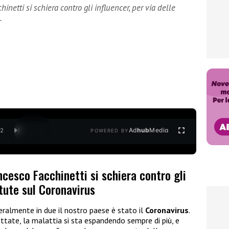
hinetti si schiera contro gli influencer, per via delle
…
Ad
hub
Media
/
2
POWERED BY
ncesco Facchinetti si schiera contro gli
ttute sul Coronavirus
eralmente in due il nostro paese è stato il
Coronavirus
.
ttate, la malattia si sta espandendo sempre di più, e