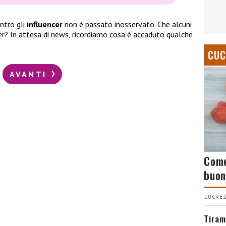
ntro gli
influencer
non è passato inosservato. Che alcuni
aker? In attesa di news, ricordiamo cosa è accaduto qualche
CUC
AVANTI
Come
buon
LUCREZ
Tiram