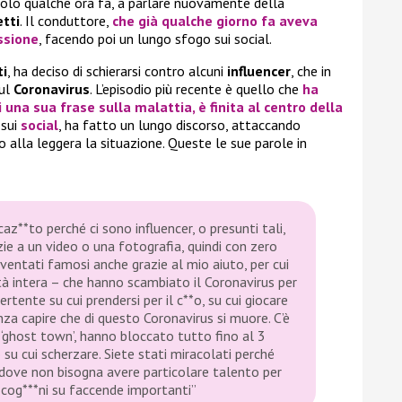
. Solo qualche ora fa, a parlare nuovamente della
tti
. Il conduttore,
che già qualche giorno fa aveva
ssione
, facendo poi un lungo sfogo sui social.
ti
, ha deciso di schierarsi contro alcuni
influencer
, che in
ul
Coronavirus
. L’episodio più recente è quello che
ha
di una sua frase sulla malattia, è finita al centro della
 sui
social
, ha fatto un lungo discorso, attaccando
o alla leggera la situazione. Queste le sue parole in
az**to perché ci sono influencer, o presunti tali,
ie a un video o una fotografia, quindi con zero
iventati famosi anche grazie al mio aiuto, per cui
tà intera – che hanno scambiato il Coronavirus per
rtente su cui prendersi per il c**o, su cui giocare
nza capire che di questo Coronavirus si muore. C’è
‘ghost town’, hanno bloccato tutto fino al 3
 su cui scherzare. Siete stati miracolati perché
 dove non bisogna avere particolare talento per
 cog***ni su faccende importanti”