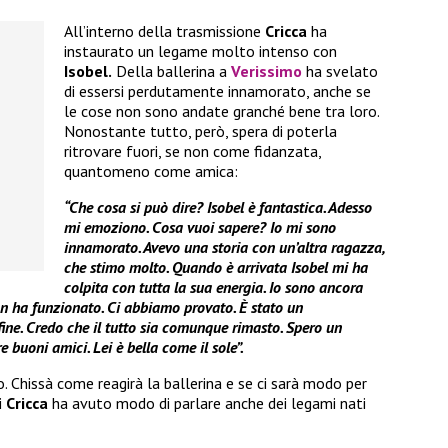
All’interno della trasmissione
Cricca
ha
instaurato un legame molto intenso con
Isobel.
Della ballerina a
Verissimo
ha svelato
di essersi perdutamente innamorato, anche se
le cose non sono andate granché bene tra loro.
Nonostante tutto, però, spera di poterla
ritrovare fuori, se non come fidanzata,
quantomeno come amica:
“Che cosa si può dire? Isobel è fantastica. Adesso
mi emoziono. Cosa vuoi sapere? Io mi sono
innamorato. Avevo una storia con un’altra ragazza,
che stimo molto. Quando è arrivata Isobel mi ha
colpita con tutta la sua energia. Io sono ancora
on ha funzionato. Ci abbiamo provato. È stato un
ne. Credo che il tutto sia comunque rimasto. Spero un
 buoni amici. Lei è bella come il sole”.
Chissà come reagirà la ballerina e se ci sarà modo per
i
Cricca
ha avuto modo di parlare anche dei legami nati