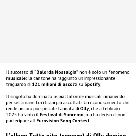
Il successo di
“Balorda Nostalgia”
non è solo un fenomeno
musicale
: la canzone ha raggiunto un impressionante
traguardo di
121 milioni di ascolti
su
Spotify
.
Il singolo ha dominato le piattaforme musicali, rimanendo
per settimane tra i brani più ascoltati. Un riconoscimento che
rende ancora più speciale l’annata di
Olly
, che a febbraio
2025 ha vinto il
Festival di Sanremo
, ma ha deciso di non
partecipare all’
Eurovision Song Contest
.
L’album Tutta vita (sempre) di Olly domina