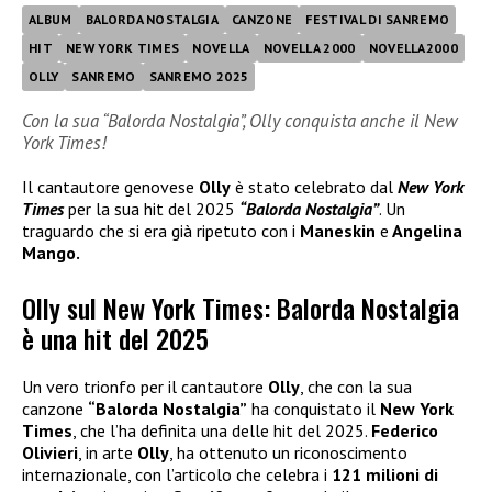
ALBUM
BALORDA NOSTALGIA
CANZONE
FESTIVAL DI SANREMO
HIT
NEW YORK TIMES
NOVELLA
NOVELLA 2000
NOVELLA2000
OLLY
SANREMO
SANREMO 2025
Con la sua “Balorda Nostalgia”, Olly conquista anche il New
York Times!
Il cantautore genovese
Olly
è stato celebrato dal
New York
Times
per la sua hit del 2025
“Balorda Nostalgia”
. Un
traguardo che si era già ripetuto con i
Maneskin
e
Angelina
Mango.
Olly sul New York Times: Balorda Nostalgia
è una hit del 2025
Un vero trionfo per il cantautore
Olly
, che con la sua
canzone
“Balorda Nostalgia”
ha conquistato il
New York
Times
, che l’ha definita una delle hit del 2025.
Federico
Olivieri
, in arte
Olly
, ha ottenuto un riconoscimento
internazionale, con l’articolo che celebra i
121 milioni di