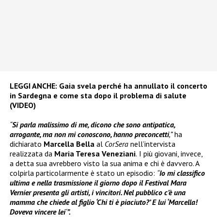
LEGGI ANCHE:
Gaia svela perché ha annullato il concerto
in Sardegna e come sta dopo il problema di salute
(VIDEO)
“
Si parla malissimo di me, dicono che sono antipatica,
arrogante, ma non mi conoscono, hanno preconcetti
,”
ha
dichiarato
Marcella Bella
al
CorSera
nell’intervista
realizzata da
Maria Teresa Veneziani
.
I più giovani, invece,
a detta sua avrebbero visto la sua anima e chi è davvero. A
colpirla particolarmente è stato un episodio:
“
Io mi classifico
ultima e nella trasmissione il giorno dopo il Festival Mara
Vernier presenta gli artisti, i vincitori. Nel pubblico c’è una
mamma che chiede al figlio ‘Chi ti è piaciuto?’ E lui ‘Marcella!
Doveva vincere lei
‘
”.