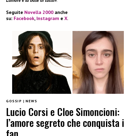
L’amore è la base di tutto»
.
Seguite
Novella 2000
anche
su:
Facebook
,
Instagram
e
X
.
GOSSIP
|
NEWS
Lucio Corsi e Cloe Simoncioni:
l’amore segreto che conquista i
fan