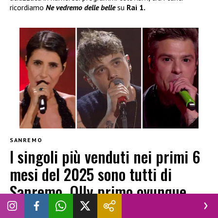
ricordiamo
Ne vedremo delle belle
su
Rai 1.
SANREMO
I singoli più venduti nei primi 6
mesi del 2025 sono tutti di
Sanremo, Olly primo ovunque
NICOLÒ FIGINI
|
7 LUGLIO 2025