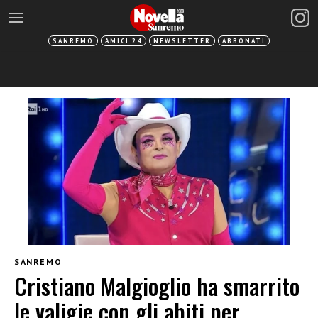
SANREMO
AMICI 24
NEWSLETTER
ABBONATI
SANREMO
Cristiano Malgioglio ha smarrito
le valigie con gli abiti per