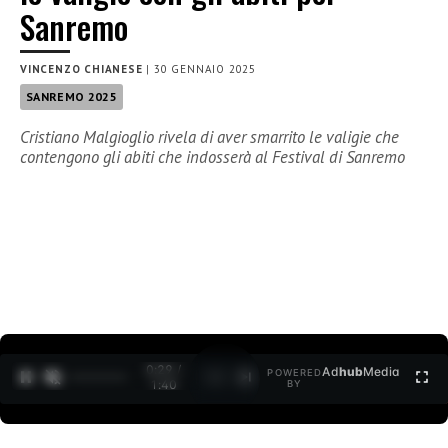
Sanremo
VINCENZO CHIANESE
|
30 GENNAIO 2025
SANREMO 2025
Cristiano Malgioglio rivela di aver smarrito le valigie che
contengono gli abiti che indosserà al Festival di Sanremo
0:30 /
Ad
hub
Media
POWERED
1
/
2
1:40
BY