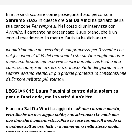
In attesa di scoprire come proseguirà il suo percorso a
Sanremo 2026
, in queste ore
Sal Da Vinci
ha parlato della
sua canzone
Per sempre sì
. Nel corso di un’intervista con
Avvenire
, il cantante ha presentato il suo brano, che è un
inno al matrimonio. In merito l’artista ha dichiarato:
«Il matrimonio è un avvenire, è una promessa per l’avvenire che
noi facciamo al di là del matrimonio stesso. Non vogliamo dare
a nessuno lezioni: ognuno vive la vita a modo suo. Però è una
consacrazione, è un prendersi per mano. Parla del giorno in cui
l’amore diventa eterno, la più grande promessa, la consacrazione
dell’amore nell’atto più eterno».
LEGGI ANCHE
:
Laura Pausini al centro della polemica
per un fuori onda, ma la verità è un’altra
E ancora
Sal Da Vinci
ha aggiunto:
«È una canzone onesta,
vera. Anche un messaggio pulito, considerando che qualcuno
può dire che è anacronistico. Però le cose tornano. Il mondo si
mantiene sull’amore. Tutti ci innamoriamo nello stesso modo.