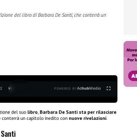
dizione del libro di Barbara De Santi, che conterrà un
Ad
hub
Media
/
2
POWERED BY
azione del suo
libro
,
Barbara De Santi sta per rilasciare
e conterrà un capitolo inedito con
nuove rivelazioni
.
 Santi