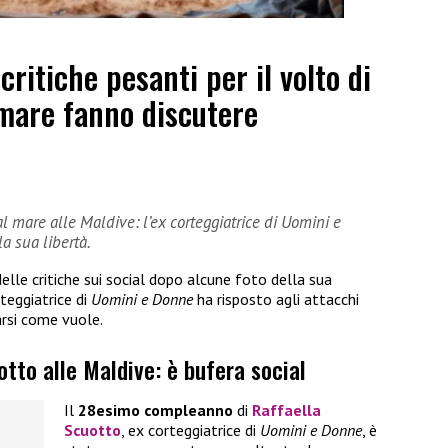
ritiche pesanti per il volto di
 mare fanno discutere
 al mare alle Maldive: l’ex corteggiatrice di Uomini e
a sua libertà.
delle critiche sui social dopo alcune foto della sua
rteggiatrice di
Uomini e Donne
ha risposto agli attacchi
arsi come vuole.
otto alle Maldive: è bufera social
Il
28esimo compleanno
di
Raffaella
Scuotto
, ex corteggiatrice di
Uomini e Donne
, è