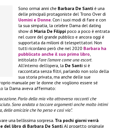
Sono ormai anni che
Barbara De Santi
è una
delle principali protagoniste del Trono Over di
Uomini e Donne
. Con i suoi modi di fare e con
la sua simpatia, la celebre Dama del dating
show di
Maria De Filippi
poco a poco è entrata
nel cuore del grande pubblico e ancora oggi è
supportata da milioni di telespettatori. Non
tutti ricordano però che nel 2020
Barbara ha
pubblicato anche il suo primo libro
,
intitolato
Fare l’amore come una escort
.
All’interno dell’opera, la
De Santi
si è
raccontata senza filtri, parlando non solo della
sua storia privata, ma anche delle sue
 proprio manuale per le donne che vogliono essere sé
tolo la Dama aveva affermato:
vocazione. Parlo della mia vita attraverso racconti che
ciuto. Sono andata a toccare argomenti anche molto intimi
, delle amicizie che ho perso e così via”.
ivare una bellissima sorpresa.
Tra pochi giorni verrà
ne del libro di Barbara De Santi
. Al progetto originale