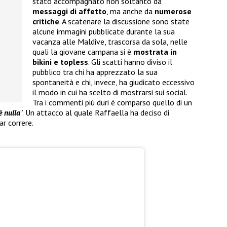
stato accompagnato non soltanto da
messaggi di affetto
, ma anche da
numerose
critiche
. A scatenare la discussione sono state
alcune immagini pubblicate durante la sua
vacanza alle Maldive, trascorsa da sola, nelle
quali la giovane campana si è
mostrata in
bikini e topless
. Gli scatti hanno diviso il
pubblico tra chi ha apprezzato la sua
spontaneità e chi, invece, ha giudicato eccessivo
il modo in cui ha scelto di mostrarsi sui social.
Tra i commenti più duri è comparso quello di un
è nulla
”. Un attacco al quale Raffaella ha deciso di
r correre.