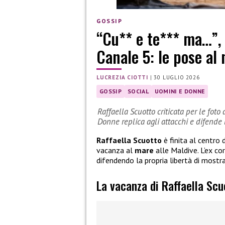
GOSSIP
“Cu** e te*** ma…”, c
Canale 5: le pose al
LUCREZIA CIOTTI
|
30 LUGLIO 2026
GOSSIP
SOCIAL
UOMINI E DONNE
Raffaella Scuotto criticata per le foto
Donne replica agli attacchi e difende l
Raffaella Scuotto
è finita al centro 
vacanza al
mare
alle Maldive. L’ex co
difendendo la propria libertà di mostr
La vacanza di Raffaella Scu