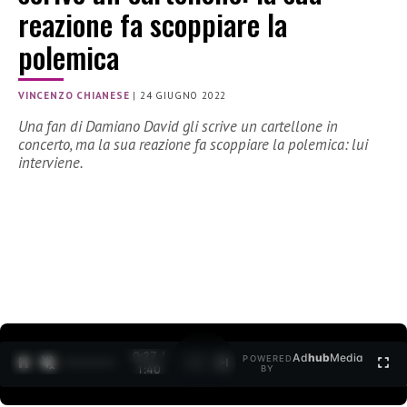
reazione fa scoppiare la
polemica
VINCENZO CHIANESE
|
24 GIUGNO 2022
Una fan di Damiano David gli scrive un cartellone in
concerto, ma la sua reazione fa scoppiare la polemica: lui
interviene.
0:27 /
Ad
hub
Media
POWERED
1
/
2
1:40
BY