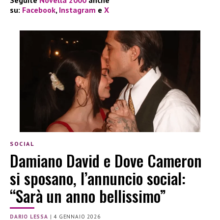
su:
Facebook
,
Instagram
e
X
SOCIAL
Damiano David e Dove Cameron
si sposano, l’annuncio social:
“Sarà un anno bellissimo”
DARIO LESSA
|
4 GENNAIO 2026