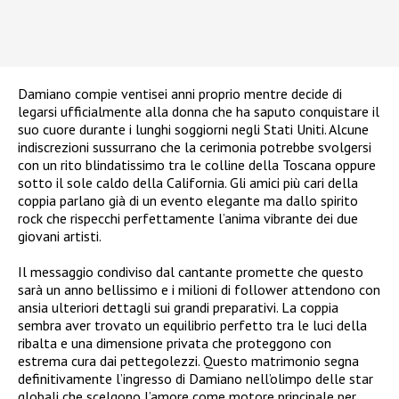
Damiano compie ventisei anni proprio mentre decide di
legarsi ufficialmente alla donna che ha saputo conquistare il
suo cuore durante i lunghi soggiorni negli Stati Uniti. Alcune
indiscrezioni sussurrano che la cerimonia potrebbe svolgersi
con un rito blindatissimo tra le colline della Toscana oppure
sotto il sole caldo della California. Gli amici più cari della
coppia parlano già di un evento elegante ma dallo spirito
rock che rispecchi perfettamente l’anima vibrante dei due
giovani artisti.
Il messaggio condiviso dal cantante promette che questo
sarà un anno bellissimo e i milioni di follower attendono con
ansia ulteriori dettagli sui grandi preparativi. La coppia
sembra aver trovato un equilibrio perfetto tra le luci della
ribalta e una dimensione privata che proteggono con
estrema cura dai pettegolezzi. Questo matrimonio segna
definitivamente l’ingresso di Damiano nell’olimpo delle star
globali che scelgono l’amore come motore principale per