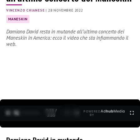
VINCENZO CHIANESE
|
28 NOVEMBRE 2022
MANESKIN
Damiano David resta in mutande all’ultimo concerto dei
Maneskin in America: ecco il video che sta infiammando il
web.
0:29 /
Ad
hub
Media
POWERED
1
/
2
3:35
BY