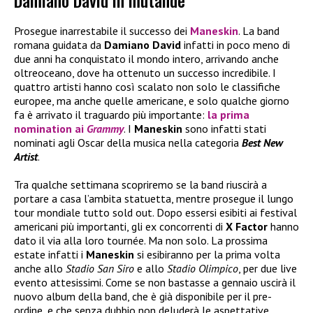
Damiano David in mutande
Prosegue inarrestabile il successo dei
Maneskin
. La band
romana guidata da
Damiano David
infatti in poco meno di
due anni ha conquistato il mondo intero, arrivando anche
oltreoceano, dove ha ottenuto un successo incredibile. I
quattro artisti hanno così scalato non solo le classifiche
europee, ma anche quelle americane, e solo qualche giorno
fa è arrivato il traguardo più importante:
la prima
nomination ai
Grammy
. I
Maneskin
sono infatti stati
nominati agli Oscar della musica nella categoria
Best New
Artist
.
Tra qualche settimana scopriremo se la band riuscirà a
portare a casa l’ambita statuetta, mentre prosegue il lungo
tour mondiale tutto sold out. Dopo essersi esibiti ai festival
americani più importanti, gli ex concorrenti di
X Factor
hanno
dato il via alla loro tournée. Ma non solo. La prossima
estate infatti i
Maneskin
si esibiranno per la prima volta
anche allo
Stadio San Siro
e allo
Stadio Olimpico
, per due live
evento attesissimi. Come se non bastasse a gennaio uscirà il
nuovo album della band, che è già disponibile per il pre-
ordine, e che senza dubbio non deluderà le aspettative.