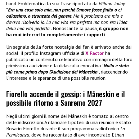
band. Emblematica la sua frase riportata da
Milano Today
:
“
Era una cosa solo mia, non perché l’amore fosse finito o ci
odiassimo, o stronzate del genere
. Ma il problema era mio e
dovevo risolverlo io. La mia vita era perfetta ma non era l’idea
della mia vita perfetta
”. Nonostante la pausa,
il gruppo
non
ha
mai interrotto completamente i rapporti
.
Un segnale della forte nostalgia dei fan è arrivato anche dai
social: il profilo Instagram ufficiale di
X Factor
ha
pubblicato un contenuto celebrativo con immagini della loro
primissima audizione e la didascalia evocativa “
Nulla è stato
più come prima dopo l’Audizione dei Måneskin
”, riaccendendo
l’interesse e le speranze di una possibile reunion.
Fiorello accende il gossip: i Måneskin e il
possibile ritorno a Sanremo 2027
Negli ultimi giorni il nome dei Måneskin è tornato al centro
delle indiscrezioni. A rilanciare l’ipotesi di una reunion è stato
Rosario Fiorello durante il suo programma radiofonico
La
Pennicanza
, dove ha raccontato di aver incontrato Ethan