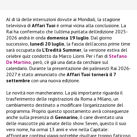
Al di là delle interruzioni dovute ai Mondiali, la stagione
televisiva di
Affari Tuoi
è ormai vicina alla conclusione. La
Rai ha confermato che l’ultima puntata dell’edizione 2025-
2026 andrà in onda
domenica 19 luglio
. Dal giorno
successivo,
lunedì 20 luglio
, la fascia dell’access prime time
sarà occupata da
L’Eredità Summer
, la versione estiva del
celebre quiz condotto da Marco Liorni. Per i fan di
Stefano
De Martino
, però, c’è già una data da cerchiare sul
calendario. Durante la presentazione dei palinsesti Rai 2026-
2027 è stato annunciato che
Affari Tuoi tornerà il 7
settembre
con una nuova edizione.
Le novità non mancheranno. La più importante riguarda il
trasferimento delle registrazioni da Roma a Milano, un
cambiamento destinato a modificare l’organizzazione del
programma. Proprio questo spostamento avrà conseguenze
anche sulla presenza di
Gennarino
, il cane diventato una
delle mascotte più amate dello show. Seven, questo il suo
vero nome, ha ormai 13 anni e vive nella Capitale:
affrontare continui viaggi potrebbe risultare troppo faticoso