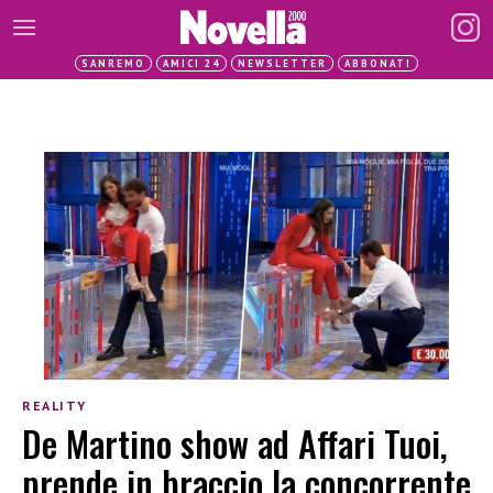
SANREMO
AMICI 24
NEWSLETTER
ABBONATI
REALITY
De Martino show ad Affari Tuoi,
prende in braccio la concorrente