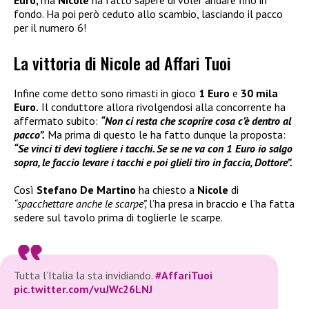
Euro,
ma
Nicole
ha fatto sapere di voler andare fino in
fondo. Ha poi però ceduto allo scambio, lasciando il pacco
per il numero 6!
La vittoria di Nicole ad Affari Tuoi
Infine come detto sono rimasti in gioco
1 Euro
e
30 mila
Euro.
Il conduttore allora rivolgendosi alla concorrente ha
affermato subito:
“Non ci resta che scoprire cosa c’è dentro al
pacco”.
Ma prima di questo le ha fatto dunque la proposta:
“Se vinci ti devi togliere i tacchi. Se se ne va con 1 Euro io salgo
sopra, le faccio levare i tacchi e poi glieli tiro in faccia, Dottore”.
Così
Stefano De Martino
ha chiesto a
Nicole
di
“spacchettare anche le scarpe”,
l’ha presa in braccio e l’ha fatta
sedere sul tavolo prima di toglierle le scarpe.
Tutta l’Italia la sta invidiando.
#AffariTuoi
pic.twitter.com/vuJWc26LNJ