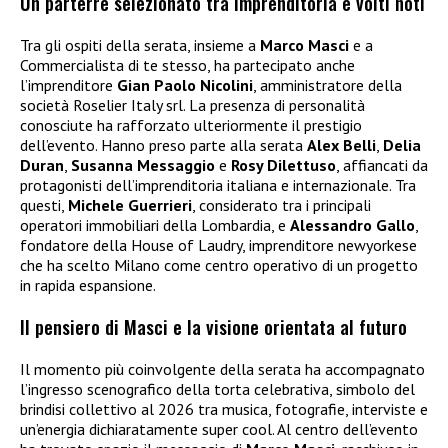
Un parterre selezionato tra imprenditoria e volti noti
Tra gli ospiti della serata, insieme a
Marco Masci
e a
Commercialista di te stesso, ha partecipato anche
l’imprenditore
Gian Paolo Nicolini
, amministratore della
società Roselier Italy srl. La presenza di personalità
conosciute ha rafforzato ulteriormente il prestigio
dell’evento. Hanno preso parte alla serata
Alex Belli
,
Delia
Duran
,
Susanna Messaggio
e
Rosy Dilettuso
, affiancati da
protagonisti dell’imprenditoria italiana e internazionale. Tra
questi,
Michele Guerrieri
, considerato tra i principali
operatori immobiliari della Lombardia, e
Alessandro Gallo
,
fondatore della House of Laudry, imprenditore newyorkese
che ha scelto Milano come centro operativo di un progetto
in rapida espansione.
Il pensiero di Masci e la visione orientata al futuro
Il momento più coinvolgente della serata ha accompagnato
l’ingresso scenografico della torta celebrativa, simbolo del
brindisi collettivo al 2026 tra musica, fotografie, interviste e
un’energia dichiaratamente super cool. Al centro dell’evento