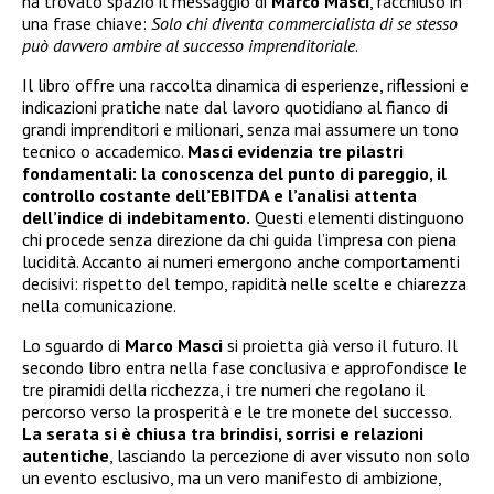
ha trovato spazio il messaggio di
Marco Masci
, racchiuso in
una frase chiave:
Solo chi diventa commercialista di se stesso
può davvero ambire al successo imprenditoriale
.
Il libro offre una raccolta dinamica di esperienze, riflessioni e
indicazioni pratiche nate dal lavoro quotidiano al fianco di
grandi imprenditori e milionari, senza mai assumere un tono
tecnico o accademico.
Masci evidenzia tre pilastri
fondamentali: la conoscenza del punto di pareggio, il
controllo costante dell’EBITDA e l’analisi attenta
dell’indice di indebitamento.
Questi elementi distinguono
chi procede senza direzione da chi guida l’impresa con piena
lucidità. Accanto ai numeri emergono anche comportamenti
decisivi: rispetto del tempo, rapidità nelle scelte e chiarezza
nella comunicazione.
Lo sguardo di
Marco Masci
si proietta già verso il futuro. Il
secondo libro entra nella fase conclusiva e approfondisce le
tre piramidi della ricchezza, i tre numeri che regolano il
percorso verso la prosperità e le tre monete del successo.
La serata si è chiusa tra brindisi, sorrisi e relazioni
autentiche
, lasciando la percezione di aver vissuto non solo
un evento esclusivo, ma un vero manifesto di ambizione,