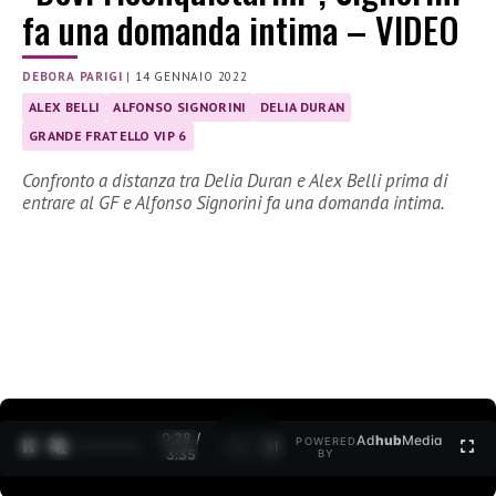
fa una domanda intima – VIDEO
DEBORA PARIGI
|
14 GENNAIO 2022
ALEX BELLI
ALFONSO SIGNORINI
DELIA DURAN
GRANDE FRATELLO VIP 6
Confronto a distanza tra Delia Duran e Alex Belli prima di
entrare al GF e Alfonso Signorini fa una domanda intima.
0:29 /
Ad
hub
Media
POWERED
1
/
2
3:35
BY