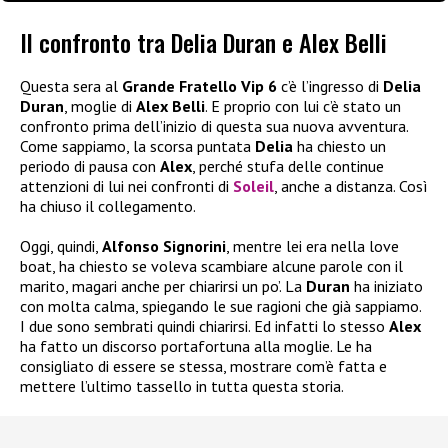
Il confronto tra Delia Duran e Alex Belli
Questa sera al
Grande Fratello Vip 6
c’è l’ingresso di
Delia
Duran
, moglie di
Alex Belli
. E proprio con lui c’è stato un
confronto prima dell’inizio di questa sua nuova avventura.
Come sappiamo, la scorsa puntata
Delia
ha chiesto un
periodo di pausa con
Alex
, perché stufa delle continue
attenzioni di lui nei confronti di
Soleil
, anche a distanza. Così
ha chiuso il collegamento.
Oggi, quindi,
Alfonso Signorini
, mentre lei era nella love
boat, ha chiesto se voleva scambiare alcune parole con il
marito, magari anche per chiarirsi un po’. La
Duran
ha iniziato
con molta calma, spiegando le sue ragioni che già sappiamo.
I due sono sembrati quindi chiarirsi. Ed infatti lo stesso
Alex
ha fatto un discorso portafortuna alla moglie. Le ha
consigliato di essere se stessa, mostrare com’è fatta e
mettere l’ultimo tassello in tutta questa storia.