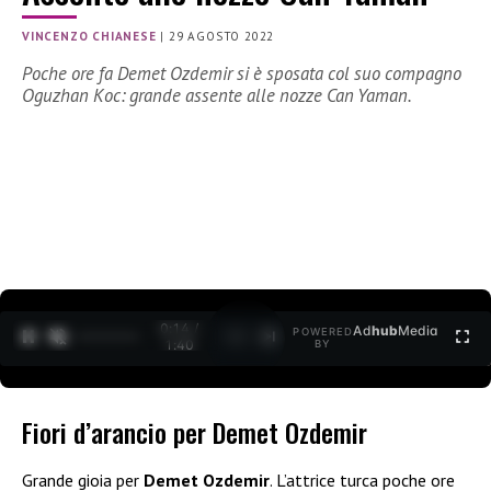
VINCENZO CHIANESE
|
29 AGOSTO 2022
Poche ore fa Demet Ozdemir si è sposata col suo compagno
Oguzhan Koc: grande assente alle nozze Can Yaman.
0:15 /
Ad
hub
Media
POWERED
1
/
2
1:40
BY
Fiori d’arancio per Demet Ozdemir
Grande gioia per
Demet Ozdemir
. L’attrice turca poche ore