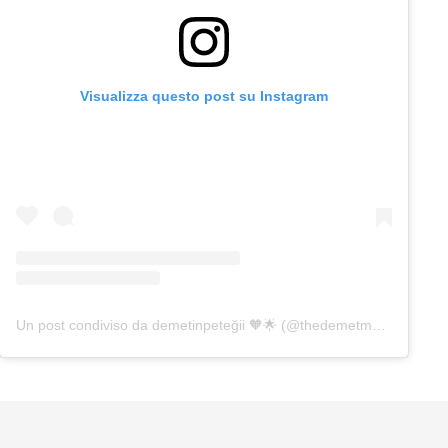
Visualizza questo post su Instagram
Un post condiviso da demetinpeteğii 🧡🌟 (@thedemetmylifee)