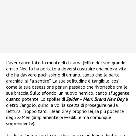
L’aver cancellato la mente di chi ama (MJ) e del suo grande
amico Ned lo ha portato a doversi costruire una nuova vita
che ha davvero pochissimo di umano, tanto che la parte
aracnide “si fa sentire”. La sua solitudine è tangibile, così
come la sua ossessione per un passato che rivorrebbe tra le
sue braccia. Sullo sfondo, un nuovo nemico, tanto sfuggente
quanto potente. Lo spoiler di
Spider – Man: Brand New Day
è
dietro l’angolo, quindi a voi la scelta di proseguire nella
lettura. Troppo tardi… Jean Grey, proprio lei, la più potente
degli X-Men (ampiamente prevedibile ma comunque
sorprendente).
Tra lei e l’uomo con la maschera nasce un lungo duello, sia