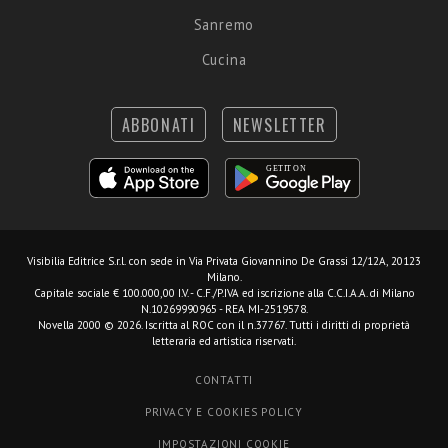
Sanremo
Cucina
ABBONATI
NEWSLETTER
Visibilia Editrice S.r.l.
con sede in Via Privata Giovannino De Grassi 12/12A, 20123
Milano.
Capitale sociale € 100.000,00 I.V. - C.F./P.IVA ed iscrizione alla C.C.I.A.A. di Milano
N.10269990965 - REA MI-2519578.
Novella 2000 © 2026. Iscritta al ROC con il n.37767. Tutti i diritti di proprietà
letteraria ed artistica riservati.
CONTATTI
PRIVACY E COOKIES POLICY
IMPOSTAZIONI COOKIE