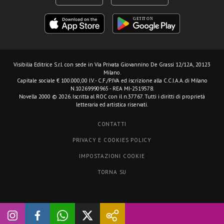
Visibilia Editrice S.r.l.
con sede in Via Privata Giovannino De Grassi 12/12A, 20123
Milano.
Capitale sociale € 100.000,00 I.V. - C.F./P.IVA ed iscrizione alla C.C.I.A.A. di Milano
N.10269990965 - REA MI-2519578.
Novella 2000 © 2026. Iscritta al ROC con il n.37767. Tutti i diritti di proprietà
letteraria ed artistica riservati.
CONTATTI
PRIVACY E COOKIES POLICY
IMPOSTAZIONI COOKIE
TORNA SU