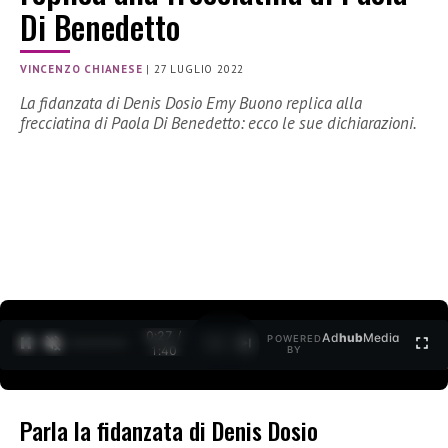
Di Benedetto
VINCENZO CHIANESE
|
27 LUGLIO 2022
La fidanzata di Denis Dosio Emy Buono replica alla
frecciatina di Paola Di Benedetto: ecco le sue dichiarazioni.
0:27 /
Ad
hub
Media
POWERED
1
/
2
1:40
BY
Parla la fidanzata di Denis Dosio