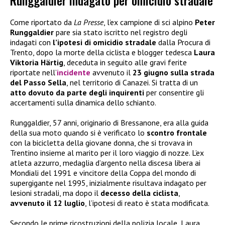
Runggaldier indagato per omicidio stradale
Come riportato da
La Presse
, l’ex campione di sci alpino
Peter
Runggaldier
pare sia stato iscritto nel registro degli
indagati con
l’ipotesi di omicidio stradale
dalla Procura di
Trento, dopo la morte della ciclista e blogger tedesca
Laura
Viktoria Härtig
, deceduta in seguito alle gravi ferite
riportate nell’
incidente
avvenuto il
23 giugno sulla strada
del Passo Sella
, nel territorio di Canazei. Si tratta di un
atto dovuto da parte degli inquirenti
per consentire gli
accertamenti sulla dinamica dello schianto.
Runggaldier, 57 anni, originario di Bressanone, era alla guida
della sua moto quando si è verificato lo
scontro frontale
con la bicicletta della giovane donna, che si trovava in
Trentino insieme al marito per il loro viaggio di nozze. L’ex
atleta azzurro, medaglia d’argento nella discesa libera ai
Mondiali del 1991 e vincitore della Coppa del mondo di
supergigante nel 1995, inizialmente risultava indagato per
lesioni stradali, ma dopo il
decesso della ciclista
,
avvenuto il 12 luglio
, l’ipotesi di reato è stata modificata.
Secondo le prime ricostruzioni della polizia locale, Laura