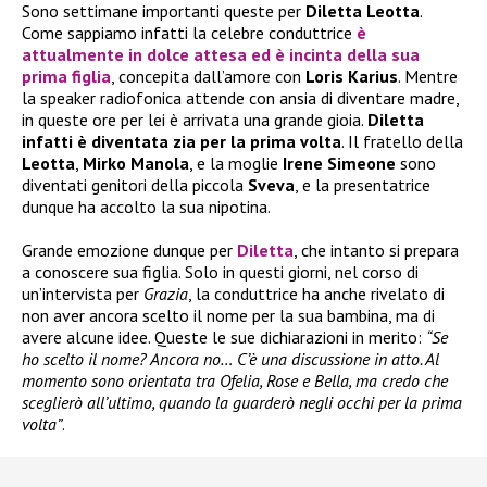
Sono settimane importanti queste per
Diletta Leotta
.
Come sappiamo infatti la celebre conduttrice
è
attualmente in dolce attesa ed è incinta della sua
prima figlia
, concepita dall’amore con
Loris Karius
. Mentre
la speaker radiofonica attende con ansia di diventare madre,
in queste ore per lei è arrivata una grande gioia.
Diletta
infatti è diventata zia per la prima volta
. Il fratello della
Leotta
,
Mirko Manola
, e la moglie
Irene Simeone
sono
diventati genitori della piccola
Sveva
, e la presentatrice
dunque ha accolto la sua nipotina.
Grande emozione dunque per
Diletta
, che intanto si prepara
a conoscere sua figlia. Solo in questi giorni, nel corso di
un’intervista per
Grazia
, la conduttrice ha anche rivelato di
non aver ancora scelto il nome per la sua bambina, ma di
avere alcune idee. Queste le sue dichiarazioni in merito:
“Se
ho scelto il nome? Ancora no… C’è una discussione in atto. Al
momento sono orientata tra Ofelia, Rose e Bella, ma credo che
sceglierò all’ultimo, quando la guarderò negli occhi per la prima
volta”
.