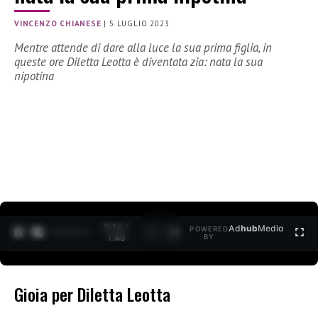
VINCENZO CHIANESE
|
5 LUGLIO 2023
Mentre attende di dare alla luce la sua prima figlia, in
queste ore Diletta Leotta è diventata zia: nata la sua
nipotina
0:15 /
Ad
hub
Media
POWERED
1
/
2
1:40
BY
Gioia per Diletta Leotta