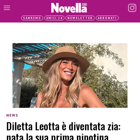
SANREMO
AMICI 24
NEWSLETTER
ABBONATI
NEWS
Diletta Leotta è diventata zia:
nata la sua prima nipotina