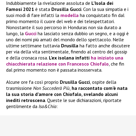
Indubbiamente la rivelazione assoluta de
L’Isola dei
Famosi 2021
è stata
Drusilla Gucci
. Con la sua simpatia e i
suoi modi di fare infatti la
modella
ha conquistato fin dal
primo momento il cuore del web e dei telespettatori.
Nonostante il suo percorso in Honduras non sia durato a
lungo, la
Gucci
ha lasciato senza dubbio un segno, e a oggi è
uno dei nomi più amati del mondo dello spettacolo. Nelle
ultime settimane tuttavia
Drusilla
ha fatto anche discutere
per via della vita sentimentale, finendo al centro del gossip
e della cronaca rosa.
L’ex isolana infatti
ha iniziato una
chiacchierata relazione con Francesco Chiofalo
, che fin
dal primo momento non è passata inosservata.
Alcune ore fa così proprio
Drusilla Gucci
, ospite della
trasmissione
Non Succederà Più
,
ha raccontato com’è nata
la sua storia d’amore con Chiofalo, svelando alcuni
inediti retroscena
. Queste le sue dichiarazioni, riportate
gentilmente da
Isa&Chia
: