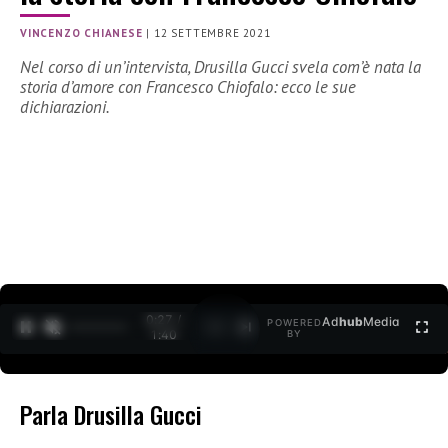
VINCENZO CHIANESE
|
12 SETTEMBRE 2021
Nel corso di un’intervista, Drusilla Gucci svela com’è nata la
storia d’amore con Francesco Chiofalo: ecco le sue
dichiarazioni.
0:27 /
Ad
hub
Media
POWERED
1
/
2
1:40
BY
Parla Drusilla Gucci