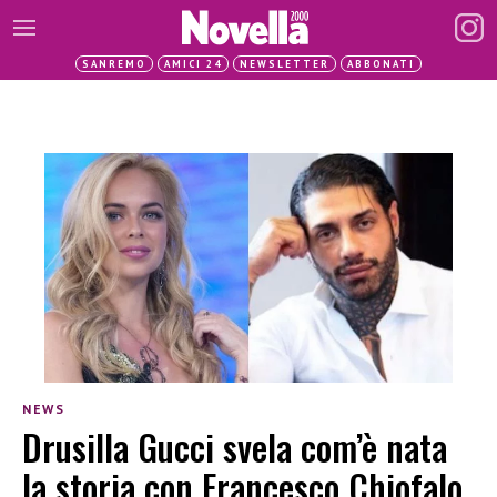
SANREMO
AMICI 24
NEWSLETTER
ABBONATI
NEWS
Drusilla Gucci svela com’è nata
la storia con Francesco Chiofalo