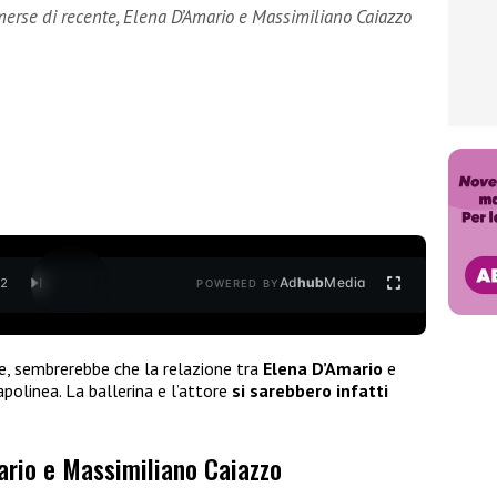
emerse di recente, Elena D’Amario e Massimiliano Caiazzo
Ad
hub
Media
/
2
POWERED BY
e, sembrerebbe che la relazione tra
Elena D’Amario
e
apolinea. La ballerina e l’attore
si sarebbero infatti
ario e Massimiliano Caiazzo