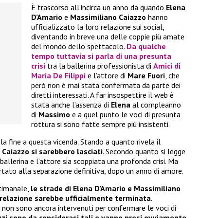
È trascorso all’incirca un anno da quando
Elena
D’Amario
e
Massimiliano Caiazzo
hanno
ufficializzato la loro relazione sui social,
diventando in breve una delle coppie più amate
del mondo dello spettacolo.
Da qualche
tempo tuttavia si parla di una
presunta
crisi
tra la ballerina professionista di
Amici di
Maria De Filippi
e l’attore di
Mare Fuori
, che
però non è mai stata confermata da parte dei
diretti interessati. A far insospettire il web è
stata anche l’assenza di
Elena
al compleanno
di
Massimo
e a quel punto le voci di presunta
rottura si sono fatte sempre più insistenti.
la fine a questa vicenda. Stando a quanto rivela il
 Caiazzo si sarebbero lasciati
. Secondo quanto si legge
a ballerina e l’attore sia scoppiata una profonda crisi. Ma
rtato alla separazione definitiva, dopo un anno di amore.
ttimanale,
le strade di Elena D’Amario e Massimiliano
 relazione sarebbe ufficialmente terminata
.
non sono ancora intervenuti per confermare le voci di
zi sono da considerasi tali e vanno presi ovviamente