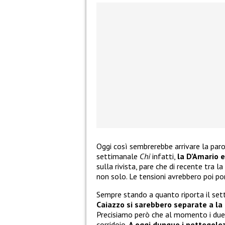
Oggi così sembrerebbe arrivare la paro
settimanale
Chi
infatti,
la D’Amario e
sulla rivista, pare che di recente tra l
non solo. Le tensioni avrebbero poi po
Sempre stando a quanto riporta il se
Caiazzo si sarebbero separate a la
Precisiamo però che al momento i due 
corridoio.
A oggi dunque i pettegolez