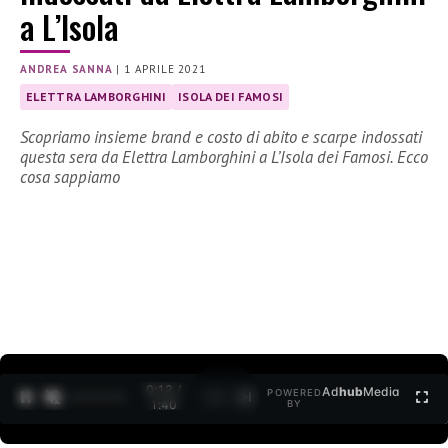
a L’Isola
ANDREA SANNA
|
1 APRILE 2021
ELETTRA LAMBORGHINI
ISOLA DEI FAMOSI
Scopriamo insieme brand e costo di abito e scarpe indossati
questa sera da Elettra Lamborghini a L’Isola dei Famosi. Ecco
cosa sappiamo
0:13 /
Ad
hub
Media
POWERED
1
/
2
1:40
BY